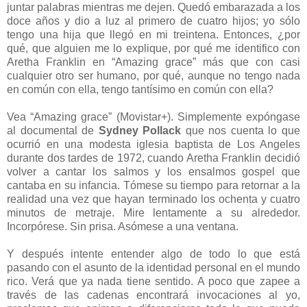
juntar palabras mientras me dejen. Quedó embarazada a los
doce años y dio a luz al primero de cuatro hijos; yo sólo
tengo una hija que llegó en mi treintena. Entonces, ¿por
qué, que alguien me lo explique, por qué me identifico con
Aretha Franklin en “Amazing grace” más que con casi
cualquier otro ser humano, por qué, aunque no tengo nada
en común con ella, tengo tantísimo en común con ella?
Vea “Amazing grace” (Movistar+). Simplemente expóngase
al documental de
Sydney Pollack
que nos cuenta lo que
ocurrió en una modesta iglesia baptista de Los Angeles
durante dos tardes de 1972, cuando Aretha Franklin decidió
volver a cantar los salmos y los ensalmos gospel que
cantaba en su infancia. Tómese su tiempo para retornar a la
realidad una vez que hayan terminado los ochenta y cuatro
minutos de metraje. Mire lentamente a su alrededor.
Incorpórese. Sin prisa. Asómese a una ventana.
Y después intente entender algo de todo lo que está
pasando con el asunto de la identidad personal en el mundo
rico. Verá que ya nada tiene sentido. A poco que zapee a
través de las cadenas encontrará invocaciones al yo,