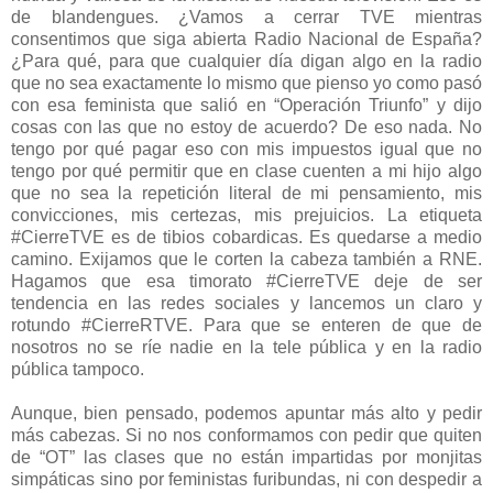
de blandengues. ¿Vamos a cerrar TVE mientras
consentimos que siga abierta Radio Nacional de España?
¿Para qué, para que cualquier día digan algo en la radio
que no sea exactamente lo mismo que pienso yo como pasó
con esa feminista que salió en “Operación Triunfo” y dijo
cosas con las que no estoy de acuerdo? De eso nada. No
tengo por qué pagar eso con mis impuestos igual que no
tengo por qué permitir que en clase cuenten a mi hijo algo
que no sea la repetición literal de mi pensamiento, mis
convicciones, mis certezas, mis prejuicios. La etiqueta
#CierreTVE es de tibios cobardicas. Es quedarse a medio
camino. Exijamos que le corten la cabeza también a RNE.
Hagamos que esa timorato #CierreTVE deje de ser
tendencia en las redes sociales y lancemos un claro y
rotundo #CierreRTVE. Para que se enteren de que de
nosotros no se ríe nadie en la tele pública y en la radio
pública tampoco.
Aunque, bien pensado, podemos apuntar más alto y pedir
más cabezas. Si no nos conformamos con pedir que quiten
de “OT” las clases que no están impartidas por monjitas
simpáticas sino por feministas furibundas, ni con despedir a