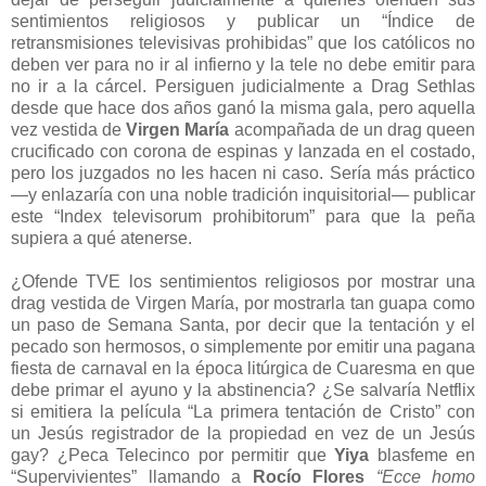
sentimientos religiosos y publicar un “Índice de
retransmisiones televisivas prohibidas” que los católicos no
deben ver para no ir al infierno y la tele no debe emitir para
no ir a la cárcel. Persiguen judicialmente a Drag Sethlas
desde que hace dos años ganó la misma gala, pero aquella
vez vestida de
Virgen María
acompañada de un drag queen
crucificado con corona de espinas y lanzada en el costado,
pero los juzgados no les hacen ni caso. Sería más práctico
—y enlazaría con una noble tradición inquisitorial— publicar
este “Index televisorum prohibitorum” para que la peña
supiera a qué atenerse.
¿Ofende TVE los sentimientos religiosos por mostrar una
drag vestida de Virgen María, por mostrarla tan guapa como
un paso de Semana Santa, por decir que la tentación y el
pecado son hermosos, o simplemente por emitir una pagana
fiesta de carnaval en la época litúrgica de Cuaresma en que
debe primar el ayuno y la abstinencia? ¿Se salvaría Netflix
si emitiera la película “La primera tentación de Cristo” con
un Jesús registrador de la propiedad en vez de un Jesús
gay? ¿Peca Telecinco por permitir que
Yiya
blasfeme en
“Supervivientes” llamando a
Rocío Flores
“Ecce homo