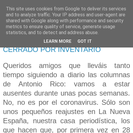
This site uses cookies from Google to deliver its services
625 RANAS
and to analyze traffic. Your IP address and user-agent are
shared with Google along with performance and security
metrics to ensure quality of service, generate usage
LA TELEVISIÓN DESDE EL PUNTO DE VISTA BATRACIO
statistics, and to detect and address abuse.
LEARN MORE
GOT IT
8/3/20
CERRADO POR INVENTARIO
Queridos amigos que lleváis tanto
tiempo siguiendo a diario las columnas
de Antonio Rico: vamos a estar
ausentes durante unas pocas semanas.
No, no es por el coronavirus. Sólo son
unos pequeños reajustes en La Nueva
España, nuestra casa periodística, los
que hacen que, por primera vez en 28