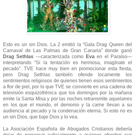
Esto es un sin Dios. La 2 emitió la “Gala Drag Queen del
Carnaval de Las Palmas de Gran Canaria” donde ganó
Drag Sethlas
—caracterizada como
Eva
en el Paraíso—
interpretando “Si la tentación es hermosa, imagínate el
pecado”. TVE hace muy bien en promocionar esta fiesta,
pero Drag Sethlas también ofende locamente los
sentimientos religiosos de quienes tienen esos sentimientos
a flor de piel, por lo que TVE se convierte en una cadena de
televisión esquizofrénica que los domingos por la mañana
emite la Santa Misa y por las noches retransmite aquelarres
en los que el mundo, el demonio y la carne llevan a su
audiencia al pecado y la condenación eterna. Si esto no es
un sin Dios, que baje Dios y lo vea.
La Asociación Española de Abogados Cristianos debería
dejar de perseguir judicialmente a quienes ofenden sus