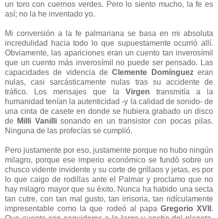
un toro con cuernos verdes. Pero lo siento mucho, la fe es
así; no la he inventado yo.
Mi conversión a la fe palmariana se basa en mi absoluta
incredulidad hacia todo lo que supuestamente ocurrió allí.
Obviamente, las apariciones eran un cuento tan inverosímil
que un cuento más inverosímil no puede ser pensado. Las
capacidades de videncia de
Clemente Domínguez
eran
nulas, casi sarcásticamente nulas tras su accidente de
tráfico. Los mensajes que la
Virgen
transmitía a la
humanidad tenían la autenticidad -y la calidad de sonido- de
una cinta de casete en donde se hubiera grabado un disco
de
Milli Vanilli
sonando en un transistor con pocas pilas.
Ninguna de las profecías se cumplió.
Pero justamente por eso, justamente porque no hubo ningún
milagro, porque ese imperio económico se fundó sobre un
chusco vidente invidente y su corte de grillaos y jetas, es por
lo que caigo de rodillas ante el Palmar y proclamo que no
hay milagro mayor que su éxito. Nunca ha habido una secta
tan cutre, con tan mal gusto, tan irrisoria, tan ridículamente
impresentable como la que rodeó al papa
Gregorio XVII
.