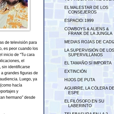
EL MALESTAR DE LOS
CONSEJEROS
ESPACIO: 1999
COWBOYS & ALIENS &
FRANK DE LA JUNGLA
MEDIAS ROJAS DE CADI
as de televisión para
o, es peor cuando los
LA SUPERVISIÓN DE LO
l inicio de “Tu cara
SUPERVILLANOS
licaciones, el
EL TAMAÑO SÍ IMPORTA
sin identificarse
EXTINCIÓN
 a grandes figuras de
audiencia. Luego, ya
HIJOS DE PUTA
e (como hacía
AGUIRRE, LA CÓLERA D
eportajes y
ESPE
“Gran hermano” desde
EL FILÓSOFO EN SU
LABERINTO