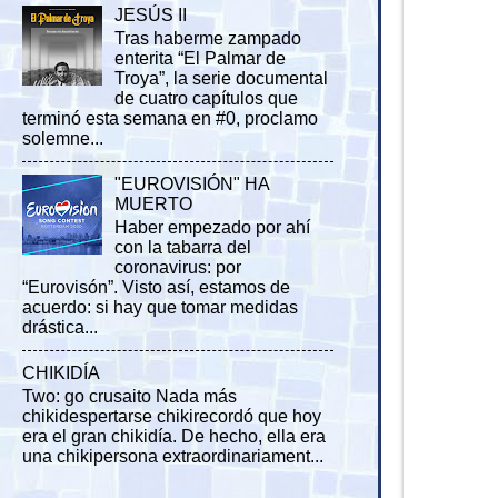
JESÚS II
Tras haberme zampado
enterita “El Palmar de
Troya”, la serie documental
de cuatro capítulos que
terminó esta semana en #0, proclamo
solemne...
"EUROVISIÓN" HA
MUERTO
Haber empezado por ahí
con la tabarra del
coronavirus: por
“Eurovisón”. Visto así, estamos de
acuerdo: si hay que tomar medidas
drástica...
CHIKIDÍA
Two: go crusaito Nada más
chikidespertarse chikirecordó que hoy
era el gran chikidía. De hecho, ella era
una chikipersona extraordinariament...