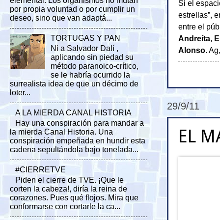
elemental. Los organismos no mutan
Si el espac
por propia voluntad o por cumplir un
estrellas”,
deseo, sino que van adaptá...
entre el púb
Andreíta
,
E
TORTUGAS Y PAN
Ni a Salvador Dalí ,
Alonso
. Ag
aplicando sin piedad su
método paranoico-crítico,
se le habría ocurrido la
surrealista idea de que un décimo de
loter...
29/9/11
A LA MIERDA CANAL HISTORIA
Hay una conspiración para mandar a
EL M
la mierda Canal Historia. Una
conspiración empeñada en hundir esta
cadena sepultándola bajo tonelada...
#CIERRETVE
Piden el cierre de TVE. ¡Que le
corten la cabeza!, diría la reina de
corazones. Pues qué flojos. Mira que
conformarse con cortarle la ca...