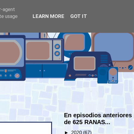
er-agent
LEARN MORE
GOT IT
ate usage
En episodios anteriores
de 625 RANAS...
►
2020
(67)