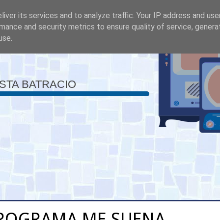
iver its services and to analyze traffic. Your IP address and us
mance and security metrics to ensure quality of service, gener
use.
ISTA BATRACIO
ROGRAMA ME SUENA