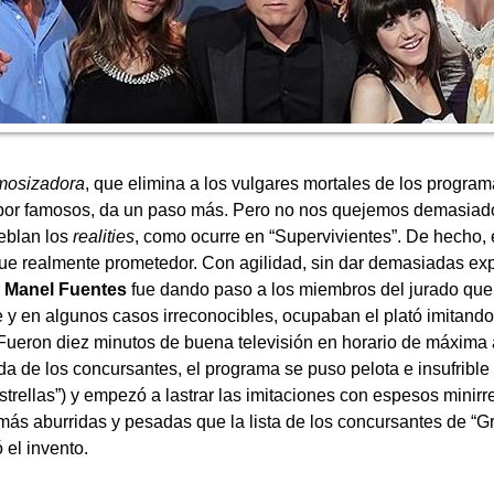
mosizadora
, que elimina a los vulgares mortales de los program
s por famosos, da un paso más. Pero no nos quejemos demasiad
eblan los
realities
, como ocurre en “Supervivientes”. De hecho, e
ue realmente prometedor. Con agilidad, sin dar demasiadas exp
r
Manel Fuentes
fue dando paso a los miembros del jurado que, 
 y en algunos casos irreconocibles, ocupaban el plató imitando
 Fueron diez minutos de buena televisión en horario de máxima 
ada de los concursantes, el programa se puso pelota e insufribl
trellas”) y empezó a lastrar las imitaciones con espesos minirr
 más aburridas y pesadas que la lista de los concursantes de 
el invento.