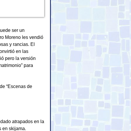
puede ser un
ero Moreno les vendió
sas y rancias. El
onvirtió en las
ió pero la versión
atrimonio” para
a de “Escenas de
edado atrapados en la
s en skijama.