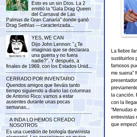
Esto es un sin Dios. La 2
emitió la “Gala Drag Queen
del Carnaval de Las
Palmas de Gran Canaria” donde ganó
Drag Sethlas —caracterizada...
YES, WE CAN
Dijo John Lennon: "¿Te
imaginas que se declarara
La fiebre
fa
una guerra y no fuera
sustituirlo
nadie?". Y después, a
famosos pu
finales de 1969, con los Estados Unid...
me suena” f
CERRADO POR INVENTARIO
presentado
Queridos amigos que lleváis tanto
previamente
tiempo siguiendo a diario las columnas
la canción.
de Antonio Rico: vamos a estar
ausentes durante unas pocas
con la lleg
semanas...
“Menudas es
entrevistas
A INDA LO HEMOS CREADO
que empezó 
NOSOTROS
Es una cuestión de biología darwinista