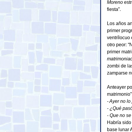
Moreno
est
fiesta”.
Los años ant
primer prog
ventrílocuo
otro peor: 
primer matri
matrimonia
zombi de l
zamparse nu
Anteayer po
matrimonio”
- Ayer no l
- ¿Qué pas
- Que no se
Habría sido
base lunar 