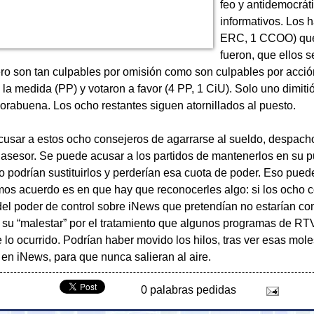
feo y antidemocrát
informativos. Los 
ERC, 1 CCOO) que 
fueron, que ellos s
ero son tan culpables por omisión como son culpables por acci
la medida (PP) y votaron a favor (4 PP, 1 CiU). Solo uno dimitió
abuena. Los ocho restantes siguen atornillados al puesto.
usar a estos ocho consejeros de agarrarse al sueldo, despacho,
y asesor. Se puede acusar a los partidos de mantenerlos en su p
o podrían sustituirlos y perderían esa cuota de poder. Eso pued
mos acuerdo es en que hay que reconocerles algo: si los ocho c
 del poder de control sobre iNews que pretendían no estarían c
su “malestar” por el tratamiento que algunos programas de RT
lo ocurrido. Podrían haber movido los hilos, tras ver esas mole
en iNews, para que nunca salieran al aire.
0 palabras pedidas