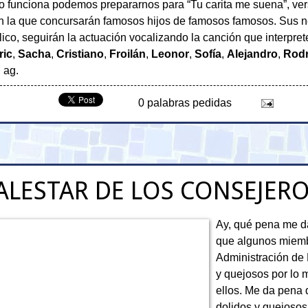
io funciona podemos prepararnos para “Tu carita me suena”, v
 en la que concursarán famosos hijos de famosos famosos. Sus n
lico, seguirán la actuación vocalizando la canción que interpret
ric
,
Sacha
,
Cristiano
,
Froilán
,
Leonor
,
Sofía
,
Alejandro
,
Rodr
, ag.
0 palabras pedidas
ALESTAR DE LOS CONSEJER
Ay, qué pena me d
que algunos miemb
Administración de
y quejosos por lo
ellos. Me da pena 
dolidos y quejosos