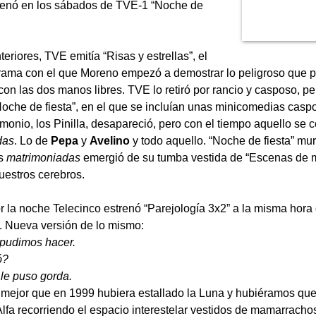
renó en los sábados de TVE-1 “Noche de
eriores, TVE emitía “Risas y estrellas”, el
rama con el que Moreno empezó a demostrar lo peligroso que 
 con las dos manos libres. TVE lo retiró por rancio y casposo, p
“Noche de fiesta”, en el que se incluían unas minicomedias caspo
monio, los Pinilla, desapareció, pero con el tiempo aquello se c
das
. Lo de
Pepa
y
Avelino
y todo aquello. “Noche de fiesta” mur
as
matrimoniadas
emergió de su tumba vestida de “Escenas de m
estros cerebros.
r la noche Telecinco estrenó “Parejología 3x2” a la misma hor
. Nueva versión de lo mismo:
o pudimos hacer.
ó?
 le puso gorda.
 mejor que en 1999 hubiera estallado la Luna y hubiéramos qu
Alfa recorriendo el espacio interestelar vestidos de mamarracho