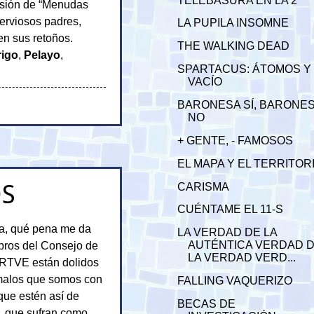
TELEBASURA EN LA 2
ersión de “Menudas
erviosos padres,
LA PUPILA INSOMNE
en sus retoños.
THE WALKING DEAD
igo
,
Pelayo
,
SPARTACUS: ÁTOMOS Y
VACÍO
BARONESA SÍ, BARONE
NO
+ GENTE, - FAMOSOS
EL MAPA Y EL TERRITOR
OS
CARISMA
CUÉNTAME EL 11-S
a, qué pena me da
LA VERDAD DE LA
AUTÉNTICA VERDAD 
ros del Consejo de
LA VERDAD VERD...
 RTVE están dolidos
 malos que somos con
FALLING VAQUERIZO
que estén así de
BECAS DE
, que sufran como