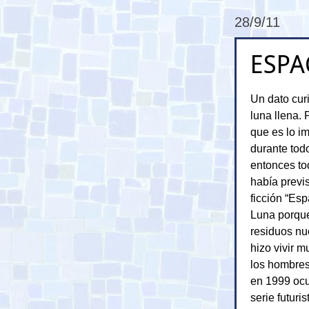
28/9/11
ESPA
Un dato cur
luna llena.
que es lo im
durante tod
entonces to
había previs
ficción “Esp
Luna porque
residuos nuc
hizo vivir m
los hombres
en 1999 ocur
serie futuri