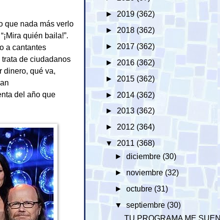
►
2019
(362)
so que nada más verlo
►
2018
(362)
¡Mira quién baila!”.
►
2017
(362)
o a cantantes
e trata de ciudadanos
►
2016
(362)
 dinero, qué va,
►
2015
(362)
nan
enta del año que
►
2014
(362)
►
2013
(362)
►
2012
(364)
▼
2011
(368)
►
diciembre
(30)
►
noviembre
(32)
►
octubre
(31)
▼
septiembre
(30)
TU PROGRAMA ME SUE