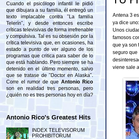
Cuando el psicólogo infantil le pidió
que dibujara a su familia, él entregó un
Antena 3 es
texto implacable contra "La familia
ya dice uno:
Telerín", y desde entonces escribe
Unos ciudad
críticas televisivas de forma irrefrenable
y compulsiva. Tal es su obsesión por la
famosos com
crítica televisiva que, en ocasiones, ha
que ya son 
estado a punto de ver alguno de los
seguro que 
programas que critica para saber de lo
desinteresa
que está hablando. Pero siempre se ha
viene sale a
detenido en el último momento, salvo
que se tratase de "Doctor en Alaska".
Corre el rumor de que
Antonio Rico
son en realidad tres personas, pero
¿quién no es tres personas hoy en día?
Antonio Rico's Greatest Hits
INDEX TELEVISORUM
PROHIBITORUM