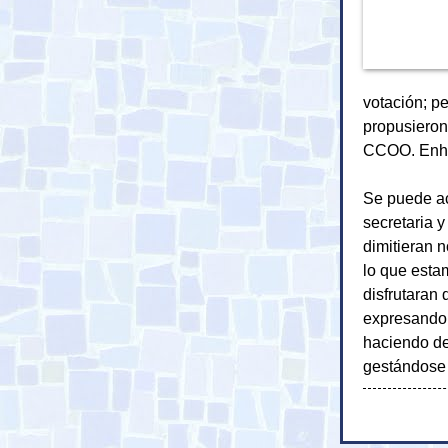
votación; p
propusieron 
CCOO. Enhor
Se puede ac
secretaria 
dimitieran n
lo que esta
disfrutaran
expresando 
haciendo de 
gestándose 