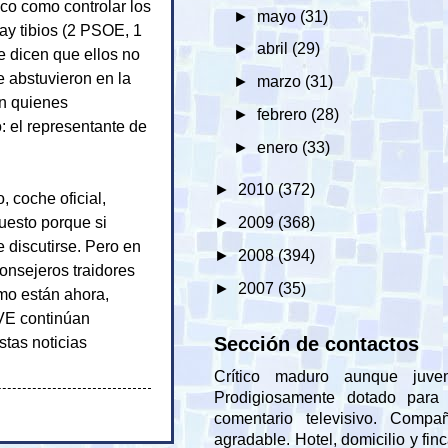
ico como controlar los
►
mayo
(31)
hay tibios (2 PSOE, 1
►
abril
(29)
dicen que ellos no
e abstuvieron en la
►
marzo
(31)
ón quienes
►
febrero
(28)
: el representante de
►
enero
(33)
►
2010
(372)
 coche oficial,
uesto porque si
►
2009
(368)
e discutirse. Pero en
►
2008
(394)
onsejeros traidores
►
2007
(35)
omo están ahora,
VE continúan
Sección de contactos
stas noticias
Crítico maduro aunque juveni
Prodigiosamente dotado para 
comentario televisivo. Compañ
agradable. Hotel, domicilio y fin