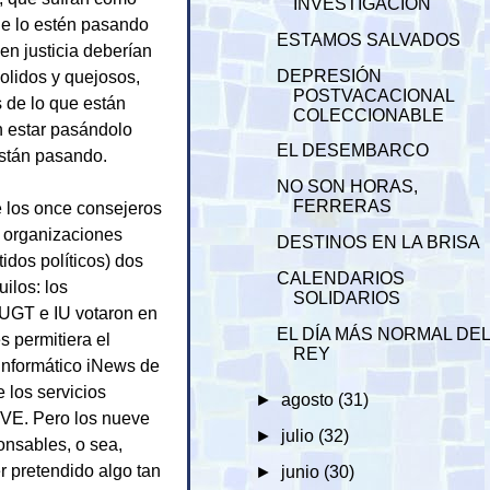
INVESTIGACIÓN
ue lo estén pasando
ESTAMOS SALVADOS
en justicia deberían
DEPRESIÓN
olidos y quejosos,
POSTVACACIONAL
s de lo que están
COLECCIONABLE
n estar pasándolo
EL DESEMBARCO
están pasando.
NO SON HORAS,
FERRERAS
e los once consejeros
e organizaciones
DESTINOS EN LA BRISA
tidos políticos) dos
CALENDARIOS
ilos: los
SOLIDARIOS
 UGT e IU votaron en
EL DÍA MÁS NORMAL DE
s permitiera el
REY
informático iNews de
e los servicios
►
agosto
(31)
TVE. Pero los nueve
►
julio
(32)
onsables, o sea,
r pretendido algo tan
►
junio
(30)