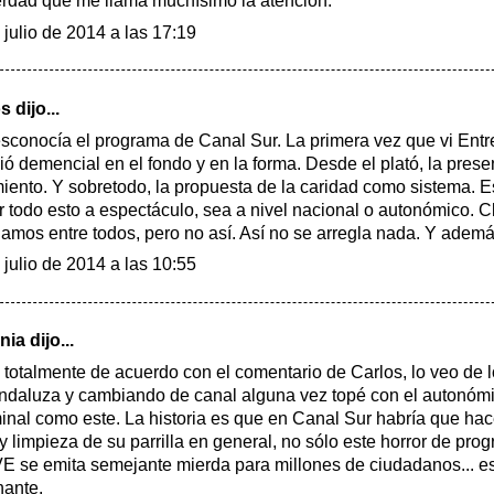
rdad que me llama muchísimo la atención.
 julio de 2014 a las 17:19
s dijo...
sconocía el programa de Canal Sur. La primera vez que vi Ent
ió demencial en el fondo y en la forma. Desde el plató, la prese
miento. Y sobretodo, la propuesta de la caridad como sistema. 
r todo esto a espectáculo, sea a nivel nacional o autonómico. C
lamos entre todos, pero no así. Así no se arregla nada. Y adem
 julio de 2014 a las 10:55
ia dijo...
 totalmente de acuerdo con el comentario de Carlos, lo veo de l
ndaluza y cambiando de canal alguna vez topé con el autonómi
minal como este. La historia es que en Canal Sur habría que ha
 y limpieza de su parrilla en general, no sólo este horror de pr
E se emita semejante mierda para millones de ciudadanos... e
nante.