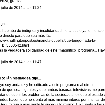
enza, graciaas
 julio de 2014 a las 11:34
jo...
e hablaba de indignos y insolidaridad... el artículo ya lo mencio
e directo para que sea más fácil:
//www.huffingtonpost.es/mariola-cubells/que-tengo-nada-la-
a_b_5563542.html
es la verdadera solidaridad de este "magnifico" programa... Ha
 julio de 2014 a las 11:47
 Rollán Medialdea
dijo...
yo soy andaluz y he criticado a este programa o al otro, no lo t
 de que sean iguales y que ambas basuras televisivas me par
ratar de cubrir los problemas de la sociedad a los que el estado
nder, hacen que no sienta el más mínimo interés por intentar dis
 Seguro que a más gente le sucedía lo mismo. En cuanto a las s