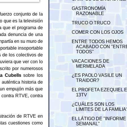
GASTRONOMÍA
RAZONABLE
fuerzo conjunto de la
 que es la televisión
TRUCO O TRUCO
za que el programa de
COMER CON LOS OJOS
Cada denuncia de una
partía en su muro de
ENTRE TODOS HEMOS
ACABADO CON "ENTR
oportable insoportable
TODOS"
 de los colectivos de
VACACIONES DE
uviera que ver con lo
MERMELADA
scrito por numerosos
la Cubells
sobre los
¿ES PAOLO VASILE UN
TRAIDOR?
 auténtica historia de
o un empujón más que
EL PROFETA EZEQUIEL 
13TV
l contra RTVE, contra
¿CUÁLES SON LOS
LÍMITES DE LA FAMILIA
stración de RTVE en
EL LÁTIGO DE "INFORME
stas cuestiones como
SEMANAL"