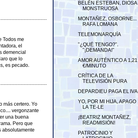
BELÉN ESTEBAN, DIOSA
MONSTRUOSA
MONTAÑEZ, OSBORNE...
RAFA LOMANA
TELEMONARQUÍA
re Todos me
"¿QUÉ TENGO?".
ntadora, el
"¡DEMANDA!"
Es demencial
laro que lo
AMOR AUTÉNTICO A 1,21
ás, es pecado.
€/MINUTO
CRÍTICA DE LA
TELEVISIÓN PURA
DEPARDIEU PAGA EL IVA
YO, POR MI HIJA, APAGO
o más certero. Yo
LA TE-LE
co.... vergonzante
cer una buena
¡BEATRIZ MONTAÑEZ,
READMISIÓN!
ograma. Pero que
s absolutamente
PATROCINIO Y