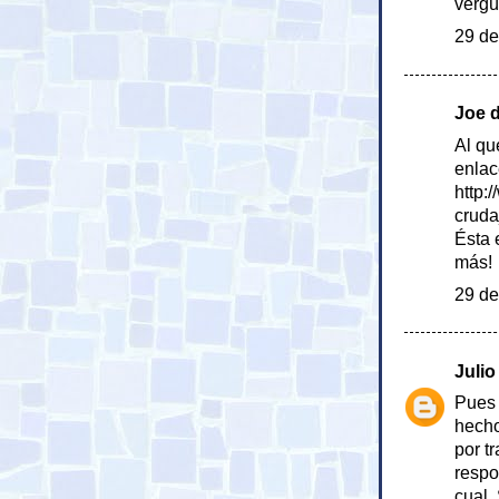
vergü
29 de
Joe di
Al qu
enlac
http:
crud
Ésta 
más!
29 de
Julio
Pues 
hecho
por t
respo
cual.