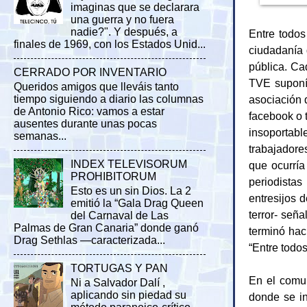
imaginas que se declarara
una guerra y no fuera
nadie?". Y después, a
Entre todos
finales de 1969, con los Estados Unid...
ciudadanía 
pública. Ca
CERRADO POR INVENTARIO
TVE suponí
Queridos amigos que lleváis tanto
asociación 
tiempo siguiendo a diario las columnas
de Antonio Rico: vamos a estar
facebook o t
ausentes durante unas pocas
insoportabl
semanas...
trabajadore
INDEX TELEVISORUM
que ocurría
PROHIBITORUM
periodistas
Esto es un sin Dios. La 2
entresijos d
emitió la “Gala Drag Queen
terror- señ
del Carnaval de Las
Palmas de Gran Canaria” donde ganó
terminó hac
Drag Sethlas —caracterizada...
“Entre todos
TORTUGAS Y PAN
En el com
Ni a Salvador Dalí ,
aplicando sin piedad su
donde se in