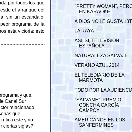
ada por todos los que
"PRETTY WOMAN", PER
desde el arranque del
EN KARAOKE
, sin un escándalo.
A DIOS NO LE GUSTA 13
peor programa de la
s esta victoria: esto
LA RAYA
ASÍ, SÍ, TELEVISIÓN
ESPAÑOLA
NATURALEZA SALVAJE
VERANO AZUL 2014
EL TELEDIARIO DE LA
MARMOTA
TODO POR LA AUDIENCI
 programa y que,
"SÁLVAME", PREMIO
 de Canal Sur
CONCHA GARCÍA
ctor relacionado
CAMPOY
rsonas que
ritica este y no
AMERICANOS EN LOS
SANFERMINES
 ciertas siglas?