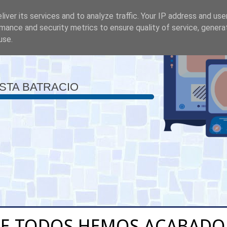
iver its services and to analyze traffic. Your IP address and us
mance and security metrics to ensure quality of service, gener
use.
ISTA BATRACIO
E TODOS HEMOS ACABADO