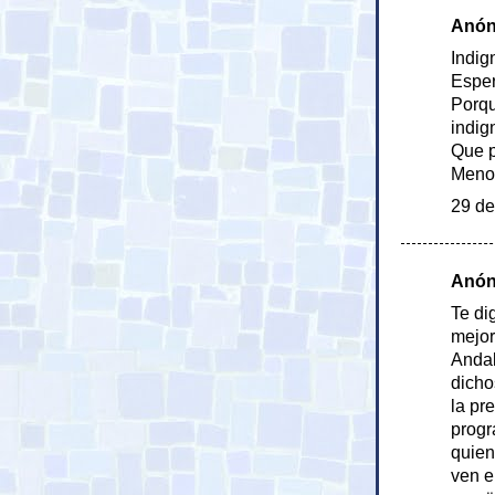
Anóni
Indig
Esper
Porqu
indig
Que p
Menos
29 de
Anóni
Te di
mejor
Andal
dicho
la pr
progr
quien
ven e