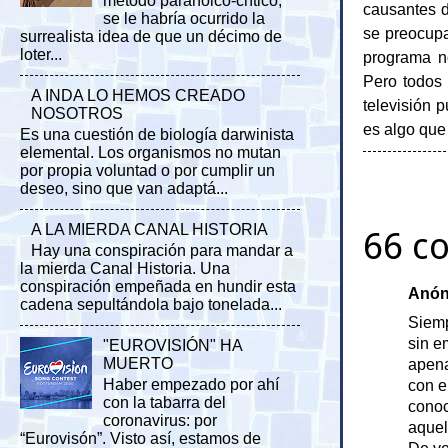
método paranoico-crítico,
causantes d
se le habría ocurrido la
se preocupa
surrealista idea de que un décimo de
loter...
programa n
Pero todos
A INDA LO HEMOS CREADO
televisión 
NOSOTROS
es algo que
Es una cuestión de biología darwinista
elemental. Los organismos no mutan
por propia voluntad o por cumplir un
deseo, sino que van adaptá...
A LA MIERDA CANAL HISTORIA
66 c
Hay una conspiración para mandar a
la mierda Canal Historia. Una
conspiración empeñada en hundir esta
Anóni
cadena sepultándola bajo tonelada...
Siemp
sin e
"EUROVISIÓN" HA
MUERTO
apena
Haber empezado por ahí
con e
con la tabarra del
conoc
coronavirus: por
aquel
“Eurovisón”. Visto así, estamos de