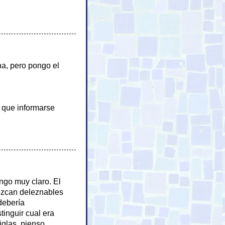
na, pero pongo el
y que informarse
engo muy claro. El
ezcan deleznables
 debería
tinguir cual era
iglas, pienso