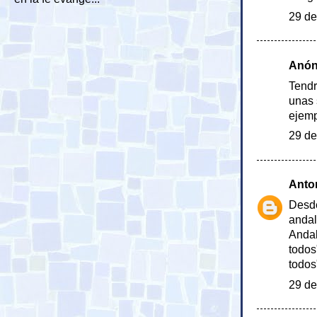
29 de
Anóni
Tendr
unas 
ejemp
29 de
Anto
Desde
andal
Andal
todos
todos
29 de