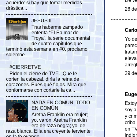
De ve
acuerdo: si hay que tomar medidas
drástica...
26 de
JESÚS II
Tras haberme zampado
Carlo
enterita “El Palmar de
Troya”, la serie documental
Yo de
de cuatro capítulos que
parec
terminó esta semana en #0, proclamo
trata
solemne...
eleva
arreg
#CIERRETVE
29 de
Piden el cierre de TVE. ¡Que le
corten la cabeza!, diría la reina de
corazones. Pues qué flojos. Mira que
conformarse con cortarle la ca...
Eugen
NADA EN COMÚN, TODO
Estoy
EN COMÚN
soy a
Aretha Franklin era mujer;
y cri
yo, varón. Aretha Franklin
criba
era de raza negra; yo, de
en TV
raza blanca. Ella era creyente ferviente
indig
en la fe evange...