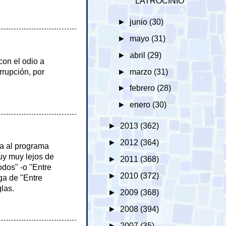
LATROCINIO
►
junio
(30)
►
mayo
(31)
►
abril
(29)
on el odio a
►
marzo
(31)
rrupción, por
►
febrero
(28)
►
enero
(30)
►
2013
(362)
►
2012
(364)
ica al programa
uy muy lejos de
►
2011
(368)
odos" -o "Entre
►
2010
(372)
ga de "Entre
las.
►
2009
(368)
►
2008
(394)
►
2007
(35)