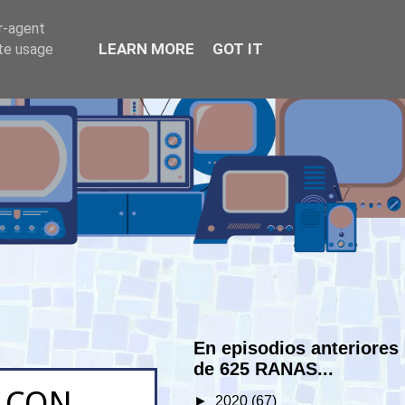
er-agent
LEARN MORE
GOT IT
ate usage
En episodios anteriores
de 625 RANAS...
 CON
►
2020
(67)