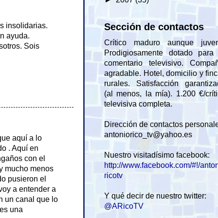
 insolidarias.
Sección de contactos
en ayuda.
Crítico maduro aunque juveni
otros. Sois
Prodigiosamente dotado para 
comentario televisivo. Compañ
agradable. Hotel, domicilio y fin
rurales. Satisfacción garantiz
(al menos, la mía). 1.200 €/crít
televisiva completa.
Dirección de contactos personal
antoniorico_tv@yahoo.es
que aquí a lo
do . Aquí en
Nuestro visitadísimo facebook:
ngaños con el
http://www.facebook.com/#!/anto
a y mucho menos
ricotv
o pusieron el
voy a entender a
Y qué decir de nuestro twitter:
en un canal que lo
@ARicoTV
 es una