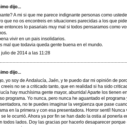
mo dijo...
nante? A mi si que me parece indignante personas como ustedes
o que no os encontreis en situaciones parecidas a los que pid
e entonces lo pasariais muy mal si todos pensaramos como vos
nos.
ena vivir en un pais insolidarios.
 mal que todavia queda gente buena en el mundo.
 julio de 2014 a las 11:28
mo dijo...
go, yo soy de Andalucía, Jaén, y te puedo dar mi opinión de por
 creeis no se a criticado tanto, que en realidad si ha sido critica
ucía hay muchísima gente mayor, aburrida! Aparte los tienen e
so programa. Yo nunca, pero nunca he aguantado el program
esentadora, no te puedes imaginar la vergüenza que pase cuand
ama en la primera y con esa presentadora. Horror sentí! Nunca 
 se le ocurrió. Ahora ya por fin se han dado la ostia al ponerla 
n todos lados. Doy las gracias por hacerlo desaparecer porque