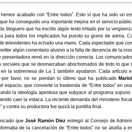
 hemos acabado con “Entre todos”. Esto sí que ha sido un es
que ha conseguido una importante mejora en el servicio público
da bloguero que ha escrito algún texto irritado por la vergüen
a para todos los implicados ha puesto su grano de arena. 
de televidentes ha echado una mano. Cada espectador que com
witter algún comentario alusivo a la falta de decencia de la ins
e presentadora remó en la dirección correcta. Los comunicados
s sociales que se desmarcaban abochornados de todo lo que t
 en la sobremesa de La 1 también ayudaron. Cada artículo e
 -por favor, no se pierdan lo último que ha publicado
Mario
el espacio, que convierte la trastienda de “Entre todos” en una
alando la ideología apestosa que subyace al programa supus
iendo caer la estaca. La reciente demanda del ministerio fisca
” y contra su productora fue quizá la puntilla final.
unicado que
José Ramón Díez
entregó al Consejo de Admini
formaba de la cancelación de “Entre todos” no se aludía a e