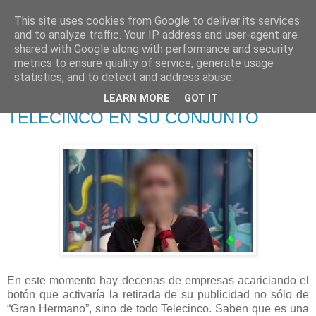
This site uses cookies from Google to deliver its services
625 RANAS
and to analyze traffic. Your IP address and user-agent are
shared with Google along with performance and security
metrics to ensure quality of service, generate usage
LA TELEVISIÓN DESDE EL PUNTO DE VISTA BATRACIO
statistics, and to detect and address abuse.
LEARN MORE
GOT IT
30/11/19
TELECINCO EN SU CONJUNTO
En este momento hay decenas de empresas acariciando el
botón que activaría la retirada de su publicidad no sólo de
“Gran Hermano”, sino de todo Telecinco. Saben que es una