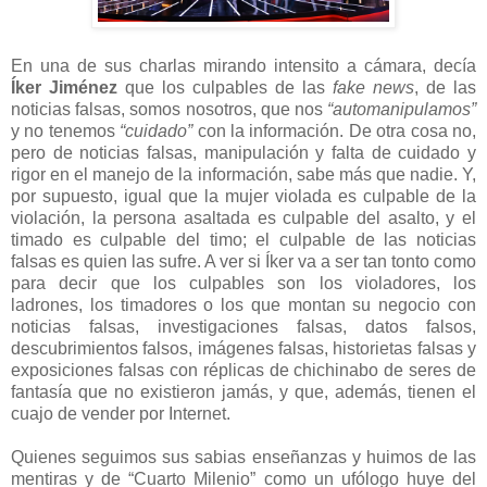
En una de sus charlas mirando intensito a cámara, decía
Íker Jiménez
que los culpables de las
fake news
, de las
noticias falsas, somos nosotros, que nos
“automanipulamos”
y no tenemos
“cuidado”
con la información. De otra cosa no,
pero de noticias falsas, manipulación y falta de cuidado y
rigor en el manejo de la información, sabe más que nadie. Y,
por supuesto, igual que la mujer violada es culpable de la
violación, la persona asaltada es culpable del asalto, y el
timado es culpable del timo; el culpable de las noticias
falsas es quien las sufre. A ver si Íker va a ser tan tonto como
para decir que los culpables son los violadores, los
ladrones, los timadores o los que montan su negocio con
noticias falsas, investigaciones falsas, datos falsos,
descubrimientos falsos, imágenes falsas, historietas falsas y
exposiciones falsas con réplicas de chichinabo de seres de
fantasía que no existieron jamás, y que, además, tienen el
cuajo de vender por Internet.
Quienes seguimos sus sabias enseñanzas y huimos de las
mentiras y de “Cuarto Milenio” como un ufólogo huye del