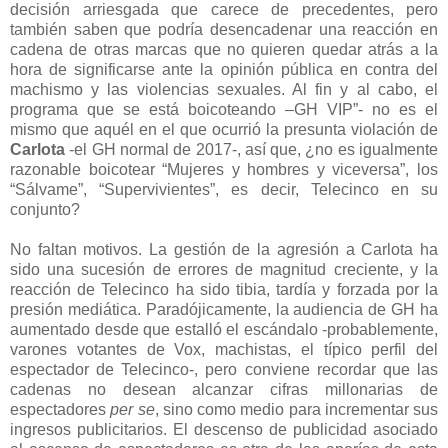
decisión arriesgada que carece de precedentes, pero
también saben que podría desencadenar una reacción en
cadena de otras marcas que no quieren quedar atrás a la
hora de significarse ante la opinión pública en contra del
machismo y las violencias sexuales. Al fin y al cabo, el
programa que se está boicoteando –GH VIP”- no es el
mismo que aquél en el que ocurrió la presunta violación de
Carlota
-el GH normal de 2017-, así que, ¿no es igualmente
razonable boicotear “Mujeres y hombres y viceversa”, los
“Sálvame”, “Supervivientes”, es decir, Telecinco en su
conjunto?
No faltan motivos. La gestión de la agresión a Carlota ha
sido una sucesión de errores de magnitud creciente, y la
reacción de Telecinco ha sido tibia, tardía y forzada por la
presión mediática. Paradójicamente, la audiencia de GH ha
aumentado desde que estalló el escándalo -probablemente,
varones votantes de Vox, machistas, el típico perfil del
espectador de Telecinco-, pero conviene recordar que las
cadenas no desean alcanzar cifras millonarias de
espectadores
per se
, sino como medio para incrementar sus
ingresos publicitarios. El descenso de publicidad asociado