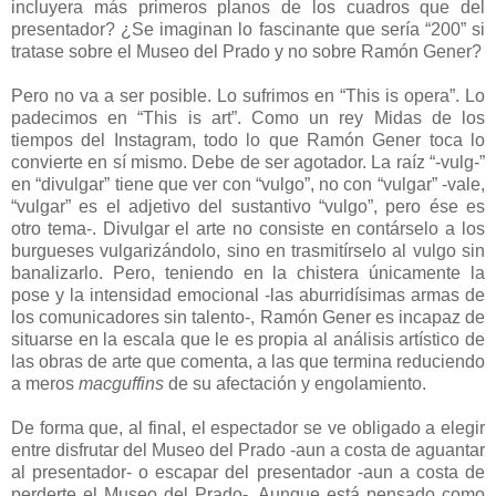
incluyera más primeros planos de los cuadros que del
presentador? ¿Se imaginan lo fascinante que sería “200” si
tratase sobre el Museo del Prado y no sobre Ramón Gener?
Pero no va a ser posible. Lo sufrimos en “This is opera”. Lo
padecimos en “This is art”. Como un rey Midas de los
tiempos del Instagram, todo lo que Ramón Gener toca lo
convierte en sí mismo. Debe de ser agotador. La raíz “-vulg-”
en “divulgar” tiene que ver con “vulgo”, no con “vulgar” -vale,
“vulgar” es el adjetivo del sustantivo “vulgo”, pero ése es
otro tema-. Divulgar el arte no consiste en contárselo a los
burgueses vulgarizándolo, sino en trasmitírselo al vulgo sin
banalizarlo. Pero, teniendo en la chistera únicamente la
pose y la intensidad emocional -las aburridísimas armas de
los comunicadores sin talento-, Ramón Gener es incapaz de
situarse en la escala que le es propia al análisis artístico de
las obras de arte que comenta, a las que termina reduciendo
a meros
macguffins
de su afectación y engolamiento.
De forma que, al final, el espectador se ve obligado a elegir
entre disfrutar del Museo del Prado -aun a costa de aguantar
al presentador- o escapar del presentador -aun a costa de
perderte el Museo del Prado-. Aunque está pensado como