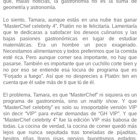
que, malas noticias, la gastronomía no es la suma de
geometría y astronomía.
Lo siento, Tamara, aunque estás en una nube tras ganar
“MasterChef celebrity 4”, Platón no te felicitaría. Lamentaría
que te dedicaras a satisfacer los deseos culinarios y las
bajas pasiones gastronómicas en lugar de estudiar
matemáticas. Era un hombre un poco exagerado.
Necesitamos alimentarnos y todos preferimos que la comida
esté rica. Pero aunque comer sea importante, no hay que
pasarse. También es importante que un cuchillo corte bien y
no por eso se entiende esa locura de programa que es
“Forjado a fuego”. Así que no desprecies a Platón: ten en
cuenta que él sabe más de ti que tú de él.
El problema, Tamara, es que “MasterChef” ni siquiera es un
programa de gastronomía, sino un
reality show
. Y que
“MasterChef celebrity” es solo su insoportable versión VIP
sin decir “VIP” para evitar demandas de “GH VIP”. Y que
“MasterChef celebrity 4” fue la edición VIP más babosa de
todas. La cocina de verdad, la cocina de comer quedó más
lejos que nunca sepultada tras toneladas de pijaditas,
besitos, riñas, lloros, risas, nervios, favoritismos, enfados,