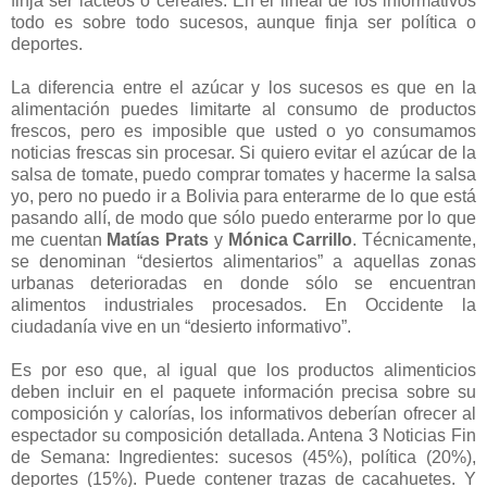
finja ser lácteos o cereales. En el lineal de los informativos
todo es sobre todo sucesos, aunque finja ser política o
deportes.
La diferencia entre el azúcar y los sucesos es que en la
alimentación puedes limitarte al consumo de productos
frescos, pero es imposible que usted o yo consumamos
noticias frescas sin procesar. Si quiero evitar el azúcar de la
salsa de tomate, puedo comprar tomates y hacerme la salsa
yo, pero no puedo ir a Bolivia para enterarme de lo que está
pasando allí, de modo que sólo puedo enterarme por lo que
me cuentan
Matías Prats
y
Mónica Carrillo
. Técnicamente,
se denominan “desiertos alimentarios” a aquellas zonas
urbanas deterioradas en donde sólo se encuentran
alimentos industriales procesados. En Occidente la
ciudadanía vive en un “desierto informativo”.
Es por eso que, al igual que los productos alimenticios
deben incluir en el paquete información precisa sobre su
composición y calorías, los informativos deberían ofrecer al
espectador su composición detallada. Antena 3 Noticias Fin
de Semana: Ingredientes: sucesos (45%), política (20%),
deportes (15%). Puede contener trazas de cacahuetes. Y