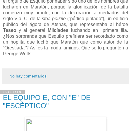
el orgullo de Esquilo por haber sido uno de los hombres que
lucharon en Maratón, porque la glorificación de la batalla
comenzó muy pronto, con la decoración a mediados del
siglo V a. C. de la
stoa poikile
(“pórtico pintado”), un edificio
público del ágora de Atenas, que representaba al héroe
Teseo
y al general
Milcíades
luchando en primera fila.
¿Nos sorprende que Esquilo prefiriera ser recordado como
un hoplita que luchó que Maratón que como autor de la
“Orestíada”? Así es la moda, amigos. Que se lo pregunten a
George Wells.
No hay comentarios:
19/11/19
EL EQUIPO E, CON "E" DE
"ESCÉPTICO"