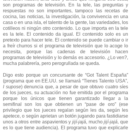
son programas de televisión. En la tele, las preguntas y
respuestas no son importantes, tampoco las recetas de
cocina, las noticias, la investigación, la convivencia en una
casa o en una isla, el talento de la gente, las variedades, los
cotilleos ni ningún otro contenido. Lo que importa en la tele
es la tele. El contenido da igual. El contenido solo es un
pretexto para hacer tele. El contenido se puede cambiar o ir
a freír churros si el programa de televisión que lo acoge lo
necesita, porque las cadenas de televisión hacen
programas de televisión y lo demás es accesorio. ¿Lo ven?,
mucha palabrería, pero perogrullada se queda.
Digo esto porque un concursante de “Got Talent España”
(programa que en EE.UU. se llamará “Tienes Talento USA”,
I supose
) denuncia que, a pesar de que obtuvo cuatro síes
de los jueces, su actuación no fue emitida por el programa
porque los únicos que tienen garantizado llegar a la
semifinal son los que obtienen un “pase de oro” (ese
privilegio que los jueces regalan según les da, según les
apetece, o según aprietan un botón jugando para fastidiarse
unos a otros entre aspavientos y
jijí-jajá
, mucho
jijí-jajá
, que
es lo que tiene audiencia). El programa tuvo que explicarle