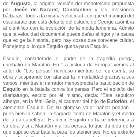
de
Augusto
, la original versión del monoteísmo propuesta
por
Jesús de Nazaret
,
Constantino
y las invasiones
bárbaras. Todo a la misma velocidad con que el maniquí del
escaparate que está delante del estudio de George asombra
al científico con la evolución de la moda femenina. Admito
que la velocidad documental puede dañar el rigor y la pausa
que exige la historia, pero hay cosas que conviene cuidar.
Por ejemplo, lo que Esquilo quería para Esquilo.
Esquilo, considerado el padre de la tragedia griega,
combatió en Maratón. En “La historia de Europa” vemos al
autor de “Los persas” nervioso mientras se representa su
obra y suspirando con alanzar la inmortalidad gracias a sus
versos, mientras el narrador menosprecia la participación de
Esquilo
en la batalla contra los persas. Pero el epitafio del
dramaturgo, escrito por él mismo, decía: “Este sepulcro
alberga, en la fértil Gela, el cadáver del hijo de
Euforión
, el
ateniense Esquilo. De su glorioso valor hablar podrían –
pues bien lo saben- la sagrada tierra de Maratón y el medo
de larga cabellera”. Es decir, Esquilo no hace referencia a
su obra y sí a Maratón y a los persas, lo que da idea de lo
que supuso esta batalla para los atenienses. No es extraño