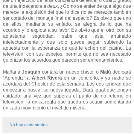
fue un ejercicio de falsa conciencia de tercer o cuarto grado,
de una indecencia
à deux
. ¿Cómo se entiende que algo que
merece la expulsión del que lo dice no se merezca también
ser cortado del montaje final del espacio? Es obvio que uno
de ellos, mediante su enfado, se alegra de lo que ha
ocurrido y lo explota a su favor. Es obvio que el otro, con su
aplastante seguridad, sabe que está arruinado
intelectualmente y que sólo puede seguir subiendo la
apuesta con la esperanza de que le echen del casino. La
televisión, con sus espejos, permite que no sea necesario
guionizar los acuerdos que parecen ser enfrentamientos.
Mañana
Joaquín
contará un nuevo chiste, o
Malú
dedicará
“Aprendiz” a
Albert Rivera
en un concierto, y ya nadie se
acordará del Chester de esta semana. Los dos tendrán que
empezar a buscar su nueva jugada. Dará igual que tengan
cuidado: una vez que superas el punto de no retorno en
televisión, la única regla que queda es seguir aumentando
en cada movimiento el nivel de miseria.
No hay comentarios: