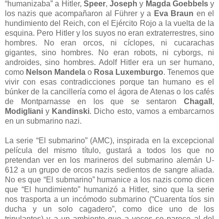
“humanizaba” a Hitler,
Speer
,
Joseph
y
Magda Goebbels
y
los nazis que acompañaron al Führer y a
Eva Braun
en el
hundimiento del Reich, con el Ejército Rojo a la vuelta de la
esquina. Pero Hitler y los suyos no eran extraterrestres, sino
hombres. No eran orcos, ni cíclopes, ni cucarachas
gigantes, sino hombres. No eran robots, ni cyborgs, ni
androides, sino hombres. Adolf Hitler era un ser humano,
como
Nelson Mandela
o
Rosa Luxemburgo
. Tenemos que
vivir con esas contradicciones porque tan humano es el
búnker de la cancillería como el ágora de Atenas o los cafés
de Montparnasse en los que se sentaron
Chagall
,
Modigliani
y
Kandinski
. Dicho esto, vamos a embarcarnos
en un submarino nazi.
La serie “El submarino” (AMC), inspirada en la excepcional
película del mismo título, gustará a todos los que no
pretendan ver en los marineros del submarino alemán U-
612 a un grupo de orcos nazis sedientos de sangre aliada.
No es que “El submarino” humanice a los nazis como dicen
que “El hundimiento” humanizó a Hitler, sino que la serie
nos trasporta a un incómodo submarino (“Cuarenta tíos sin
ducha y un solo cagadero”, como dice uno de los
tripulantes) y a un ambiente que a veces se parece al del