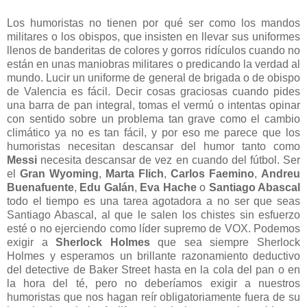
Los humoristas no tienen por qué ser como los mandos
militares o los obispos, que insisten en llevar sus uniformes
llenos de banderitas de colores y gorros ridículos cuando no
están en unas maniobras militares o predicando la verdad al
mundo. Lucir un uniforme de general de brigada o de obispo
de Valencia es fácil. Decir cosas graciosas cuando pides
una barra de pan integral, tomas el vermú o intentas opinar
con sentido sobre un problema tan grave como el cambio
climático ya no es tan fácil, y por eso me parece que los
humoristas necesitan descansar del humor tanto como
Messi
necesita descansar de vez en cuando del fútbol. Ser
el
Gran Wyoming
,
Marta Flich
,
Carlos Faemino
,
Andreu
Buenafuente
,
Edu Galán
,
Eva Hache
o
Santiago Abascal
todo el tiempo es una tarea agotadora a no ser que seas
Santiago Abascal, al que le salen los chistes sin esfuerzo
esté o no ejerciendo como líder supremo de VOX. Podemos
exigir a
Sherlock Holmes
que sea siempre Sherlock
Holmes y esperamos un brillante razonamiento deductivo
del detective de Baker Street hasta en la cola del pan o en
la hora del té, pero no deberíamos exigir a nuestros
humoristas que nos hagan reír obligatoriamente fuera de su