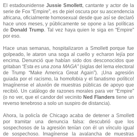
El estadounidense
Jussie Smollett
, cantante y actor de la
serie de Fox “Empire”, es de piel oscura por su ascendencia
africana, oficialmente homosexual desde que así se declaró
hace unos meses, y públicamente se opone a las políticas
de
Donald Trump
. Tal vez haya quien le siga en “Empire”
por eso.
Hace unas semanas, hospitalizaron a Smollett porque fue
golpeado, le ataron una soga al cuello y echaron lejía por
encima. Denunció que habían sido dos desconocidos que
gritaban
“Esta es una zona MAGA”
(siglas del lema electoral
de Trump “Make America Great Again”). ¡Una agresión
guiada por el racismo, la homofobia y el fanatismo político!
Imagínense el aluvión de muestras públicas de apoyo que
recibió. Un catálogo de razones morales para ver “Empire”
(o no ver, que el candor del vecinito
Ned Flanders
tiene un
reverso tenebroso a solo un suspiro de distancia).
Ahora, la policía de Chicago acaba de detener a Smollett
por tramitar una denuncia falsa: descubrió que los
sospechosos de la agresión tenían con él un vínculo igual
de sospechoso. Imagínense la avalancha de muestras