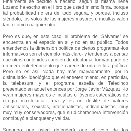
Finalmente se decidió a hacerlo, según la misma Irene
Lozano ha escrito en el libro que usted mismo firma, porque
tal probabilidad no era del todo segura, y porque, incluso
siéndolo, los votos de las mujeres mayores e incultas valen
tanto como cualquier otro.
Pero es que, en este caso, el problema de “Sálvame” se
encuentra en el espacio en sí y no en su público. Todos
entendemos la dimensión política de ciertos programas -los
informativos son el ejemplo más claro- y tendemos a pensar
que otros contenidos carecen de ideología, forman parte de
un mero entretenimiento que carece de una lectura política.
Pero no es así. Nada hay más malvadamente -por lo
disimulado- ideológico que el entretenimiento, en particular,
la telebasura, y el programa estrella de Telecinco
presentado en aquel entonces por Jorge Javier Vázquez, -lo
vean mujeres mayores e incultas o jóvenes catedráticos de
cirugía maxilofacial-, era y es un desfile de valores
antisociales, sexistas, irracionalistas, individualistas, muy
muy muy conservadores, que su dicharachera intervención
contribuyó a blanquear y validar.
Supongo que usted defenderá que el voto de los