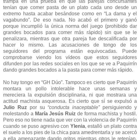
trampa en una prueba en que las parejas concursantes
tenían que comer pasta de un plato cada uno desde un
extremo hasta acabar besándose como en “La dama y el
vagabundo”. De eso nada. No acabó el primero y ganó
porque incumplió la única norma del juego (prohibido dar
grandes bocados para comer más rápido) sin que se le
penalizara, mientras que otra pareja fue descalificada por
hacer lo mismo. Las acusaciones de tongo de los
seguidores del programa están equivocadas. Puede
comprobarse viendo los vídeos que estos seguidores
difunden por las redes sociales en los que se ve a Paquirrín
dando grandes bocados a la pasta para comer más rápido.
No hay tongo en “GH Dúo”. Tampoco es cierto que Paquirrín
montara un pollo intolerable hace unas semanas y
mereciera la expulsión disciplinaria, ni que mostrara una
actitud machista asquerosa. Es cierto que sí se expulsó a
Julio Ruz
por su
“conducta inaceptable”
persiguiendo y
molestando a
María Jesús Ruiz
de forma machista y hostil.
Pero eso no tiene nada que ver con la violencia de Paquirrín
cuando se puso agresivo con
Ylenia
, estalló un plato contra
el suelo a los pies de la chica para amedrentarla y se acercó
a ella amenazante dando gritos mientras otros le retenían.