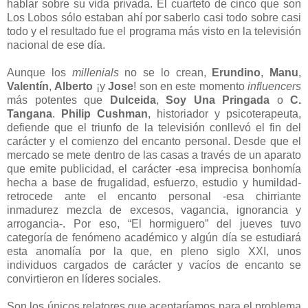
hablar sobre su vida privada. El cuarteto de cinco que son
Los Lobos sólo estaban ahí por saberlo casi todo sobre casi
todo y el resultado fue el programa más visto en la televisión
nacional de ese día.
Aunque los
millenials
no se lo crean,
Erundino
,
Manu
,
Valentín
,
Alberto
¡y
Jose
! son en este momento
influencers
más potentes que
Dulceida
,
Soy Una Pringada
o
C.
Tangana
.
Philip Cushman
, historiador y psicoterapeuta,
defiende que el triunfo de la televisión conllevó el fin del
carácter y el comienzo del encanto personal. Desde que el
mercado se mete dentro de las casas a través de un aparato
que emite publicidad, el carácter -esa imprecisa bonhomía
hecha a base de frugalidad, esfuerzo, estudio y humildad-
retrocede ante el encanto personal -esa chirriante
inmadurez mezcla de excesos, vagancia, ignorancia y
arrogancia-. Por eso, “El hormiguero” del jueves tuvo
categoría de fenómeno académico y algún día se estudiará
esta anomalía por la que, en pleno siglo XXI, unos
individuos cargados de carácter y vacíos de encanto se
convirtieron en líderes sociales.
Son los únicos relatores que aceptaríamos para el problema