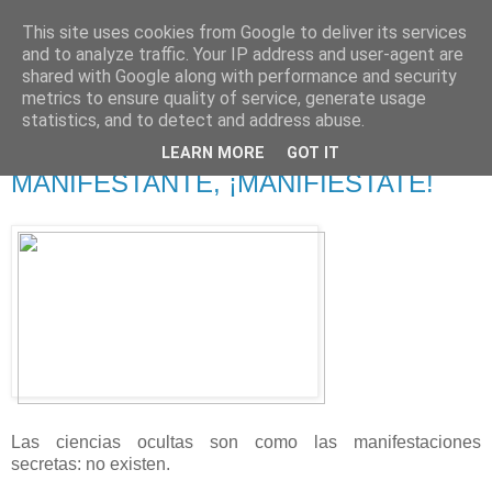
This site uses cookies from Google to deliver its services
625 RANAS
and to analyze traffic. Your IP address and user-agent are
shared with Google along with performance and security
metrics to ensure quality of service, generate usage
LA TELEVISIÓN DESDE EL PUNTO DE VISTA BATRACIO
statistics, and to detect and address abuse.
LEARN MORE
GOT IT
28/2/19
MANIFESTANTE, ¡MANIFIÉSTATE!
Las ciencias ocultas son como las manifestaciones
secretas: no existen.