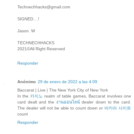
Technechhacks@gmail.com
SIGNED....!
Jason. W
TECHNECHHACKS
2021©️All Right Reserved
Responder
Anónimo
29 de enero de 2022 a las 4:09
Baccarat | Live | The New York City of New York
In the
카지노
realm of table games, Baccarat involves one
card dealt and the
งานออนไลน์
dealer down to the card.
The dealer will not be able to count down or
바카라 사이트
count
Responder