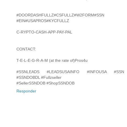
#DOORDASHFULLZ#CSFULLZ#W2FORM#SSN
#EIN#USAPROS#KYCFULLZ
C-RYPTO-CASH-APP-PAY-PAL
CONTACT:
T-E-L-E-G-R-A-M (at the rate of)Pros4u
#SSNLEADS #LEADSUSAINFO #INFOUSA #SSN
#SSNDOBDL #Fullzseller
#SellerSSNDOB #ShopSSNDOB
Responder