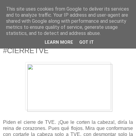
This site uses cookies from Google to deliver its services
625 RANAS
and to analyze traffic. Your IP address and user-agent are
shared with Google along with performance and security
metrics to ensure quality of service, generate usage
LA TELEVISIÓN DESDE EL PUNTO DE VISTA BATRACIO
statistics, and to detect and address abuse.
LEARN MORE
GOT IT
5/3/20
#CIERRETVE
Piden el cierre de TVE. ¡Que le corten la cabeza!, diría la
reina de corazones. Pues qué flojos. Mira que conformarse
con cortarle la cabeza solo a TVE, con desmontar solo la