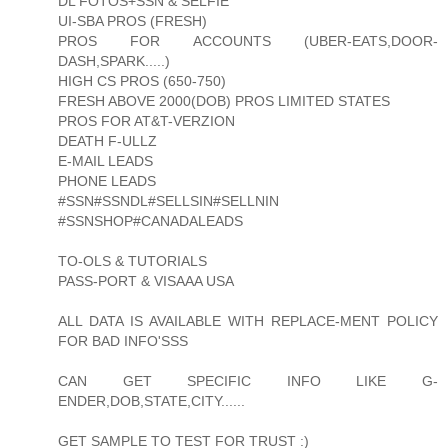
DL FOTOS+SSN & SELFIE
UI-SBA PROS (FRESH)
PROS FOR ACCOUNTS (UBER-EATS,DOOR-
DASH,SPARK.....)
HIGH CS PROS (650-750)
FRESH ABOVE 2000(DOB) PROS LIMITED STATES
PROS FOR AT&T-VERZION
DEATH F-ULLZ
E-MAIL LEADS
PHONE LEADS
#SSN#SSNDL#SELLSIN#SELLNIN
#SSNSHOP#CANADALEADS
TO-OLS & TUTORIALS
PASS-PORT & VISAAA USA
ALL DATA IS AVAILABLE WITH REPLACE-MENT POLICY
FOR BAD INFO'SSS
CAN GET SPECIFIC INFO LIKE G-
ENDER,DOB,STATE,CITY......
GET SAMPLE TO TEST FOR TRUST :)