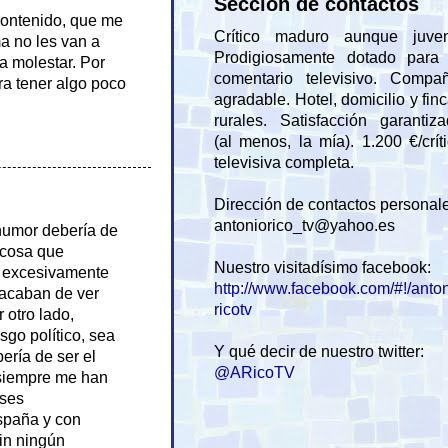
Sección de contactos
contenido, que me
Crítico maduro aunque juveni
a no les van a
Prodigiosamente dotado para 
a molestar. Por
comentario televisivo. Compañ
ra tener algo poco
agradable. Hotel, domicilio y fin
rurales. Satisfacción garantiz
(al menos, la mía). 1.200 €/crít
televisiva completa.
Dirección de contactos personal
antoniorico_tv@yahoo.es
 humor debería de
, cosa que
Nuestro visitadísimo facebook:
o excesivamente
http://www.facebook.com/#!/anto
 acaban de ver
ricotv
 otro lado,
sgo político, sea
Y qué decir de nuestro twitter:
ería de ser el
@ARicoTV
 siempre me han
eses
spaña y con
sin ningún