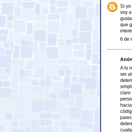
Si yo
voy a
gusta
que g
inter
6 de 
Anóni
A lo 
ser a
deter
simpl
claro
perso
hacia
códig
parec
deter
cualq