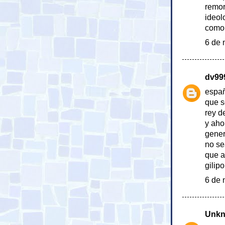
remor
ideol
como 
6 de 
dv99
españ
que s
rey d
y aho
gener
no se
que a
gilipo
6 de 
Unk