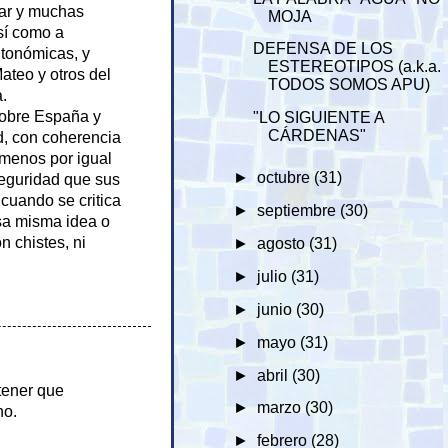
car y muchas
MOJA
así como a
DEFENSA DE LOS
utonómicas, y
ESTEREOTIPOS (a.k.a.
ateo y otros del
TODOS SOMOS APU)
.
 sobre España y
"LO SIGUIENTE A
CÁRDENAS"
d, con coherencia
o menos por igual
►
octubre
(31)
seguridad que sus
 cuando se critica
►
septiembre
(30)
sa misma idea o
n chistes, ni
►
agosto
(31)
►
julio
(31)
►
junio
(30)
►
mayo
(31)
►
abril
(30)
 tener que
►
marzo
(30)
no.
►
febrero
(28)