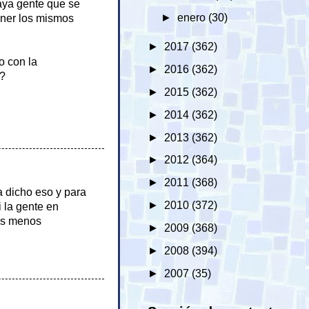
aya gente que se
►
enero
(30)
ener los mismos
►
2017
(362)
o con la
►
2016
(362)
o?
►
2015
(362)
►
2014
(362)
►
2013
(362)
►
2012
(364)
►
2011
(368)
 dicho eso y para
►
2010
(372)
i la gente en
os menos
►
2009
(368)
►
2008
(394)
►
2007
(35)