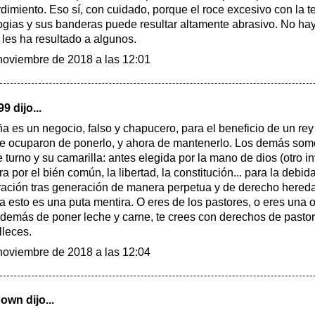
dimiento. Eso sí, con cuidado, porque el roce excesivo con la te
ogias y sus banderas puede resultar altamente abrasivo. No ha
les ha resultado a algunos.
noviembre de 2018 a las 12:01
99
dijo...
a es un negocio, falso y chapucero, para el beneficio de un rey
e ocuparon de ponerlo, y ahora de mantenerlo. Los demás som
e turno y su camarilla: antes elegida por la mano de dios (otro i
ra por el bién común, la libertad, la constitución... para la debid
ación tras generación de manera perpetua y de derecho hereda
a esto es una puta mentira. O eres de los pastores, o eres una 
demás de poner leche y carne, te crees con derechos de pasto
lleces.
noviembre de 2018 a las 12:04
nown
dijo...