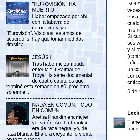
SOLAM
"EUROVISIÓN" HA
MUERTO
veces
Haber empezado por ahí
ensal
con la tabarra del
cualq
coronavirus: por
mismo
“Eurovisón”. Visto así, estamos de
Sí cu
acuerdo: si hay que tomar medidas
sus v
drástica...
y si 
(cont
JESÚS II
críti
Tras haberme zampado
un co
enterita “El Palmar de
Troya”, la serie documental
conce
de cuatro capítulos que
críti
terminó esta semana en #0, proclamo
6 de 
solemne...
NADA EN COMÚN, TODO
EN COMÚN
Lock
Aretha Franklin era mujer;
Tiene
yo, varón. Aretha Franklin
era de raza negra; yo, de
hacer
raza blanca. Ella era creyente ferviente
en la fe evange...