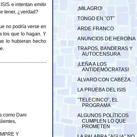
ISIS e intentan emitir
¡MILAGRO!
ue tener, ¿verdad?
TONGO EN "OT"
que no podría verse en
ARDE FRANCO
a los que lo hagan. Y
ANUNCIOS DE HEROÍNA
que lo hubieran hecho
e.
TRAPOS, BANDERAS Y
AUTOCENSURA
¡LEÑA A LOS
ANTIDEMÓCRATAS!
ÁLVARO CON CABEZA
LA PRUEBA DEL ISIS
"TELECINCO", EL
PROGRAMA
os como Dani
ALGUNOS POLÍTICOS
CUMPLEN LO QUE
lientes,
PROMETEN
EMPRE Y
LA PALABRA "AGUA" NO