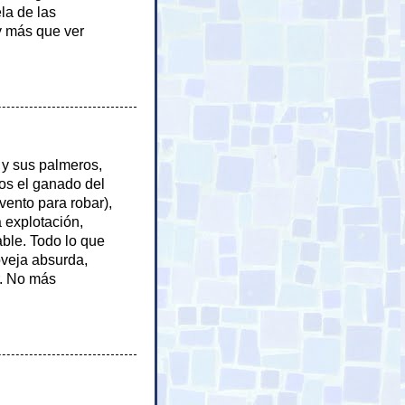
la de las
y más que ver
 y sus palmeros,
os el ganado del
nvento para robar),
a explotación,
ble. Todo lo que
oveja absurda,
r. No más