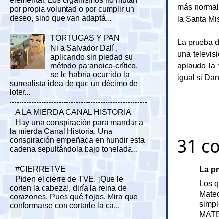
elemental. Los organismos no mutan
más normal!
por propia voluntad o por cumplir un
deseo, sino que van adaptá...
la Santa Mi
TORTUGAS Y PAN
La prueba de
Ni a Salvador Dalí ,
una televis
aplicando sin piedad su
aplaudo la 
método paranoico-crítico,
se le habría ocurrido la
igual si Dan
surrealista idea de que un décimo de
loter...
A LA MIERDA CANAL HISTORIA
Hay una conspiración para mandar a
la mierda Canal Historia. Una
31 c
conspiración empeñada en hundir esta
cadena sepultándola bajo tonelada...
#CIERRETVE
La pr
Piden el cierre de TVE. ¡Que le
Los q
corten la cabeza!, diría la reina de
Mateo
corazones. Pues qué flojos. Mira que
simp
conformarse con cortarle la ca...
MATE