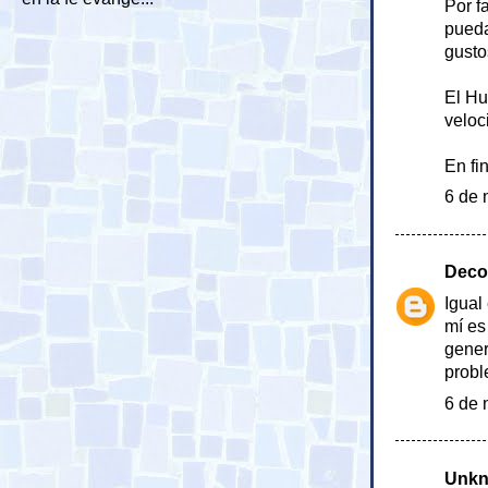
Por f
pueda
gusto
El Hu
veloc
En fin
6 de 
Deco
Igual
mí es
gener
probl
6 de 
Unk