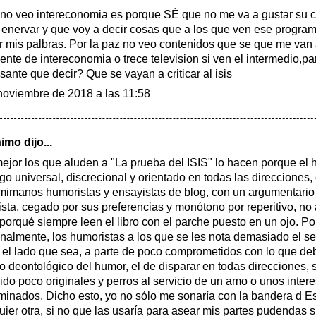
 no veo intereconomia es porque SÉ que no me va a gustar su 
 enervar y que voy a decir cosas que a los que ven ese program
r mis palbras. Por la paz no veo contenidos que se que me van 
ente de intereconomia o trece television si ven el intermedio,pa
esante que decir? Que se vayan a criticar al isis
noviembre de 2018 a las 11:58
mo dijo...
mejor los que aluden a "La prueba del ISIS" lo hacen porque el
lgo universal, discrecional y orientado en todas las direcciones
mimanos humoristas y ensayistas de blog, con un argumentari
ista, cegado por sus preferencias y monótono por reperitivo, no
 porqué siempre leen el libro con el parche puesto en un ojo. Por
nalmente, los humoristas a los que se les nota demasiado el se
 el lado que sea, a parte de poco comprometidos con lo que deb
o deontológico del humor, el de disparar en todas direcciones,
ido poco originales y perros al servicio de un amo o unos inter
minados. Dicho esto, yo no sólo me sonaría con la bandera d E
uier otra, si no que las usaría para asear mis partes pudendas 