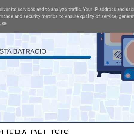
iver its services and to analyze traffic. Your IP address and us
mance and security metrics to ensure quality of service, gener
use.
ISTA BATRACIO
RUEBA DEL ISIS