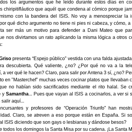
odos los argumentos que he leído durante estos días en c
 chiripitifláutico que aquél que condena al cómico porque jam
mismo con la bandera del ISIS. No voy a menospreciar la int
por qué dicho argumento no tiene ni pies ni cabeza, y cómo, 
lta ser más un motivo para defender a Dani Mateo que para 
e nos divirtamos un rato aplicando la misma lógica a otros co
:
Griso
presenta “Espejo público” vestida con una falda ajustada
ra descubierta. Qué valiente, ¿no? ¿Por qué no va a la tele
, a ver qué le hacen? Claro, para salir por Antena 3 sí, ¿no? Pe
to en "Masterchef" muchas veces cocinar platos que llevaban c
ue no habían sido sacrificados mediante el rito halal. Se c
e
y
Samantha
... Pues que vayan al ISIS a cocinarlos, a ver si
salir aquí...
oncursantes y profesores de “Operación Triunfo” han mostr
dad. Claro, se atreven a eso porque están en España. Si son
al ISIS diciendo que son gays o lesbianas y dándose besos?
te todos los domingos la Santa Misa por su cadena. ¡La Santa Mi