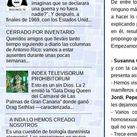
De entre t
imaginas que se declarara
una guerra y no fuera
ninguno más
nadie?". Y después, a
a hacer lo 
finales de 1969, con los Estados Unid...
explicando 
en él, resu
CERRADO POR INVENTARIO
propongo qu
Queridos amigos que lleváis tanto
tiempo siguiendo a diario las columnas
Empezamos
de Antonio Rico: vamos a estar
ausentes durante unas pocas
-
Susanna 
semanas...
y con la ca
INDEX TELEVISORUM
presenta así
PROHIBITORUM
- Hemos vis
Esto es un sin Dios. La 2
mamíferos q
emitió la “Gala Drag Queen
del Carnaval de Las
Jordi
,
Pep
Palmas de Gran Canaria” donde ganó
les dejamos 
Drag Sethlas —caracterizada...
- Varios c
homosexuali
A INDA LO HEMOS CREADO
NOSOTROS
qué no van 
Es una cuestión de biología darwinista
- Trece emi