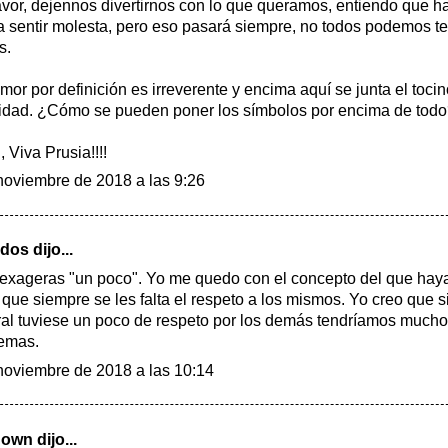
avor, dejennos divertirnos con lo que queramos, entiendo que h
 sentir molesta, pero eso pasará siempre, no todos podemos t
s.
mor por definición es irreverente y encima aquí se junta el tocin
idad. ¿Cómo se pueden poner los símbolos por encima de tod
, Viva Prusia!!!!
noviembre de 2018 a las 9:26
dos
dijo...
 exageras "un poco". Yo me quedo con el concepto del que haya
 que siempre se les falta el respeto a los mismos. Yo creo que s
al tuviese un poco de respeto por los demás tendríamos much
emas.
noviembre de 2018 a las 10:14
nown
dijo...