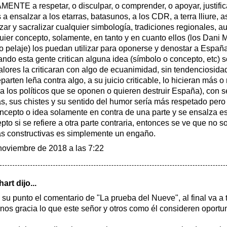
ENTE a respetar, o disculpar, o comprender, o apoyar, justifi
 a ensalzar a los etarras, batasunos, a los CDR, a terra lliure, 
zar y sacralizar cualquier simbología, tradiciones regionales, a
uier concepto, solamente, en tanto y en cuanto ellos (los Dani M
 pelaje) los puedan utilizar para oponerse y denostar a España
ando esta gente critican alguna idea (símbolo o concepto, etc)
alores la criticaran con algo de ecuanimidad, sin tendenciosida
reparten leña contra algo, a su juicio criticable, lo hicieran más 
ra los políticos que se oponen o quieren destruir España), con 
cas, sus chistes y su sentido del humor sería más respetado pero
ncepto o idea solamente en contra de una parte y se ensalza e
pto si se refiere a otra parte contraria, entonces se ve que no so
cas constructivas es simplemente un engaño.
noviembre de 2018 a las 7:22
hart
dijo...
 su punto el comentario de "La prueba del Nueve", al final va a
nos gracia lo que este señor y otros como él consideren oportu