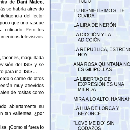
TODO
ontra de
Dani Mateo
,
ás se habría atrevido
TU BISNIETÍSIMO SÍ TE
eligencia del lector
OLVIDA
a poco que uno rasque
LA LIRA DE NERÓN
criticarlo. Pero les
LA DICCIÓN Y LA
ntenidos televisivos.
ADICCIÓN
LA REPÚBLICA, ESTREN
HOY
, tacones, maquillada
visión del ISIS y se
ANA ROSA QUINTANA N
ES GILIPOLLAS
ro para ir al ISIS…
erdo o carne de otros
LA LIBERTAD DE
EXPRESIÓN ES UNA
reerán muy atrevidos
MIERDA
 salen de rositas como
MIRA A LO ALTO, HANNA
ado abiertamente su
LA HIJA DE LORCA Y
 tan valientes, ¿por
BEYONCÉ
"LOVE ME DO" SIN
sa! ¡Como si fuera lo
CODAZOS