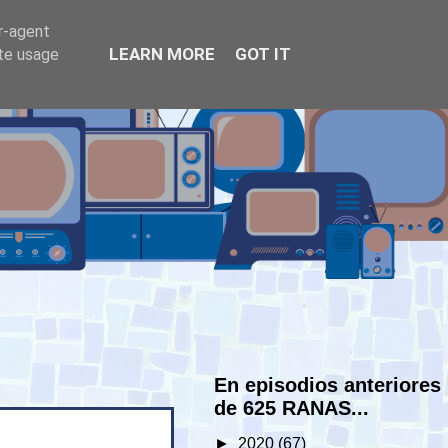
er-agent
LEARN MORE
GOT IT
ate usage
En episodios anteriores
de 625 RANAS...
►
2020
(67)