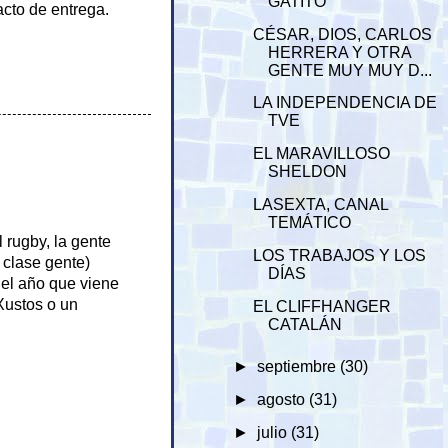
GATITO
acto de entrega.
CÉSAR, DIOS, CARLOS
HERRERA Y OTRA
GENTE MUY MUY D...
LA INDEPENDENCIA DE
TVE
EL MARAVILLOSO
SHELDON
LASEXTA, CANAL
TEMÁTICO
 rugby, la gente
LOS TRABAJOS Y LOS
 clase gente)
DÍAS
el año que viene
Xustos o un
EL CLIFFHANGER
CATALÁN
►
septiembre
(30)
►
agosto
(31)
►
julio
(31)