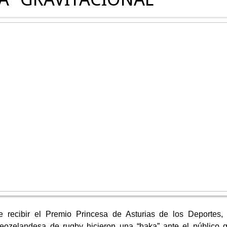
 recibir el Premio Princesa de Asturias de los Deportes, 
eozelandesa de rugby hicieron una “haka” ante el público q