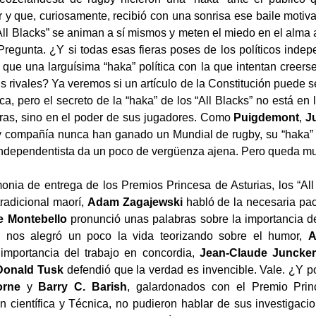
 que, curiosamente, recibió con una sonrisa ese baile motiva
“All Blacks” se animan a sí mismos y meten el miedo en el alma 
 Pregunta. ¿Y si todas esas fieras poses de los políticos indep
que una larguísima “haka” política con la que intentan creers
us rivales? Ya veremos si un artículo de la Constitución puede 
ica, pero el secreto de la “haka” de los “All Blacks” no está en 
as, sino en el poder de sus jugadores. Como
Puigdemont
,
J
 compañía nunca han ganado un Mundial de rugby, su “haka” e
independentista da un poco de vergüenza ajena. Pero queda mu
onia de entrega de los Premios Princesa de Asturias, los “All 
radicional maorí,
Adam Zagajewski
habló de la necesaria pac
de Montebello
pronunció unas palabras sobre la importancia d
k
nos alegró un poco la vida teorizando sobre el humor,
A
 importancia del trabajo en concordia,
Jean-Claude Juncke
Donald Tusk
defendió que la verdad es invencible. Vale. ¿Y 
orne
y
Barry C. Barish
, galardonados con el Premio Prin
ón científica y Técnica, no pudieron hablar de sus investiga