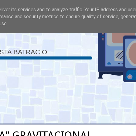
iver its services and to analyze traffic. Your IP address and us
mance and security metrics to ensure quality of service, gener
use.
ISTA BATRACIO
A" GRAVITACIONAL