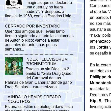
imaginas que se declarara
Campoamor y
una guerra y no fuera
el que los 
nadie?". Y después, a
finales de 1969, con los Estados Unid...
un partido.
no son más 
CERRADO POR INVENTARIO
asustar a s
Queridos amigos que lleváis tanto
“haka” polít
tiempo siguiendo a diario las columnas
de Antonio Rico: vamos a estar
amenazador
ausentes durante unas pocas
los
Jordis
y
semanas...
su desafío 
INDEX TELEVISORUM
PROHIBITORUM
En la cerem
Esto es un sin Dios. La 2
una danza t
emitió la “Gala Drag Queen
Phillippe 
del Carnaval de Las
Palmas de Gran Canaria” donde ganó
Mundstoc
Drag Sethlas —caracterizada...
recordar la
Derecho y
A INDA LO HEMOS CREADO
Kip S. Th
NOSOTROS
Investigaci
Es una cuestión de biología darwinista