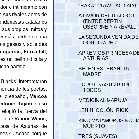
"HAKA" GRAVITACIONAL
dor e intimidante con
a sus rivales antes de
A FAVOR DEL DIÁLOGO
(ENTRE BERTÍN
endentistas catalanes
OSBORNE Y ARÉVAL...
e sus propios mitos y
ser más fuerte que una
LA SEGUNDA VENIDA DE
DON DRAPER
los gestos y actitudes
unqueras
,
Forcadell
,
APREMIOS PRINCESA D
ASTURIAS
s un pelín ridícula y
cho partido.
BELÉN ESTEBAN, TU
MADRE
Blacks” interpretaron
TODO ES ASUNTO DE
iencia de los poetas,
TODOS
e lo español,
Marcos
MEDICINAL MARUJA
ntonio Tajani
quiso
LENIN, COLÓN, RICK
r
elogió la fuerza del
por qué
Rainer Weiss
,
KIKO MATAMOROS NO H
cesa de Asturias de
MUERTO
ciones? ¿Acaso porque
TRES (SUAVES)