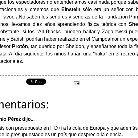
que los espectadores no entenderíamos casi nada porque sa
itacionales y creemos que
Einstein
sólo era un señor con 
 favor. ¿No saben los señores y señoras de la Fundación Pri
anos llevamos diez años aprendiendo física teórica con
She
bstante, si los “All Blacks” pueden bailar y Zagajewski pue
ne y Barish podrían haber realizado en el Campoamor un expe
ofesor
Protón
, tan querido por Sheldon, y enseñarnos toda la f
ta. Al día siguiente, los niños harían una “haka” en el recreo 
tacionales.
mentarios:
nio Pérez
dijo...
ís con presupuesto en I+D+i a la cola de Europa y que además 
e lo presupuestado es un país que desprecia la ciencia.