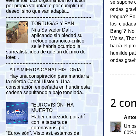
elemental. Los organismos no mutan
se supone 
por propia voluntad o por cumplir un
ondas grav
deseo, sino que van adaptá...
lengua? Por
los ciudad
TORTUGAS Y PAN
Ni a Salvador Dalí ,
Bang”? No o
aplicando sin piedad su
Weiss, Thor
método paranoico-crítico,
hacía el pr
se le habría ocurrido la
surrealista idea de que un décimo de
humilde pata
loter...
ondas gravi
A LA MIERDA CANAL HISTORIA
Hay una conspiración para mandar a
la mierda Canal Historia. Una
conspiración empeñada en hundir esta
cadena sepultándola bajo tonelada...
2 co
"EUROVISIÓN" HA
MUERTO
Haber empezado por ahí
Anto
con la tabarra del
Un pa
coronavirus: por
60% d
“Eurovisón”. Visto así, estamos de