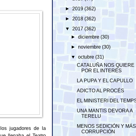
►
2019
(362)
►
2018
(362)
▼
2017
(362)
►
diciembre
(30)
►
noviembre
(30)
▼
octubre
(31)
CATALUÑA NOS QUIERE
POR EL INTERÉS
LA PUPA Y EL CAPULLO
ADICTO AL PROCÉS
EL MINISTERI DEL TEMP
UNA MANTIS DEVORA A
TERELU
MENOS SEDICIÓN Y MÁ
los jugadores de la
CORRUPCIÓN
ue llenaba el Teatro