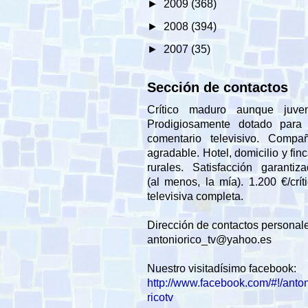
►
2009
(368)
►
2008
(394)
►
2007
(35)
Sección de contactos
Crítico maduro aunque juveni
Prodigiosamente dotado para 
comentario televisivo. Compañ
agradable. Hotel, domicilio y fin
rurales. Satisfacción garantiz
(al menos, la mía). 1.200 €/crít
televisiva completa.
Dirección de contactos personal
antoniorico_tv@yahoo.es
Nuestro visitadísimo facebook:
http://www.facebook.com/#!/anto
ricotv