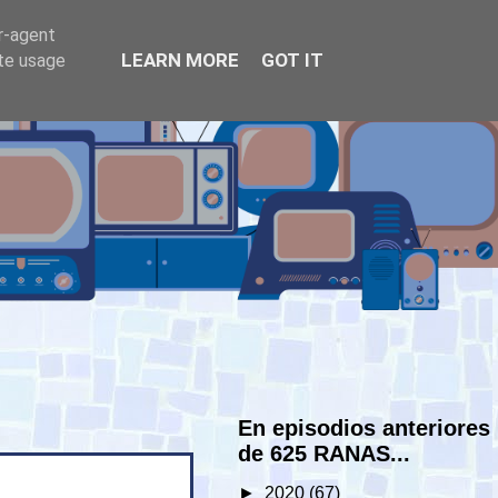
er-agent
LEARN MORE
GOT IT
ate usage
En episodios anteriores
de 625 RANAS...
►
2020
(67)