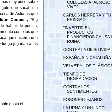
bemos muy poco sobre
COLLEJAS A "AL ROJO
VIVO"
bigote que sacaba la
ncesa de Asturias que
CARLOS HERRERA Y TÚ
ldon Cooper
y “Big
PRINGAO
de hablar de poesía,
"INVERTIR EN
rimento como los que
PRODUCTOS
FINANCIEROS CAUSA 
ísica que encierra una
RUINA"
y luego jugarían a las
CONTRA LA OBJETIVIDA
ESPAÑA, SIN CATALUÑA
VELVET Y LOS CLÁSICO
TIEMPO DE
DEGRADACIÓN
CONTRA LOS
SENTIMIENTOS
FOGONES LEJANOS
sólo gasta el
LA URNA Y UN LINDO