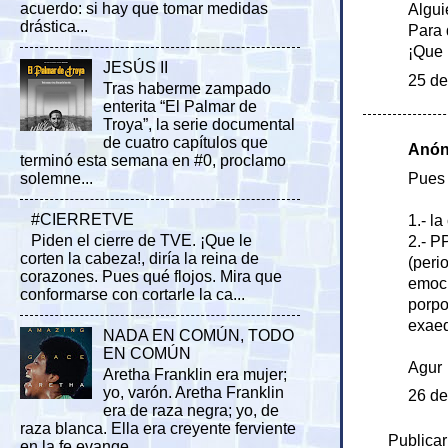
acuerdo: si hay que tomar medidas
Algui
drástica...
Para 
¡Que 
JESÚS II
25 de
Tras haberme zampado
enterita “El Palmar de
Troya”, la serie documental
de cuatro capítulos que
Anóni
terminó esta semana en #0, proclamo
Pues 
solemne...
#CIERRETVE
1.- l
Piden el cierre de TVE. ¡Que le
2.- P
corten la cabeza!, diría la reina de
(peri
corazones. Pues qué flojos. Mira que
emoci
conformarse con cortarle la ca...
porpo
exaeq
NADA EN COMÚN, TODO
EN COMÚN
Agur
Aretha Franklin era mujer;
yo, varón. Aretha Franklin
26 de
era de raza negra; yo, de
raza blanca. Ella era creyente ferviente
Publicar
en la fe evange...