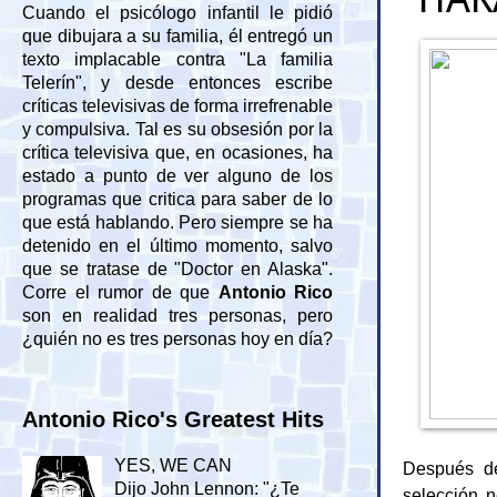
Cuando el psicólogo infantil le pidió
que dibujara a su familia, él entregó un
texto implacable contra "La familia
Telerín", y desde entonces escribe
críticas televisivas de forma irrefrenable
y compulsiva. Tal es su obsesión por la
crítica televisiva que, en ocasiones, ha
estado a punto de ver alguno de los
programas que critica para saber de lo
que está hablando. Pero siempre se ha
detenido en el último momento, salvo
que se tratase de "Doctor en Alaska".
Corre el rumor de que
Antonio Rico
son en realidad tres personas, pero
¿quién no es tres personas hoy en día?
Antonio Rico's Greatest Hits
YES, WE CAN
Después de
Dijo John Lennon: "¿Te
selección n