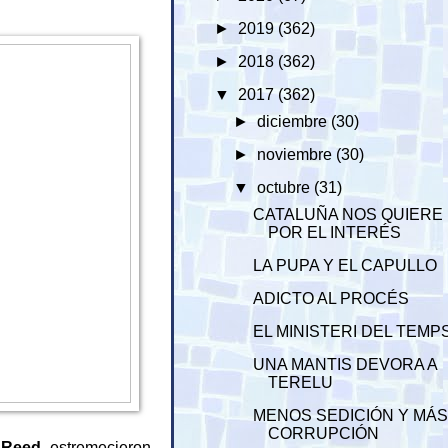
►
2019
(362)
►
2018
(362)
▼
2017
(362)
►
diciembre
(30)
►
noviembre
(30)
▼
octubre
(31)
CATALUÑA NOS QUIERE
POR EL INTERÉS
LA PUPA Y EL CAPULLO
ADICTO AL PROCÉS
EL MINISTERI DEL TEMP
UNA MANTIS DEVORA A
TERELU
MENOS SEDICIÓN Y MÁ
CORRUPCIÓN
 Reed
, estremecieron