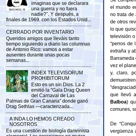
imaginas que se declarara
el mundo en
una guerra y no fuera
no trata de
nadie?". Y después, a
finales de 1969, con los Estados Unid...
de otros re
lo que quiso
CERRADO POR INVENTARIO
televisión 
Queridos amigos que lleváis tanto
“perros de 
tiempo siguiendo a diario las columnas
de Antonio Rico: vamos a estar
extraña y a
ausentes durante unas pocas
Barrameda 
semanas...
vez el plane
y, claro, 
INDEX TELEVISORUM
PROHIBITORUM
demuestren
Esto es un sin Dios. La 2
“desgracia
emitió la “Gala Drag Queen
que llevó 
del Carnaval de Las
Palmas de Gran Canaria” donde ganó
Balboa
) q
Drag Sethlas —caracterizada...
comunes, so
A INDA LO HEMOS CREADO
De “Conqui
NOSOTROS
vergüenza a
Es una cuestión de biología darwinista