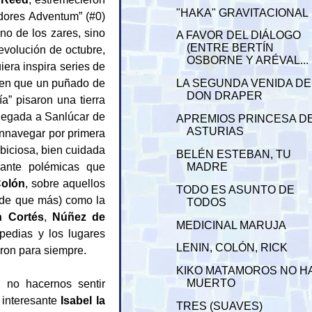
"HAKA" GRAVITACIONAL
adores Adventum” (#0)
no de los zares, sino
A FAVOR DEL DIÁLOGO
(ENTRE BERTÍN
evolución de octubre,
OSBORNE Y ARÉVAL...
iera inspira series de
a en que un puñado de
LA SEGUNDA VENIDA DE
DON DRAPER
a” pisaron una tierra
llegada a Sanlúcar de
APREMIOS PRINCESA D
ASTURIAS
nnavegar por primera
mbiciosa, bien cuidada
BELÉN ESTEBAN, TU
vante polémicas que
MADRE
olón
, sobre aquellos
TODO ES ASUNTO DE
ede que más) como la
TODOS
n Cortés
,
Núñez de
MEDICINAL MARUJA
pedias y los lugares
LENIN, COLÓN, RICK
ron para siempre.
KIKO MATAMOROS NO H
 no hacernos sentir
MUERTO
interesante
Isabel la
TRES (SUAVES)