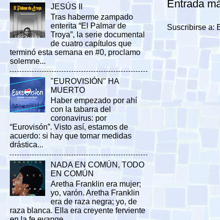
Entrada má
JESÚS II
Tras haberme zampado
enterita “El Palmar de
Suscribirse a:
Troya”, la serie documental
de cuatro capítulos que
terminó esta semana en #0, proclamo
solemne...
"EUROVISIÓN" HA
MUERTO
Haber empezado por ahí
con la tabarra del
coronavirus: por
“Eurovisón”. Visto así, estamos de
acuerdo: si hay que tomar medidas
drástica...
NADA EN COMÚN, TODO
EN COMÚN
Aretha Franklin era mujer;
yo, varón. Aretha Franklin
era de raza negra; yo, de
raza blanca. Ella era creyente ferviente
en la fe evange...