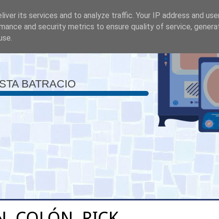
iver its services and to analyze traffic. Your IP address and us
mance and security metrics to ensure quality of service, gener
use.
ISTA BATRACIO
N, COLÓN, RICK