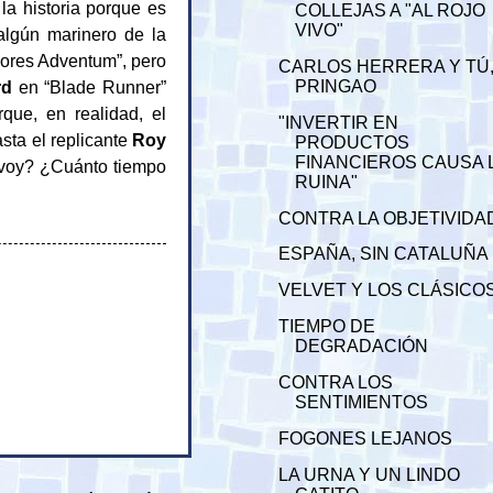
la historia porque es
COLLEJAS A "AL ROJO
VIVO"
 algún marinero de la
dores Adventum”, pero
CARLOS HERRERA Y TÚ
rd
en “Blade Runner”
PRINGAO
rque, en realidad, el
"INVERTIR EN
asta el replicante
Roy
PRODUCTOS
FINANCIEROS CAUSA 
voy? ¿Cuánto tiempo
RUINA"
CONTRA LA OBJETIVIDA
ESPAÑA, SIN CATALUÑA
VELVET Y LOS CLÁSICO
TIEMPO DE
DEGRADACIÓN
CONTRA LOS
SENTIMIENTOS
FOGONES LEJANOS
LA URNA Y UN LINDO