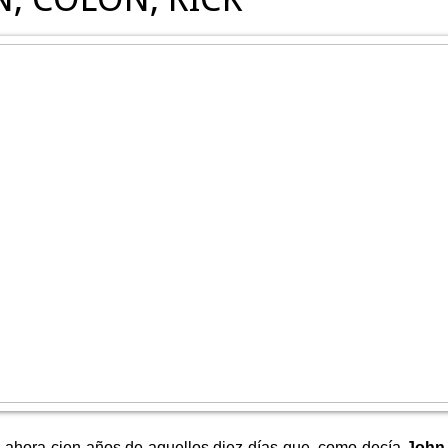
ahora cien años de aquellos diez días que, como decía
John