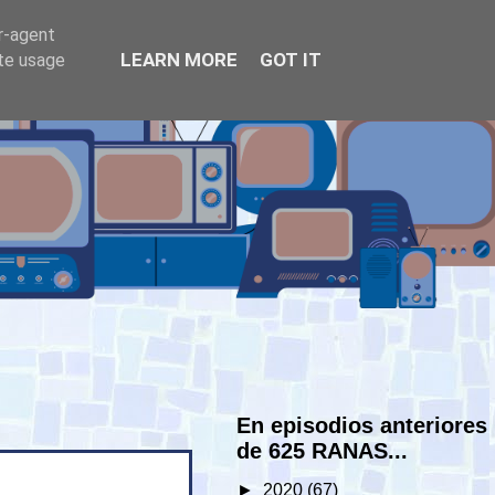
er-agent
LEARN MORE
GOT IT
ate usage
En episodios anteriores
de 625 RANAS...
►
2020
(67)