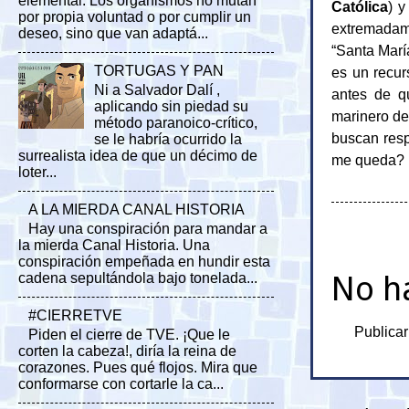
elemental. Los organismos no mutan
Católica
) y
por propia voluntad o por cumplir un
extremadame
deseo, sino que van adaptá...
“Santa Marí
TORTUGAS Y PAN
es un recur
Ni a Salvador Dalí ,
antes de 
aplicando sin piedad su
marinero de
método paranoico-crítico,
buscan res
se le habría ocurrido la
surrealista idea de que un décimo de
me queda?
loter...
A LA MIERDA CANAL HISTORIA
Hay una conspiración para mandar a
la mierda Canal Historia. Una
conspiración empeñada en hundir esta
No h
cadena sepultándola bajo tonelada...
#CIERRETVE
Publicar
Piden el cierre de TVE. ¡Que le
corten la cabeza!, diría la reina de
corazones. Pues qué flojos. Mira que
conformarse con cortarle la ca...