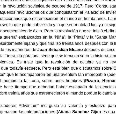
 la revolución soviética de octubre de 1917. Pero “Conquist
 aquellos revolucionarios que conquistaron el Palacio de Invier
volucionarios que estremecieron el mundo en treinta años. La r
 ser, lo que pudo haber sido y lo que en realidad fue, ya ni siqu
o documentales de éxito. Pero la revolución que se inició el dí
la guerra” embarcados en la “Niña”, la “Pinta” y la “Santa Marí
bsurdamente lejana y que finalizó treinta años después con la 
de los marineros de
Juan Sebastián Elcano
después de circu
ta Tierra, da para una serie que se toma en serio la historia, a
polémica. Es triste que la revolución de octubre ya no le
 que todavía escuece. Pero está bien que discutamos sobre
C
dos” que le acompañaron en una aventura tan improbable (pu
al hombre a la Luna, sobre unos hombres (
Pizarro
,
Herná
ue hace tiempo que deberían haber escapado de las enciclo
bre treinta años que estremecieron el mundo porque lo cambia
stadores Adventum” me gusta su valentía y esfuerzo para
jena con las interpretaciones (
Aitana Sánchez Gijón
es una 