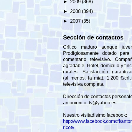
►
2009
(368)
►
2008
(394)
►
2007
(35)
Sección de contactos
Crítico maduro aunque juveni
Prodigiosamente dotado para 
comentario televisivo. Compañ
agradable. Hotel, domicilio y fin
rurales. Satisfacción garantiz
(al menos, la mía). 1.200 €/crít
televisiva completa.
Dirección de contactos personal
antoniorico_tv@yahoo.es
Nuestro visitadísimo facebook:
http://www.facebook.com/#!/anto
ricotv