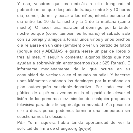
Y eso, vosotros que os dedicáis a ello. Imaginad al
pobrecito mirón que después de trabajar entre 8 y 10 horas
día, comer, dormir y besar a los niños, intenta ponerse al
día entre las 10 de la noche y la 1 de la mañana (como
mucho). O hacer una maratón el domingo por la tarde-
noche porque (como también es humano) el sábado sale
con su pareja y amigos a tomar unos vinos y unos pinchos
o a relajarse en un cine (también) o ver un partido de fútbol
(porqué no) y ADEMÁS le gusta leerse un par de libros o
tres al mes. Y seguir y comentar algunos blogs que nos
ayudan a sobrevivir sin entontecernos (p.e.: 625 Ranas). E
informarse medianamente de lo que ocurre en su
comunidad de vecinos o en el mundo mundial. Y hacerse
unos kilómetros andando los domingos por la mañana en
plan autoengaño saludable-deportivo. Por todo eso el
público de a pié nos vemos en la obligación de elevar el
listón de los primeros diez minutos de cualquier propuesta
televisiva para decidir seguir alguna novedad. Y a pesar de
ello a duras penas podemos terminar una temporada sin
cuestionarnos la elección.
Pd.- Yo ni siquiera había tenido oportunidad de ver la
solicitud de firma de change.org (jejeje)