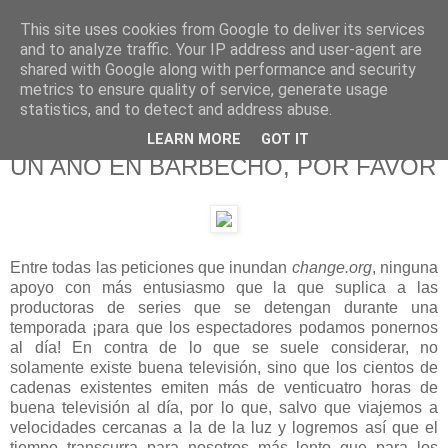
This site uses cookies from Google to deliver its services
625 RANAS
and to analyze traffic. Your IP address and user-agent are
shared with Google along with performance and security
metrics to ensure quality of service, generate usage
LA TELEVISIÓN DESDE EL PUNTO DE VISTA BATRACIO
statistics, and to detect and address abuse.
LEARN MORE
GOT IT
3/7/17
UN AÑO EN BARBECHO, POR FAVOR
Entre todas las peticiones que inundan
change.org
, ninguna
apoyo con más entusiasmo que la que suplica a las
productoras de series que se detengan durante una
temporada ¡para que los espectadores podamos ponernos
al día! En contra de lo que se suele considerar, no
solamente existe buena televisión, sino que los cientos de
cadenas existentes emiten más de venticuatro horas de
buena televisión al día, por lo que, salvo que viajemos a
velocidades cercanas a la de la luz y logremos así que el
tiempo transcurra para nosotros más lento que para los