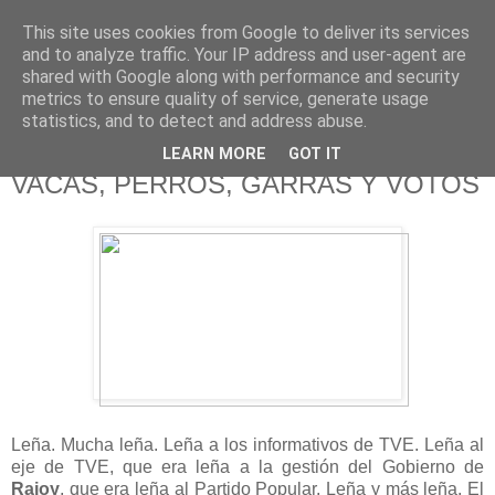
This site uses cookies from Google to deliver its services
625 RANAS
and to analyze traffic. Your IP address and user-agent are
shared with Google along with performance and security
metrics to ensure quality of service, generate usage
LA TELEVISIÓN DESDE EL PUNTO DE VISTA BATRACIO
statistics, and to detect and address abuse.
LEARN MORE
GOT IT
9/2/19
VACAS, PERROS, GARRAS Y VOTOS
Leña. Mucha leña. Leña a los informativos de TVE. Leña al
eje de TVE, que era leña a la gestión del Gobierno de
Rajoy
, que era leña al Partido Popular. Leña y más leña. El