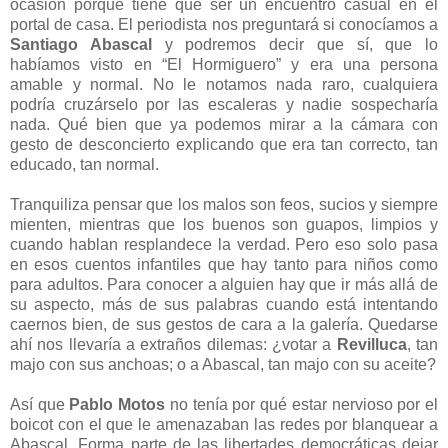
ocasión porque tiene que ser un encuentro casual en el
portal de casa. El periodista nos preguntará si conocíamos a
Santiago Abascal
y podremos decir que sí, que lo
habíamos visto en “El Hormiguero” y era una persona
amable y normal. No le notamos nada raro, cualquiera
podría cruzárselo por las escaleras y nadie sospecharía
nada. Qué bien que ya podemos mirar a la cámara con
gesto de desconcierto explicando que era tan correcto, tan
educado, tan normal.
Tranquiliza pensar que los malos son feos, sucios y siempre
mienten, mientras que los buenos son guapos, limpios y
cuando hablan resplandece la verdad. Pero eso solo pasa
en esos cuentos infantiles que hay tanto para niños como
para adultos. Para conocer a alguien hay que ir más allá de
su aspecto, más de sus palabras cuando está intentando
caernos bien, de sus gestos de cara a la galería. Quedarse
ahí nos llevaría a extraños dilemas: ¿votar a
Revilluca
, tan
majo con sus anchoas; o a Abascal, tan majo con su aceite?
Así que
Pablo Motos
no tenía por qué estar nervioso por el
boicot con el que le amenazaban las redes por blanquear a
Abascal. Forma parte de las libertades democráticas dejar