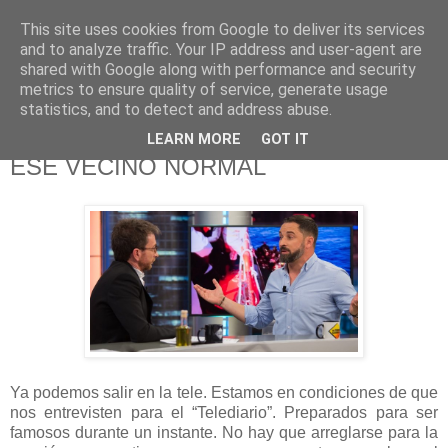
This site uses cookies from Google to deliver its services
625 RANAS
and to analyze traffic. Your IP address and user-agent are
shared with Google along with performance and security
metrics to ensure quality of service, generate usage
LA TELEVISIÓN DESDE EL PUNTO DE VISTA BATRACIO
statistics, and to detect and address abuse.
LEARN MORE
GOT IT
13/10/19
ESE VECINO NORMAL
Ya podemos salir en la tele. Estamos en condiciones de que
nos entrevisten para el “Telediario”. Preparados para ser
famosos durante un instante. No hay que arreglarse para la