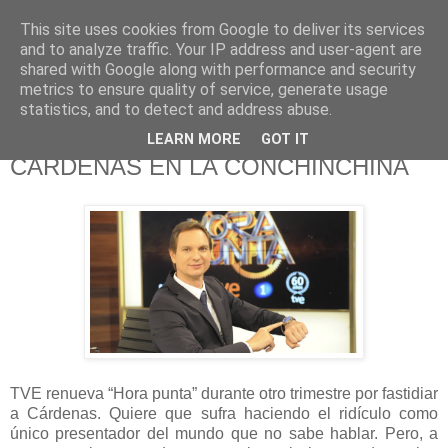
This site uses cookies from Google to deliver its services
625 RANAS
and to analyze traffic. Your IP address and user-agent are
shared with Google along with performance and security
metrics to ensure quality of service, generate usage
LA TELEVISIÓN DESDE EL PUNTO DE VISTA BATRACIO
statistics, and to detect and address abuse.
LEARN MORE
GOT IT
3/12/17
CÁRDENAS EN LA CONCHINCHINA
TVE renueva “Hora punta” durante otro trimestre por fastidiar
a Cárdenas. Quiere que sufra haciendo el ridículo como
único presentador del mundo que no sabe hablar. Pero, a