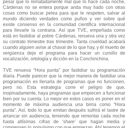
pesar que lo rematadamente mal que lo hace cada noche,
Cárdenas no se entera porque anda muy liado con otras
cosas como buscar pelea para que le respeten, salvar al
mundo diciendo verdades como puños y ver sobre qué
existe consenso en la comunidad científica internacional
para llevarle la contraria. Así que TVE, empeñada como
está en fastidiar al pobre Cárdenas, renueva una y otra vez
su contrato trimestre tras trimestre. Tanta crueldad acabará
cuando alguien avise al chaval de lo que hay, y él muerto de
vergüenza deje el programa para hacer un cursillo de
vocalización, ortología y dicción en la Conchinchina.
TVE renueva “Hora punta” por fastidiar su programación
diaria. Puede parecer que la mejor manera de fastidiar una
programación es llenarla de programas que no funcionen,
pero no. Esta estrategia corre el peligro de que,
inopinadamente, haya programas que empiecen a funcionar
bien por su cuenta. Lo mejor en estos casos es poner en el
momento de máxima audiencia una birria como “Hora
punta”. Así, todo lo que emitan después sufrirá el lastre de
arrancar sin audiencia, teniendo que remontar cada noche
hasta altísimas cifras de
‘share’
que hagan media y
compensen lo poquísimo con que empiezan. Ahí tenemos el