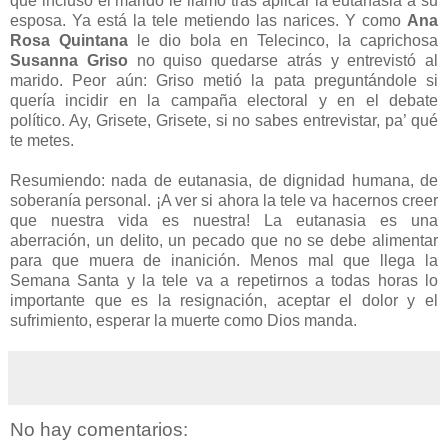
que incluso el marido le llamó tras aplicar la eutanasia a su
esposa. Ya está la tele metiendo las narices. Y como
Ana
Rosa Quintana
le dio bola en Telecinco, la caprichosa
Susanna Griso
no quiso quedarse atrás y entrevistó al
marido. Peor aún: Griso metió la pata preguntándole si
quería incidir en la campaña electoral y en el debate
político. Ay, Grisete, Grisete, si no sabes entrevistar, pa’ qué
te metes.
Resumiendo: nada de eutanasia, de dignidad humana, de
soberanía personal. ¡A ver si ahora la tele va hacernos creer
que nuestra vida es nuestra! La eutanasia es una
aberración, un delito, un pecado que no se debe alimentar
para que muera de inanición. Menos mal que llega la
Semana Santa y la tele va a repetirnos a todas horas lo
importante que es la resignación, aceptar el dolor y el
sufrimiento, esperar la muerte como Dios manda.
No hay comentarios: