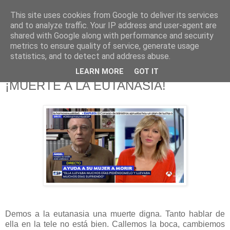
This site uses cookies from Google to deliver its services
625 RANAS
and to analyze traffic. Your IP address and user-agent are
shared with Google along with performance and security
metrics to ensure quality of service, generate usage
LA TELEVISIÓN DESDE EL PUNTO DE VISTA BATRACIO
statistics, and to detect and address abuse.
LEARN MORE
GOT IT
7/4/19
¡MUERTE A LA EUTANASIA!
Demos a la eutanasia una muerte digna. Tanto hablar de
ella en la tele no está bien. Callemos la boca, cambiemos