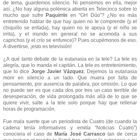
de tema, guardemos silencio. Ni pensemos en ella, mejor
así. ¿No hay alguna polémica abierta en Telecinco sobre lo
mucho que sufre
Paquirrín
en “GH Dúo”? ¿No es más
entretenido hablar de que hay quien no le comprende (y el
chiquillo se enfada), hay quien no le apoya (y el niño se
irrita), y el mundo en general no se acomoda a sus
caprichos (y el crío se enfurece)? Pues ocupémonos de eso.
A divertirse, ¡esto es televisión!
¿A qué tanto debate de la eutanasia en la tele? La tele es
alegría, que lo manda el capitán. La tele es entretenimiento,
que lo dice
Jorge Javier Vázquez
. Dejemos la eutanasia
morir en silencio a un lado. Que muera por falta de
pensamiento, por ausencia de palabra, por omisión. Lo que
no puede ser es que cada dos por tres un caso terrible de
desesperación, de vida prolongada más allá de lo que se
quiere vivir, salte a la tele solo porque hay que rellenar
horas de programación.
Fue mala suerte que un periodista de Cuatro (de cuando la
cadena tenía informativos y emitía “Noticias Cuatro”)
conociera el caso de
María José Carrasco
tan de cerca