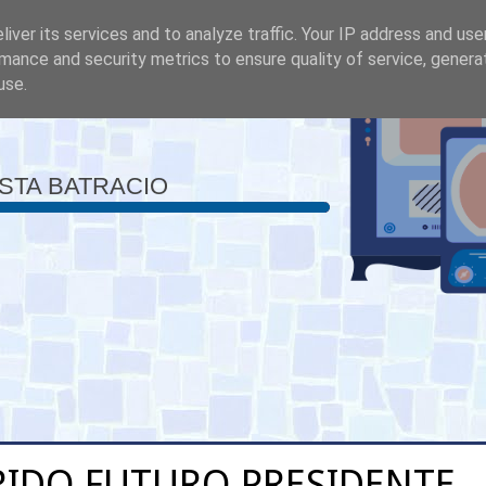
iver its services and to analyze traffic. Your IP address and us
mance and security metrics to ensure quality of service, gener
use.
ISTA BATRACIO
IDO FUTURO PRESIDENTE