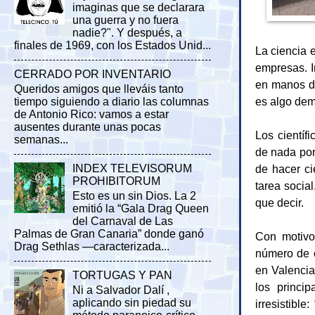
imaginas que se declarara
una guerra y no fuera
nadie?". Y después, a
finales de 1969, con los Estados Unid...
La ciencia 
empresas. I
CERRADO POR INVENTARIO
en manos de
Queridos amigos que lleváis tanto
es algo dem
tiempo siguiendo a diario las columnas
de Antonio Rico: vamos a estar
ausentes durante unas pocas
Los científ
semanas...
de nada por
de hacer ci
INDEX TELEVISORUM
PROHIBITORUM
tarea socia
Esto es un sin Dios. La 2
que decir.
emitió la “Gala Drag Queen
del Carnaval de Las
Palmas de Gran Canaria” donde ganó
Con motivo
Drag Sethlas —caracterizada...
número de c
en Valencia
TORTUGAS Y PAN
los princi
Ni a Salvador Dalí ,
aplicando sin piedad su
irresistibl