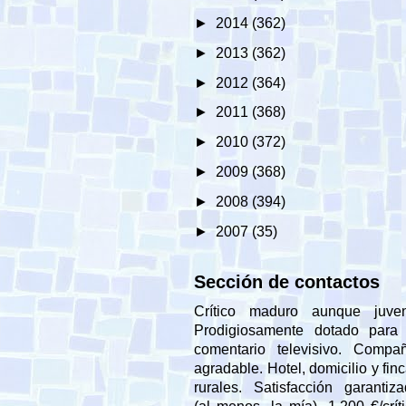
►
2014
(362)
►
2013
(362)
►
2012
(364)
►
2011
(368)
►
2010
(372)
►
2009
(368)
►
2008
(394)
►
2007
(35)
Sección de contactos
Crítico maduro aunque juveni
Prodigiosamente dotado para 
comentario televisivo. Compañ
agradable. Hotel, domicilio y fin
rurales. Satisfacción garantiz