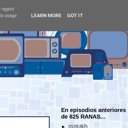
er-agent
LEARN MORE
GOT IT
ate usage
En episodios anteriores
de 625 RANAS...
►
2020
(67)