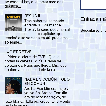
acuerdo: si hay que tomar medidas
drástica...
JESÚS II
Entrada má
Tras haberme zampado
enterita “El Palmar de
Troya”, la serie documental
Suscribirse a:
de cuatro capítulos que
terminó esta semana en #0, proclamo
solemne...
#CIERRETVE
Piden el cierre de TVE. ¡Que le
corten la cabeza!, diría la reina de
corazones. Pues qué flojos. Mira que
conformarse con cortarle la ca...
NADA EN COMÚN, TODO
EN COMÚN
Aretha Franklin era mujer;
yo, varón. Aretha Franklin
era de raza negra; yo, de
raza blanca. Ella era creyente ferviente
en la fe evange...