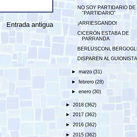
NO SOY PARTIDARIO DE
"PARTIDARIO"
¡ARRIESGANDO!
Entrada antigua
CICERÓN ESTABA DE
PARRANDA
BERLUSCONI, BERGOGL
DISPAREN AL GUIONIST
►
marzo
(31)
►
febrero
(28)
►
enero
(30)
►
2018
(362)
►
2017
(362)
►
2016
(362)
►
2015
(362)