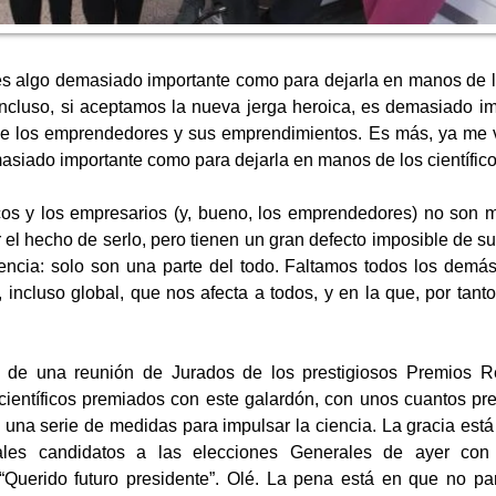
es algo demasiado importante como para dejarla en manos de 
ncluso, si aceptamos la nueva jerga heroica, es demasiado im
 los emprendedores y sus emprendimientos. Es más, ya me vin
asiado importante como para dejarla en manos de los científico
icos y los empresarios (y, bueno, los emprendedores) no son
 el hecho de serlo, pero tienen un gran defecto imposible de su
encia: solo son una parte del todo. Faltamos todos los demás
l, incluso global, que nos afecta a todos, y en la que, por tan
 de una reunión de Jurados de los prestigiosos Premios R
ientíficos premiados con este galardón, con unos cuantos pr
 una serie de medidas para impulsar la ciencia. La gracia está
pales candidatos a las elecciones Generales de ayer co
e: “Querido futuro presidente”. Olé. La pena está en que no 