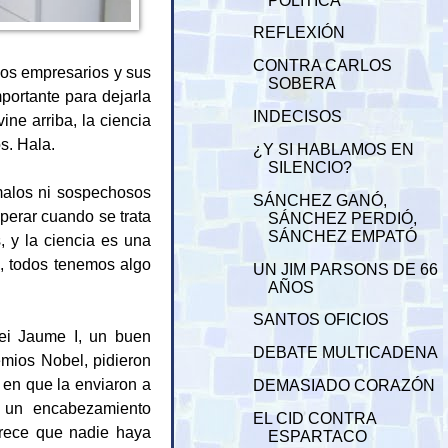
POLÍTICA
REFLEXIÓN
CONTRA CARLOS
los empresarios y sus
SOBERA
portante para dejarla
INDECISOS
e arriba, la ciencia
s. Hala.
¿Y SI HABLAMOS EN
SILENCIO?
 malos ni sospechosos
SÁNCHEZ GANÓ,
perar cuando se trata
SÁNCHEZ PERDIÓ,
SÁNCHEZ EMPATÓ
, y la ciencia es una
to, todos tenemos algo
UN JIM PARSONS DE 66
AÑOS
SANTOS OFICIOS
ei Jaume I, un buen
DEBATE MULTICADENA
emios Nobel, pidieron
 en que la enviaron a
DEMASIADO CORAZÓN
n un encabezamiento
EL CID CONTRA
parece que nadie haya
ESPARTACO