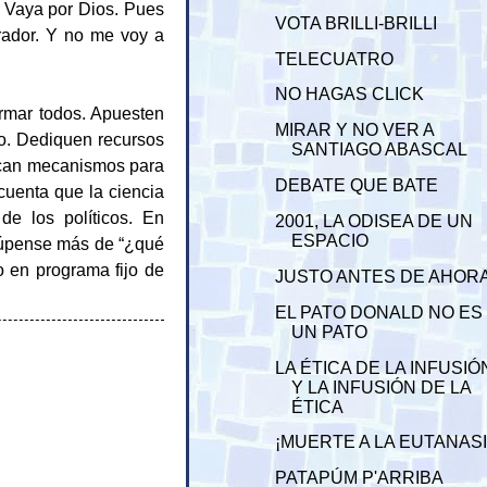
r. Vaya por Dios. Pues
VOTA BRILLI-BRILLI
rador. Y no me voy a
TELECUATRO
NO HAGAS CLICK
irmar todos. Apuesten
MIRAR Y NO VER A
to. Dediquen recursos
SANTIAGO ABASCAL
zcan mecanismos para
DEBATE QUE BATE
 cuenta que la ciencia
e los políticos. En
2001, LA ODISEA DE UN
ESPACIO
 ocúpense más de “¿qué
lo en programa fijo de
JUSTO ANTES DE AHOR
EL PATO DONALD NO ES
UN PATO
LA ÉTICA DE LA INFUSIÓ
Y LA INFUSIÓN DE LA
ÉTICA
¡MUERTE A LA EUTANASI
PATAPÚM P'ARRIBA