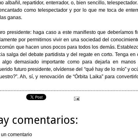
 albañil, repartidor, enterrador, o, bien sencillo, telespectado
 encantado como telespectador y por lo que me toca de enter
las ganas.
uro presidente: haga caso a este manifiesto que deberíamos f
amente por permitirnos vivir en una sociedad del conocimien
a común que hacen unos pocos para todos los demás. Estable
cia salga del debate partidista y del regate en corto. Tenga en
 algo demasiado importante como para dejarla en manos d
 querido futuro presidente, olvídense del “qué hay de lo mío” y
uestro?”. Ah, sí, y renovación de “Órbita Laika” para convertir
ay comentarios:
 un comentario