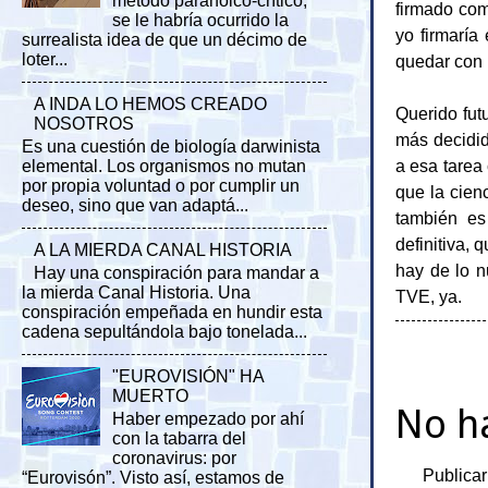
método paranoico-crítico,
firmado como
se le habría ocurrido la
yo firmaría
surrealista idea de que un décimo de
loter...
quedar con 
A INDA LO HEMOS CREADO
Querido fut
NOSOTROS
más decidid
Es una cuestión de biología darwinista
a esa tare
elemental. Los organismos no mutan
por propia voluntad o por cumplir un
que la cien
deseo, sino que van adaptá...
también es
definitiva,
A LA MIERDA CANAL HISTORIA
hay de lo n
Hay una conspiración para mandar a
la mierda Canal Historia. Una
TVE, ya.
conspiración empeñada en hundir esta
cadena sepultándola bajo tonelada...
"EUROVISIÓN" HA
MUERTO
No h
Haber empezado por ahí
con la tabarra del
coronavirus: por
Publicar
“Eurovisón”. Visto así, estamos de