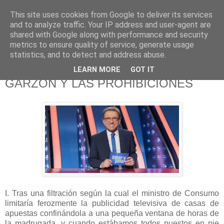
This site uses cookies from Google to deliver its services
625 RANAS
and to analyze traffic. Your IP address and user-agent are
shared with Google along with performance and security
metrics to ensure quality of service, generate usage
LA TELEVISIÓN DESDE EL PUNTO DE VISTA BATRACIO
statistics, and to detect and address abuse.
LEARN MORE
GOT IT
25/2/20
GARZÓN Y LAS PROHIBICIONES
I. Tras una filtración según la cual el ministro de Consumo
limitaría ferozmente la publicidad televisiva de casas de
apuestas confinándola a una pequeña ventana de horas de
la madrugada, y cuando estábamos todos puestos en pie