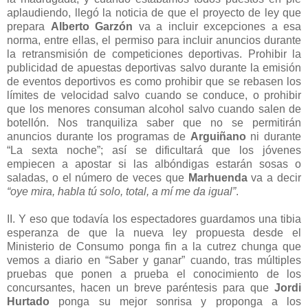
aplaudiendo, llegó la noticia de que el proyecto de ley que
prepara
Alberto Garzón
va a incluir excepciones a esa
norma, entre ellas, el permiso para incluir anuncios durante
la retransmisión de competiciones deportivas. Prohibir la
publicidad de apuestas deportivas salvo durante la emisión
de eventos deportivos es como prohibir que se rebasen los
límites de velocidad salvo cuando se conduce, o prohibir
que los menores consuman alcohol salvo cuando salen de
botellón. Nos tranquiliza saber que no se permitirán
anuncios durante los programas de
Arguiñano
ni durante
“La sexta noche”; así se dificultará que los jóvenes
empiecen a apostar si las albóndigas estarán sosas o
saladas, o el número de veces que
Marhuenda
va a decir
“oye mira, habla tú solo, total, a mí me da igual”
.
II. Y eso que todavía los espectadores guardamos una tibia
esperanza de que la nueva ley propuesta desde el
Ministerio de Consumo ponga fin a la cutrez chunga que
vemos a diario en “Saber y ganar” cuando, tras múltiples
pruebas que ponen a prueba el conocimiento de los
concursantes, hacen un breve paréntesis para que
Jordi
Hurtado
ponga su mejor sonrisa y proponga a los