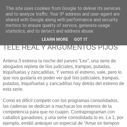
This site uses cookies from Google to deliver its services
625 RANAS
and to analyze traffic. Your IP address and user-agent are
shared with Google along with performance and security
metrics to ensure quality of service, generate usage
LA TELEVISIÓN DESDE EL PUNTO DE VISTA BATRACIO
statistics, and to detect and address abuse.
LEARN MORE
GOT IT
7/6/08
TELE REAL Y ARGUMENTOS PIJOS
Antena 3 estrena la noche del jueves “Lex”, una serie de
abogados repleta de líos judiciales, trampas, putadas,
triquiñuelas y zancadillas. Y vemos el estreno, vale, pero lo
que nos gustaría es poder ver qué líos judiciales, trampas,
putadas, triquiñuelas y zancadillas hay detrás del estreno de
esta serie.
Como es difícil competir con los programas consolidados,
las cadenas se dedican a machacar los estrenos de la
competencia para que no cuajen. Contraprograman con
caballos ganadores, y una serie consolidada lo es. La 1, por
ejemplo, emitió anteayer un especial de “Amar en tiempos