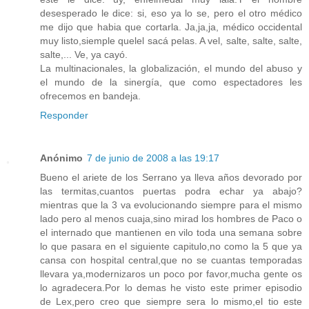
desesperado le dice: si, eso ya lo se, pero el otro médico
me dijo que habia que cortarla. Ja,ja,ja, médico occidental
muy listo,siemple quelel sacá pelas. A vel, salte, salte, salte,
salte,... Ve, ya cayó.
La multinacionales, la globalización, el mundo del abuso y
el mundo de la sinergía, que como espectadores les
ofrecemos en bandeja.
Responder
Anónimo
7 de junio de 2008 a las 19:17
Bueno el ariete de los Serrano ya lleva años devorado por
las termitas,cuantos puertas podra echar ya abajo?
mientras que la 3 va evolucionando siempre para el mismo
lado pero al menos cuaja,sino mirad los hombres de Paco o
el internado que mantienen en vilo toda una semana sobre
lo que pasara en el siguiente capitulo,no como la 5 que ya
cansa con hospital central,que no se cuantas temporadas
llevara ya,modernizaros un poco por favor,mucha gente os
lo agradecera.Por lo demas he visto este primer episodio
de Lex,pero creo que siempre sera lo mismo,el tio este