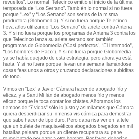
revueltos”. Lo normal. Telecinco emitió el inicio de la última
temporada de “Los Serrano”. También lo normal si no fuera
porque “Lex” y “Los Serrano” son series de la misma
productora (Globomedia). Y si no fuera porque Telecinco
lleva años utilizando “Los Serrano” de ariete contra Antena
3. Y si no fuera porque los programas de Antena 3 contra los
que Telecinco lanza su ariete serrano son también
programas de Globomedia (“Casi perfectos”, “El internado”,
“Los hombres de Paco”). Y si no fuera porque Globomedia
ya se había quejado de esta estrategia, pero ahora ya está
harta. Y si no fuera porque llevan una semana llamándose
cosas feas unos a otros y cruzando declaraciones subiditas
de tono.
Vimos en “Lex” a Javier Cámara hacer de abogado frío y
eficaz, y a Santi Millán de abogado menos frío y menos
eficaz porque le toca contar los chistes. Añoramos los
tiempos de “7 vidas” sólo lo justo y asimilamos que Cámara
quiera desperdiciar su inmensa vis cómica para demostrar
que sabe hacer de tipo duro. Pero daba risa ver en la tele
que un bufete de maquiavélicos abogados bregados en mil
batallas peleara porque un cliente recuperara su pene
reimplantado por error a otro hombre. Por favor, deberían