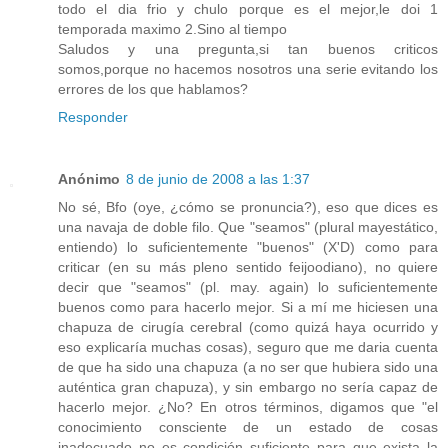
todo el dia frio y chulo porque es el mejor,le doi 1
temporada maximo 2.Sino al tiempo
Saludos y una pregunta,si tan buenos criticos
somos,porque no hacemos nosotros una serie evitando los
errores de los que hablamos?
Responder
Anónimo
8 de junio de 2008 a las 1:37
No sé, Bfo (oye, ¿cómo se pronuncia?), eso que dices es
una navaja de doble filo. Que "seamos" (plural mayestático,
entiendo) lo suficientemente "buenos" (X'D) como para
criticar (en su más pleno sentido feijoodiano), no quiere
decir que "seamos" (pl. may. again) lo suficientemente
buenos como para hacerlo mejor. Si a mí me hiciesen una
chapuza de cirugía cerebral (como quizá haya ocurrido y
eso explicaría muchas cosas), seguro que me daria cuenta
de que ha sido una chapuza (a no ser que hubiera sido una
auténtica gran chapuza), y sin embargo no sería capaz de
hacerlo mejor. ¿No? En otros términos, digamos que "el
conocimiento consciente de un estado de cosas
inadecuado no es condición suficiente para que exista la