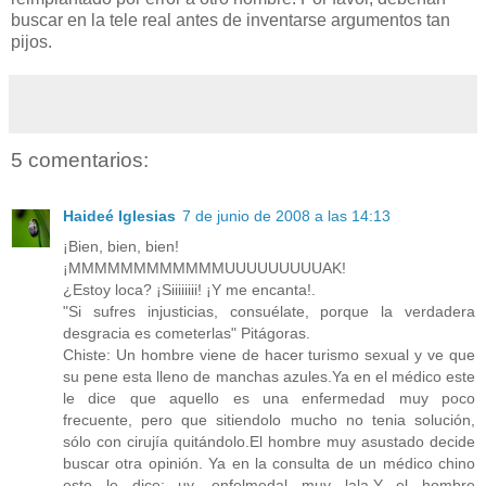
buscar en la tele real antes de inventarse argumentos tan
pijos.
5 comentarios:
Haideé Iglesias
7 de junio de 2008 a las 14:13
¡Bien, bien, bien!
¡MMMMMMMMMMMMUUUUUUUUUAK!
¿Estoy loca? ¡Siiiiiiii! ¡Y me encanta!.
"Si sufres injusticias, consuélate, porque la verdadera
desgracia es cometerlas" Pitágoras.
Chiste: Un hombre viene de hacer turismo sexual y ve que
su pene esta lleno de manchas azules.Ya en el médico este
le dice que aquello es una enfermedad muy poco
frecuente, pero que sitiendolo mucho no tenia solución,
sólo con cirujía quitándolo.El hombre muy asustado decide
buscar otra opinión. Ya en la consulta de un médico chino
este le dice: uy, enfelmedal muy lala.Y el hombre