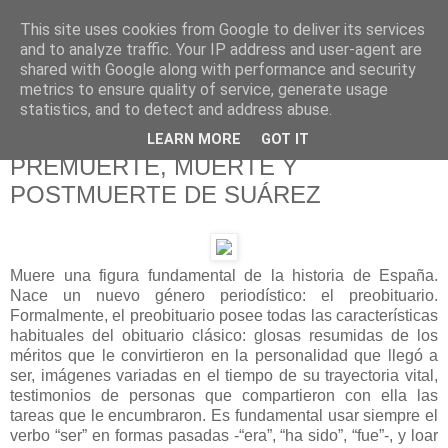
This site uses cookies from Google to deliver its services
625 RANAS
and to analyze traffic. Your IP address and user-agent are
shared with Google along with performance and security
metrics to ensure quality of service, generate usage
LA TELEVISIÓN DESDE EL PUNTO DE VISTA BATRACIO
statistics, and to detect and address abuse.
LEARN MORE
GOT IT
23/3/14
PREMUERTE, MUERTE Y
POSTMUERTE DE SUÁREZ
Muere una figura fundamental de la historia de España.
Nace un nuevo género periodístico: el preobituario.
Formalmente, el preobituario posee todas las características
habituales del obituario clásico: glosas resumidas de los
méritos que le convirtieron en la personalidad que llegó a
ser, imágenes variadas en el tiempo de su trayectoria vital,
testimonios de personas que compartieron con ella las
tareas que le encumbraron. Es fundamental usar siempre el
verbo “ser” en formas pasadas -“era”, “ha sido”, “fue”-, y loar