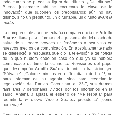
todo cuanto se pueda la figura del difunto. ¿Del difunto?
Bueno, justamente ahí se encuentra la clave de la
innovación que suponen los preobituarios: aún no hay
difunto, sino un predifunto, un difuntable, un difunto
avant la
morte
.
La comprensible aunque extraña comparecencia de
Adolfo
Suárez Illana
para informar del agravamiento del estado de
salud de su padre provocó un fenómeno nunca visto en
nuestros medios de comunicación. En absolutamente nada
se diferenció la respuesta que dio la televisión a tal noticia
de la que hubiera dado en caso de que ya se hubiera
comunicado su triste fallecimiento. Revisiones del papel
que desempeñó
Adolfo Suárez
durante la transición ¡en
“Sálvame”! ¡Catorce minutos en el Telediario de La 1!, no
para informar de su agonía, sino para recordar la
legalización del Partido Comunista, el 23-F, sus dramas
familiares y personales vividos por los infortunios en la
salud. Antena 3 aplaza el estreno de “Me resbala” para
reemitir la
tv movie
“Adolfo Suárez, presidente” ¡como
homenaje!.
Temerosos de reaccionar ante la muerte de Suárez un