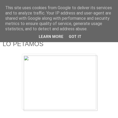
This site uses cookies from Google to deliver its services
625 RANAS
and to analyze traffic. Your IP address and user-agent are
shared with Google along with performance and security
metrics to ensure quality of service, generate usage
LA TELEVISIÓN DESDE EL PUNTO DE VISTA BATRACIO
statistics, and to detect and address abuse.
LEARN MORE
GOT IT
31/3/14
LO PETAMOS