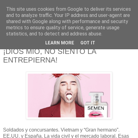
This site uses cookies from Google to deliver its services
625 RANAS
and to analyze traffic. Your IP address and user-agent are
shared with Google along with performance and security
metrics to ensure quality of service, generate usage
LA TELEVISIÓN DESDE EL PUNTO DE VISTA BATRACIO
statistics, and to detect and address abuse.
LEARN MORE
GOT IT
19/9/17
¡DIOS MÍO, NO SIENTO LA
ENTREPIERNA!
Soldados y concursantes. Vietnam y “Gran hermano”.
EE.UU. y España. La vida civil y el mercado laboral. Esas