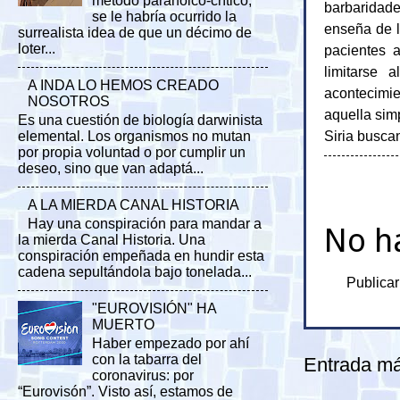
método paranoico-crítico,
barbaridade
se le habría ocurrido la
enseña de l
surrealista idea de que un décimo de
loter...
pacientes a
limitarse 
A INDA LO HEMOS CREADO
acontecimie
NOSOTROS
aquella sim
Es una cuestión de biología darwinista
Siria busca
elemental. Los organismos no mutan
por propia voluntad o por cumplir un
deseo, sino que van adaptá...
A LA MIERDA CANAL HISTORIA
Hay una conspiración para mandar a
No h
la mierda Canal Historia. Una
conspiración empeñada en hundir esta
cadena sepultándola bajo tonelada...
Publicar
"EUROVISIÓN" HA
MUERTO
Haber empezado por ahí
con la tabarra del
Entrada má
coronavirus: por
“Eurovisón”. Visto así, estamos de