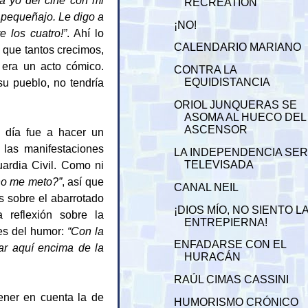
RECREATION"
 pequeñajo. Le digo a
¡NO!
 los cuatro!”
. Ahí lo
CALENDARIO MARIANO
 que tantos crecimos,
 era un acto cómico.
CONTRA LA
su pueblo, no tendría
EQUIDISTANCIA
ORIOL JUNQUERAS SE
ASOMA AL HUECO DEL
ASCENSOR
o día fue a hacer un
e las manifestaciones
LA INDEPENDENCIA SE
ardia Civil. Como ni
TELEVISADA
no me meto?”
, así que
CANAL NEIL
s sobre el abarrotado
¡DIOS MÍO, NO SIENTO L
 reflexión sobre la
ENTREPIERNA!
tes del humor:
“Con la
ENFADARSE CON EL
ar aquí encima de la
HURACÁN
RAÚL CIMAS CASSINI
tener en cuenta la de
HUMORISMO CRÓNICO