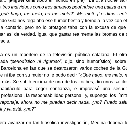
a tres individuos como tres armarios pegándole una paliza a un
¿qué hago, me meto, no me meto?’. Me metí. ¡Le dimos entre
ndo Gila nos regalaba ese humor bestia y tierno a la vez con el
 a contarlo, pero no lo protagonizaba con la excusa de que
ar así de verdad, igual que gastar realmente las bromas de 
racia.
na
es un reportero de la televisión pública catalana. El otr
(nada
“periodístico ni riguroso”
, dijo, sino humorístico), sobr
Barcelona en las que se destrozaron varios coches de la Gu
ne ni iba con su mujer no le pudo decir
“¿Qué hago, me meto, 
n más. Se subió encima de uno de los coches, dio unos saltito
habitáculo para coger confianza, e improvisó una sesuda
 profesional, la responsabilidad personal, y, supongo, los lími
 reportaje, ahora no me pueden decir nada, ¿no? Puedo salt
l y ya está, ¿no?”
.
iera avanzar en tan filosófica investigación, Medina debería 