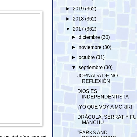
►
2019
(362)
►
2018
(362)
▼
2017
(362)
►
diciembre
(30)
►
noviembre
(30)
►
octubre
(31)
▼
septiembre
(30)
JORNADA DE NO
REFLEXIÓN
DIOS ES
INDEPENDENTISTA
¡YO QUÉ VOY A MORIR!
DRÁCULA, SERRAT Y FU
MANCHÚ
"PARKS AND
ía yo del cine con mi