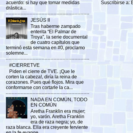
Suscribirse a:
acuerdo: si hay que tomar medidas
drástica...
JESÚS II
Tras haberme zampado
enterita “El Palmar de
Troya”, la serie documental
de cuatro capítulos que
terminó esta semana en #0, proclamo
solemne...
#CIERRETVE
Piden el cierre de TVE. ¡Que le
corten la cabeza!, diría la reina de
corazones. Pues qué flojos. Mira que
conformarse con cortarle la ca...
NADA EN COMÚN, TODO
EN COMÚN
Aretha Franklin era mujer;
yo, varón. Aretha Franklin
era de raza negra; yo, de
raza blanca. Ella era creyente ferviente
en la fe evange...