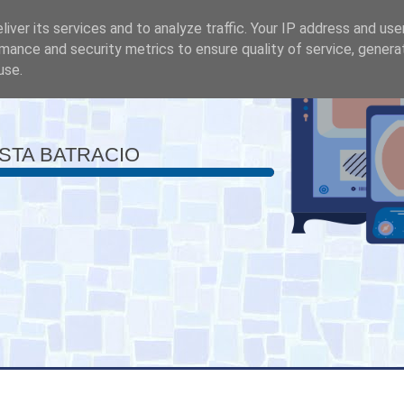
iver its services and to analyze traffic. Your IP address and us
mance and security metrics to ensure quality of service, gener
use.
ISTA BATRACIO