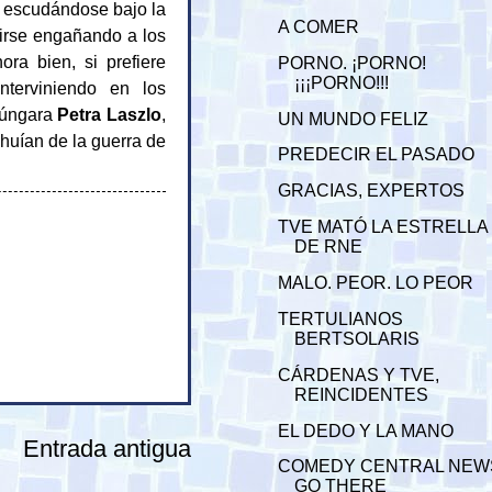
a escudándose bajo la
A COMER
tirse engañando a los
ra bien, si prefiere
PORNO. ¡PORNO!
¡¡¡PORNO!!!
nterviniendo en los
húngara
Petra Laszlo
,
UN MUNDO FELIZ
huían de la guerra de
PREDECIR EL PASADO
GRACIAS, EXPERTOS
TVE MATÓ LA ESTRELLA
DE RNE
MALO. PEOR. LO PEOR
TERTULIANOS
BERTSOLARIS
CÁRDENAS Y TVE,
REINCIDENTES
EL DEDO Y LA MANO
Entrada antigua
COMEDY CENTRAL NEW
GO THERE