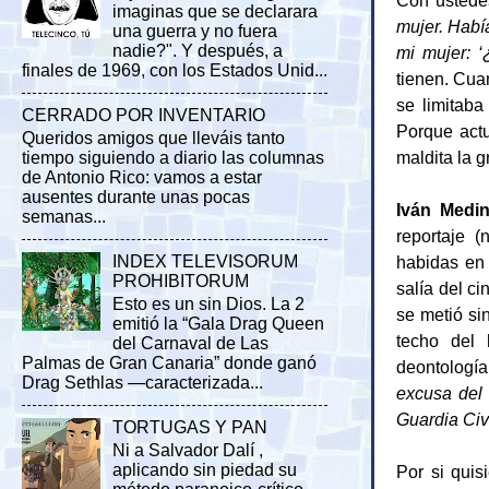
imaginas que se declarara
mujer. Habí
una guerra y no fuera
nadie?". Y después, a
mi mujer: ‘
finales de 1969, con los Estados Unid...
tienen. Cua
se limitaba
CERRADO POR INVENTARIO
Porque actu
Queridos amigos que lleváis tanto
maldita la g
tiempo siguiendo a diario las columnas
de Antonio Rico: vamos a estar
ausentes durante unas pocas
Iván Medi
semanas...
reportaje 
habidas en 
INDEX TELEVISORUM
PROHIBITORUM
salía del ci
Esto es un sin Dios. La 2
se metió si
emitió la “Gala Drag Queen
techo del 
del Carnaval de Las
Palmas de Gran Canaria” donde ganó
deontología
Drag Sethlas —caracterizada...
excusa del
Guardia Civi
TORTUGAS Y PAN
Ni a Salvador Dalí ,
aplicando sin piedad su
Por si quis