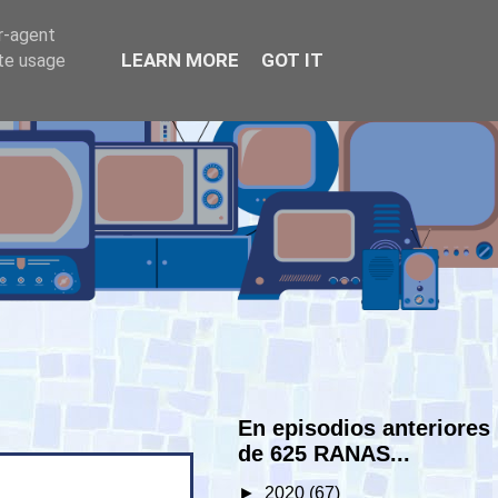
er-agent
LEARN MORE
GOT IT
ate usage
En episodios anteriores
de 625 RANAS...
►
2020
(67)