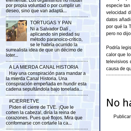
elemental. Los organismos no mutan
especie tan 
por propia voluntad o por cumplir un
deseo, sino que van adaptá...
velocidad d
datos añadi
TORTUGAS Y PAN
por qué la 
Ni a Salvador Dalí ,
pero no dij
aplicando sin piedad su
método paranoico-crítico,
se le habría ocurrido la
Podría legi
surrealista idea de que un décimo de
calor que l
loter...
televisivos
A LA MIERDA CANAL HISTORIA
causa de que
Hay una conspiración para mandar a
la mierda Canal Historia. Una
conspiración empeñada en hundir esta
cadena sepultándola bajo tonelada...
No h
#CIERRETVE
Piden el cierre de TVE. ¡Que le
corten la cabeza!, diría la reina de
Publicar
corazones. Pues qué flojos. Mira que
conformarse con cortarle la ca...