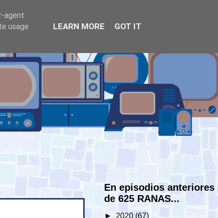
er-agent
LEARN MORE
GOT IT
ate usage
En episodios anteriores
de 625 RANAS...
►
2020
(67)