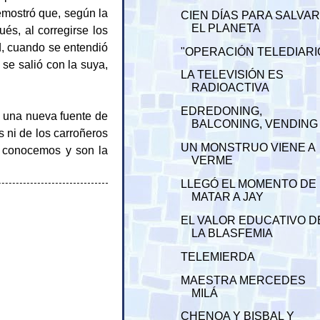
mostró que, según la
CIEN DÍAS PARA SALVA
EL PLANETA
és, al corregirse los
d, cuando se entendió
"OPERACIÓN TELEDIARI
 se salió con la suya,
LA TELEVISIÓN ES
RADIOACTIVA
EDREDONING,
o una nueva fuente de
BALCONING, VENDING
s ni de los carroñeros
UN MONSTRUO VIENE A
os conocemos y son la
VERME
LLEGÓ EL MOMENTO DE
MATAR A JAY
EL VALOR EDUCATIVO D
LA BLASFEMIA
TELEMIERDA
MAESTRA MERCEDES
MILÁ
CHENOA Y BISBAL Y