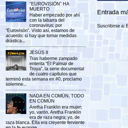
"EUROVISIÓN" HA
MUERTO
Entrada má
Haber empezado por ahí
con la tabarra del
coronavirus: por
Suscribirse a:
“Eurovisón”. Visto así, estamos de
acuerdo: si hay que tomar medidas
drástica...
JESÚS II
Tras haberme zampado
enterita “El Palmar de
Troya”, la serie documental
de cuatro capítulos que
terminó esta semana en #0, proclamo
solemne...
NADA EN COMÚN, TODO
EN COMÚN
Aretha Franklin era mujer;
yo, varón. Aretha Franklin
era de raza negra; yo, de
raza blanca. Ella era creyente ferviente
en la fe evange...