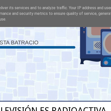
iver its services and to analyze traffic. Your IP address and us
mance and security metrics to ensure quality of service, gener
use.
ISTA BATRACIO
ELEVISIÓN ES RADIOACTIVA