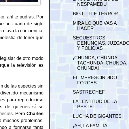
NESPAMEDU
BIG LITTLE TERROR
jo; ahí te pudras. Por
MIRA LO QUE VAS A
ue un cuarto de siglo
HACER
o lava la conciencia.
 molestia de tener que
SECUESTROS,
DENUNCIAS, JUZGAD
Y POLICÍAS
¡CHUNDA, CHUNDA;
legislar de otro modo
TACHUNDA, CHUNDA,
que la televisión es
CHUNDA!
EL IMPRESCINDIDO
FORGES
gen de las especies sin
SASTRECHEF
n divertido mecanismo
des para reproducirse
LA LENTITUD DE LA
as de quienes sí se
PESTE
species. Pero
Charles
LUCHA DE GIGANTES
 a muchos problemas.
¡AH, LA FAMILIA!
mpo a formarse tanta