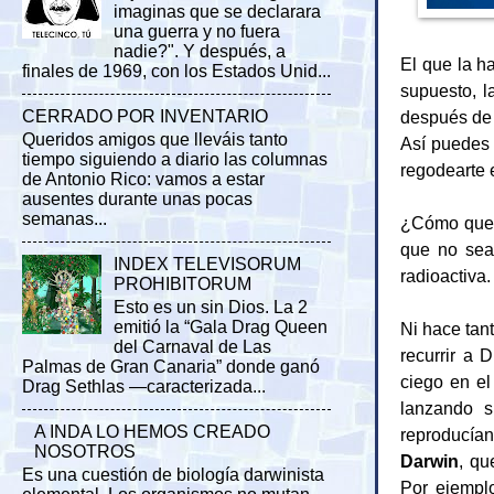
imaginas que se declarara
una guerra y no fuera
nadie?". Y después, a
El que la ha
finales de 1969, con los Estados Unid...
supuesto, l
después de 
CERRADO POR INVENTARIO
Queridos amigos que lleváis tanto
Así puedes r
tiempo siguiendo a diario las columnas
regodearte e
de Antonio Rico: vamos a estar
ausentes durante unas pocas
semanas...
¿Cómo que n
que no sea
INDEX TELEVISORUM
radioactiva.
PROHIBITORUM
Esto es un sin Dios. La 2
emitió la “Gala Drag Queen
Ni hace tant
del Carnaval de Las
recurrir a 
Palmas de Gran Canaria” donde ganó
ciego en el
Drag Sethlas —caracterizada...
lanzando s
A INDA LO HEMOS CREADO
reproducían
NOSOTROS
Darwin
, qu
Es una cuestión de biología darwinista
Por ejemplo