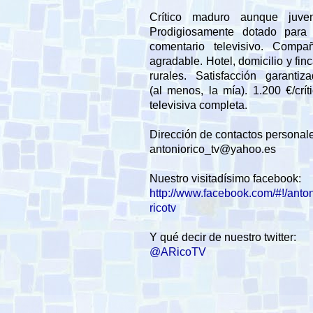
Crítico maduro aunque juveni
Prodigiosamente dotado para 
comentario televisivo. Compañ
agradable. Hotel, domicilio y fin
rurales. Satisfacción garantiz
(al menos, la mía). 1.200 €/crít
televisiva completa.
Dirección de contactos personal
antoniorico_tv@yahoo.es
Nuestro visitadísimo facebook:
http://www.facebook.com/#!/anto
ricotv
Y qué decir de nuestro twitter:
@ARicoTV