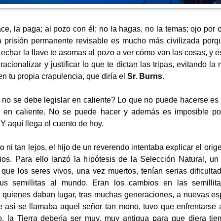
ce, la paga; al pozo con él; no la hagas, no la temas; ojo por o
a prisión permanente revisable es mucho más civilizada porq
echar la llave te asomas al pozo a ver cómo van las cosas, y es
acionalizar y justificar lo que te dictan las tripas, evitando la
n tu propia crapulencia, que diría el
Sr. Burns
.
o se debe legislar en caliente? Lo que no puede hacerse es 
 en caliente. No se puede hacer y además es imposible por
 Y aquí llega el cuento de hoy.
o ni tan lejos, el hijo de un reverendo intentaba explicar el ori
Dios. Para ello lanzó la hipótesis de la Selección Natural, u
 que los seres vivos, una vez muertos, tenían serias dificulta
us semillitas al mundo. Eran los cambios en las semillit
 quienes daban lugar, tras muchas generaciones, a nuevas e
e así se llamaba aquel señor tan mono, tuvo que enfrentarse
, la Tierra debería ser muy, muy antigua para que diera tie