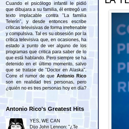
Cuando el psicólogo infantil le pidió
que dibujara a su familia, él entregó un
texto implacable contra "La familia
Telerín", y desde entonces escribe
críticas televisivas de forma irrefrenable
y compulsiva. Tal es su obsesión por la
crítica televisiva que, en ocasiones, ha
estado a punto de ver alguno de los
programas que critica para saber de lo
que está hablando. Pero siempre se ha
detenido en el último momento, salvo
que se tratase de "Doctor en Alaska".
Corre el rumor de que
Antonio Rico
son en realidad tres personas, pero
¿quién no es tres personas hoy en día?
Antonio Rico's Greatest Hits
YES, WE CAN
Dijo John Lennon: "¿Te