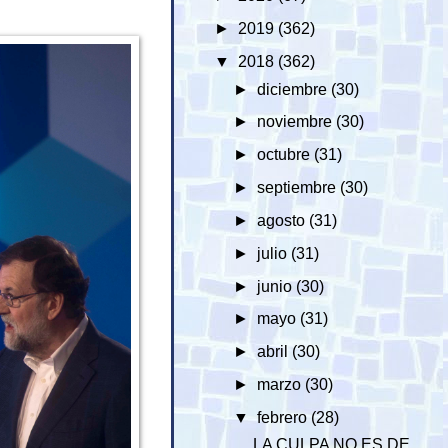
►
2019
(362)
▼
2018
(362)
►
diciembre
(30)
►
noviembre
(30)
►
octubre
(31)
►
septiembre
(30)
►
agosto
(31)
►
julio
(31)
►
junio
(30)
►
mayo
(31)
►
abril
(30)
►
marzo
(30)
▼
febrero
(28)
LA CULPA NO ES DE