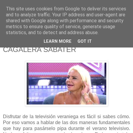
This site uses cookies from Google to deliver its services
625 RANAS
and to analyze traffic. Your IP address and user-agent are
shared with Google along with performance and security
metrics to ensure quality of service, generate usage
LA TELEVISIÓN DESDE EL PUNTO DE VISTA BATRACIO
statistics, and to detect and address abuse.
LEARN MORE
GOT IT
21/8/18
CAGALERA SABATER
Disfrutar de la televisión veraniega es fácil si sabes cómo.
Por eso vamos a hablar de las dos maneras fundamentales
que hay para pasárselo pipa durante el verano televisivo.