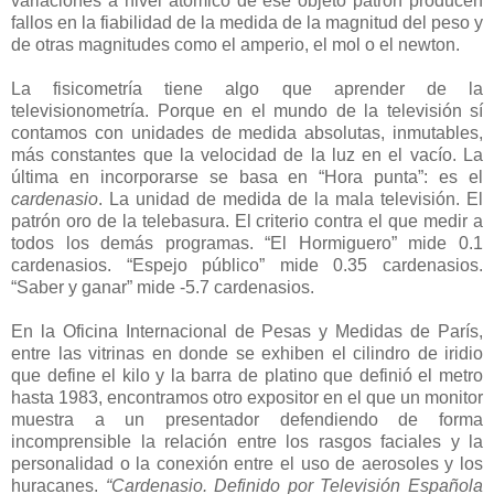
variaciones a nivel atómico de ese objeto patrón producen
fallos en la fiabilidad de la medida de la magnitud del peso y
de otras magnitudes como el amperio, el mol o el newton.
La fisicometría tiene algo que aprender de la
televisionometría. Porque en el mundo de la televisión sí
contamos con unidades de medida absolutas, inmutables,
más constantes que la velocidad de la luz en el vacío. La
última en incorporarse se basa en “Hora punta”: es el
cardenasio
. La unidad de medida de la mala televisión. El
patrón oro de la telebasura. El criterio contra el que medir a
todos los demás programas. “El Hormiguero” mide 0.1
cardenasios. “Espejo público” mide 0.35 cardenasios.
“Saber y ganar” mide -5.7 cardenasios.
En la Oficina Internacional de Pesas y Medidas de París,
entre las vitrinas en donde se exhiben el cilindro de iridio
que define el kilo y la barra de platino que definió el metro
hasta 1983, encontramos otro expositor en el que un monitor
muestra a un presentador defendiendo de forma
incomprensible la relación entre los rasgos faciales y la
personalidad o la conexión entre el uso de aerosoles y los
huracanes.
“Cardenasio. Definido por Televisión Española