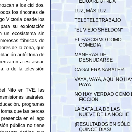
EDUARDO INDA
ozcan a los cíclidos,
LUZ, MÁS LUZ
odos los rincones de
go Victoria desde los
TELETELETRABAJO
 para su explotación
"EL VIEJO SHELDON"
en un ecosistema sin
EL FASCISMO COMO
umerosas fábricas de
COMEDIA
dores de la zona, que
oblación autóctona de
MANERAS DE
DESNUDARSE
menzaron a escasear,
a, o de la televisión
CAGALERA SABATER
VAYA, VAYA, AQUÍ NO HA
PAYA
 del Nilo en TVE, las
NO HAY VERDAD COMO 
nsmisiones teatrales,
FICCIÓN
educación, programas
LA BATALLA DE LAS
e forma que las percas
NUEVE DE LA NOCHE
 presencia en el lago
¡RESULTADOS EN SÓLO
sión pública no tiene
QUINCE DÍAS!