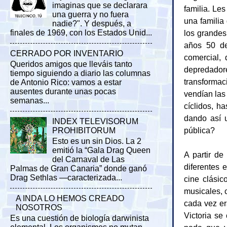
imaginas que se declarara
familia. Le
una guerra y no fuera
una familia
nadie?". Y después, a
los grandes
finales de 1969, con los Estados Unid...
años 50 de
CERRADO POR INVENTARIO
comercial,
Queridos amigos que lleváis tanto
depredadore
tiempo siguiendo a diario las columnas
transformac
de Antonio Rico: vamos a estar
ausentes durante unas pocas
vendían las
semanas...
cíclidos, h
dando así u
INDEX TELEVISORUM
pública?
PROHIBITORUM
Esto es un sin Dios. La 2
emitió la “Gala Drag Queen
A partir de
del Carnaval de Las
diferentes 
Palmas de Gran Canaria” donde ganó
Drag Sethlas —caracterizada...
cine clásic
musicales, 
A INDA LO HEMOS CREADO
cada vez er
NOSOTROS
Victoria se
Es una cuestión de biología darwinista