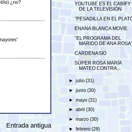
 Nilo) ¿no?
YOUTUBE ES EL CABIFY
DE LA TELEVISIÓN
"PESADILLA EN EL PLAT
ENANA BLANCA MOVIE
"EL PROGRAMA DEL
 mayores"
MARIDO DE ANA ROSA
CARDENASIO
SÚPER ROSA MARÍA
MATEO CONTRA...
►
julio
(31)
►
junio
(30)
►
mayo
(31)
►
abril
(30)
►
marzo
(30)
Entrada antigua
►
febrero
(28)