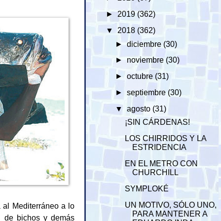
►
2019
(362)
▼
2018
(362)
►
diciembre
(30)
►
noviembre
(30)
►
octubre
(31)
►
septiembre
(30)
▼
agosto
(31)
¡SIN CÁRDENAS!
LOS CHIRRIDOS Y LA
ESTRIDENCIA
EN EL METRO CON
CHURCHILL
SYMPLOKÉ
UN MOTIVO, SÓLO UNO,
 al Mediterráneo a lo
PARA MANTENER A
, de bichos y demás