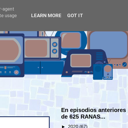
er-agent
LEARN MORE
GOT IT
ate usage
En episodios anteriores
de 625 RANAS...
►
2020
(67)