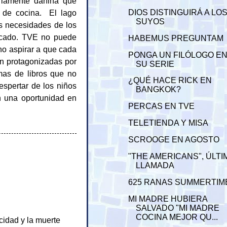
ariamente dañina que
o de cocina. El lago
DIOS DISTINGUIRÁ A LO
SUYOS
es necesidades de los
scado. TVE no puede
HABEMUS PREGUNTAM
no aspirar a que cada
PONGA UN FILÓLOGO E
án protagonizadas por
SU SERIE
mas de libros que no
¿QUÉ HACE RICK EN
spertar de los niños
BANGKOK?
án una oportunidad en
PERCAS EN TVE
TELETIENDA Y MISA
SCROOGE EN AGOSTO
"THE AMERICANS", ÚLTI
LLAMADA
625 RANAS SUMMERTIM
MI MADRE HUBIERA
SALVADO "MI MADRE
COCINA MEJOR QU...
cidad y la muerte