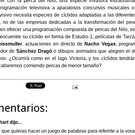
er con la perca del Nilo, una especie invasora extraordin
programación televisiva a aparatosos concursos musicales 
evisivo necesita especies de cíclidos adaptadas a las diferent
, no de las empresas dedicadas a la transformación del pe
n ofrecer una programación compuesta de percas del Nilo, si
encuentre su cíclido en forma de Estudio 1, películas de Tarz
issmuller
, actuaciones en directo de
Nacho Vegas
, progra
edor de
Sánchez Dragó
o dibujos animados que alegren el de
arlos. ¿Ocurrirá como en el lago Victoria, y los cíclidos tendr
abaremos comiendo percas de menor tamaño?
mentarios:
hart
dijo...
 que quieras hacer un juego de palabras para referirte a la vora