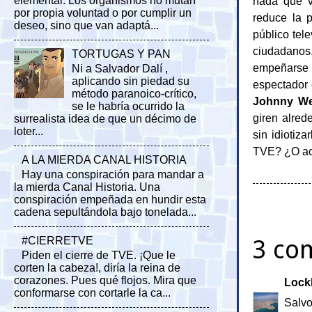
nada que v
elemental. Los organismos no mutan
por propia voluntad o por cumplir un
reduce la 
deseo, sino que van adaptá...
público tel
ciudadanos
TORTUGAS Y PAN
empeñarse e
Ni a Salvador Dalí ,
aplicando sin piedad su
espectador 
método paranoico-crítico,
Johnny We
se le habría ocurrido la
giren alred
surrealista idea de que un décimo de
loter...
sin idiotiz
TVE? ¿O ac
A LA MIERDA CANAL HISTORIA
Hay una conspiración para mandar a
la mierda Canal Historia. Una
conspiración empeñada en hundir esta
cadena sepultándola bajo tonelada...
3 co
#CIERRETVE
Piden el cierre de TVE. ¡Que le
corten la cabeza!, diría la reina de
corazones. Pues qué flojos. Mira que
Lock
conformarse con cortarle la ca...
Salvo