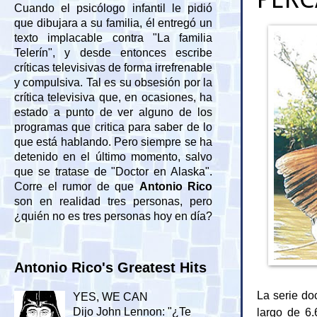
Cuando el psicólogo infantil le pidió
que dibujara a su familia, él entregó un
texto implacable contra "La familia
Telerín", y desde entonces escribe
críticas televisivas de forma irrefrenable
y compulsiva. Tal es su obsesión por la
crítica televisiva que, en ocasiones, ha
estado a punto de ver alguno de los
programas que critica para saber de lo
que está hablando. Pero siempre se ha
detenido en el último momento, salvo
que se tratase de "Doctor en Alaska".
Corre el rumor de que
Antonio Rico
son en realidad tres personas, pero
¿quién no es tres personas hoy en día?
Antonio Rico's Greatest Hits
La serie do
YES, WE CAN
largo de 6.
Dijo John Lennon: "¿Te