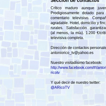
Sección de contactos
Crítico maduro aunque juveni
Prodigiosamente dotado para 
comentario televisivo. Compañ
agradable. Hotel, domicilio y fin
rurales. Satisfacción garantiz
(al menos, la mía). 1.200 €/crít
televisiva completa.
Dirección de contactos personal
antoniorico_tv@yahoo.es
Nuestro visitadísimo facebook:
http://www.facebook.com/#!/anto
ricotv
Y qué decir de nuestro twitter:
@ARicoTV