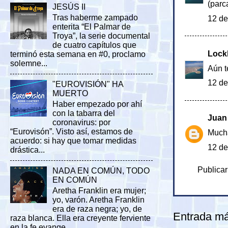
(parc
JESÚS II
Tras haberme zampado
12 de
enterita “El Palmar de
Troya”, la serie documental
de cuatro capítulos que
Lock
terminó esta semana en #0, proclamo
solemne...
Aún t
12 de
"EUROVISIÓN" HA
MUERTO
Haber empezado por ahí
con la tabarra del
Juan 
coronavirus: por
“Eurovisón”. Visto así, estamos de
Mucha
acuerdo: si hay que tomar medidas
12 de
drástica...
Publicar
NADA EN COMÚN, TODO
EN COMÚN
Aretha Franklin era mujer;
yo, varón. Aretha Franklin
era de raza negra; yo, de
Entrada má
raza blanca. Ella era creyente ferviente
en la fe evange...