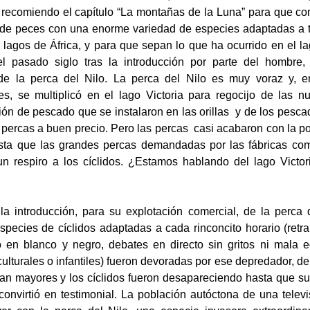
s recomiendo el capítulo “La montañas de la Luna” para que con
 de peces con una enorme variedad de especies adaptadas a t
 lagos de África, y para que sepan lo que ha ocurrido en el la
l pasado siglo tras la introducción por parte del hombre,
 de la perca del Nilo. La perca del Nilo es muy voraz y, 
s, se multiplicó en el lago Victoria para regocijo de las n
ión de pescado que se instalaron en las orillas y de los pesca
 percas a buen precio. Pero las percas casi acabaron con la p
asta que las grandes percas demandadas por las fábricas co
n respiro a los cíclidos. ¿Estamos hablando del lago Victori
 la introducción, para su explotación comercial, de la perca
especies de cíclidos adaptadas a cada rinconcito horario (retra
o en blanco y negro, debates en directo sin gritos ni mala 
culturales o infantiles) fueron devoradas por ese depredador, d
an mayores y los cíclidos fueron desapareciendo hasta que su
 convirtió en testimonial. La población autóctona de una televi