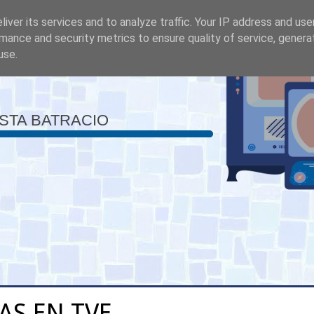
iver its services and to analyze traffic. Your IP address and us
mance and security metrics to ensure quality of service, gener
use.
ISTA BATRACIO
AS EN TVE