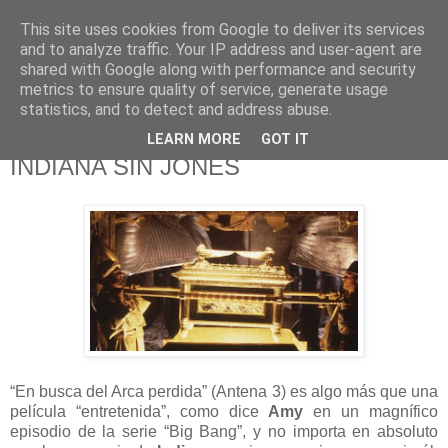
This site uses cookies from Google to deliver its services
625 RANAS
and to analyze traffic. Your IP address and user-agent are
shared with Google along with performance and security
metrics to ensure quality of service, generate usage
LA TELEVISIÓN DESDE EL PUNTO DE VISTA BATRACIO
statistics, and to detect and address abuse.
LEARN MORE
GOT IT
7/7/19
INDIANA SIN JONES
“En busca del Arca perdida” (Antena 3) es algo más que una
película “entretenida”, como dice
Amy
en un magnífico
episodio de la serie “Big Bang”, y no importa en absoluto