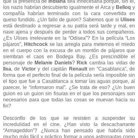
que la presencia de
Indiana
sea innecesaria porque, sin él,
los nazis habrían descubierto igualmente el Arca y
Belloq
y
compañía habrían terminado con la cara convertida en
queso fundido. ¿Un fallo de guion? Sabemos que si
Ulises
está destinado a regresar a su patria será tarde y mal, en
nave ajena y después de perder a todos sus compañeros.
¿Es Ulises irrelevante en la “Odisea”? En la película “Los
pájaros”,
Hitchcock
se las arregla para meternos el miedo
en el cuerpo con la excusa de un montón de pájaros que
siembran el caos en Bodega Bay. ¿Es prescindible el
personaje de
Melanie Daniels
?
Rick
cambia las vidas de
Ilsa
, de
Victor
y del capitán
Renault
en “Casablanca”, de
forma que el perfecto final de la película sería imposible sin
el tipo que fue a Casablanca a tomar las aguas porque, al
parecer, le “informaron mal”. ¿Se trata de eso? ¿Un buen
guion es un guion sin fisuras en el que los personajes son
necesarios para que todas las cosas se muevan hacia su
fin?
Desconfío de los que se resisten a suspender su
incredulidad en el cine. ¿Han visto la descacharrante
“Armageddon”? ¿Nunca han pensado que habría sido
mucho más fácil y práctico formar a unos astronautas como