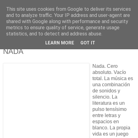
This site uses cookies from Google to deliver its services
625 RANAS
and to analyze traffic. Your IP address and user-agent are
shared with Google along with performance and security
metrics to ensure quality of service, generate usage
LA TELEVISIÓN DESDE EL PUNTO DE VISTA BATRACIO
statistics, and to detect and address abuse.
LEARN MORE
GOT IT
24/6/10
NADA
Nada. Cero
absoluto. Vacío
total. La música es
una combinación
de sonidos y
silencio. La
literatura es un
pulso tensísimo
entre letras y
espacios en
blanco. La propia
vida es un juego