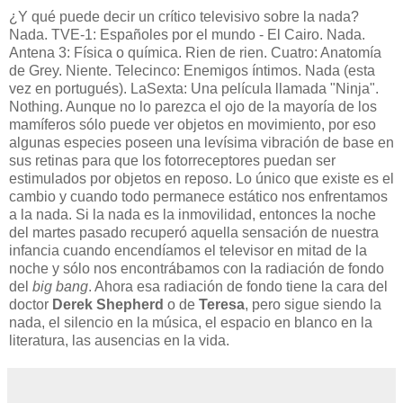
¿Y qué puede decir un crítico televisivo sobre la nada?
Nada. TVE-1: Españoles por el mundo - El Cairo. Nada.
Antena 3: Física o química. Rien de rien. Cuatro: Anatomía
de Grey. Niente. Telecinco: Enemigos íntimos. Nada (esta
vez en portugués). LaSexta: Una película llamada "Ninja".
Nothing. Aunque no lo parezca el ojo de la mayoría de los
mamíferos sólo puede ver objetos en movimiento, por eso
algunas especies poseen una levísima vibración de base en
sus retinas para que los fotorreceptores puedan ser
estimulados por objetos en reposo. Lo único que existe es el
cambio y cuando todo permanece estático nos enfrentamos
a la nada. Si la nada es la inmovilidad, entonces la noche
del martes pasado recuperó aquella sensación de nuestra
infancia cuando encendíamos el televisor en mitad de la
noche y sólo nos encontrábamos con la radiación de fondo
del
big bang
. Ahora esa radiación de fondo tiene la cara del
doctor
Derek Shepherd
o de
Teresa
, pero sigue siendo la
nada, el silencio en la música, el espacio en blanco en la
literatura, las ausencias en la vida.