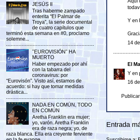
Aquí 
JESÚS II
todav
Tras haberme zampado
enterita “El Palmar de
Y en 
Troya”, la serie documental
de cuatro capítulos que
terminó esta semana en #0, proclamo
Graci
solemne...
14 de
"EUROVISIÓN" HA
MUERTO
Haber empezado por ahí
El M
con la tabarra del
Y en 
coronavirus: por
“Eurovisón”. Visto así, estamos de
16 de
acuerdo: si hay que tomar medidas
drástica...
Publicar
NADA EN COMÚN, TODO
EN COMÚN
Aretha Franklin era mujer;
yo, varón. Aretha Franklin
Entrada má
era de raza negra; yo, de
raza blanca. Ella era creyente ferviente
en la fe evange...
Suscribirse a: