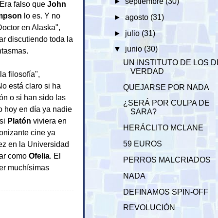
►
septiembre
(30)
 Era falso que
John
mpson
lo es. Y no
►
agosto
(31)
Doctor en Alaska",
►
julio
(31)
ar discutiendo toda la
▼
junio
(30)
ntasmas.
UN INSTITUTO DE LOS D
VERDAD
 filosofía",
No está claro si ha
QUEJARSE POR NADA
ión o si han sido las
¿SERÁ POR CULPA DE
ro hoy en día ya nadie
SARA?
si
Platón
viviera en
HERÁCLITO MCLANE
gonizante cine ya
ez en la Universidad
59 EUROS
iar como
Ofelia
. El
PERROS MALCRIADOS
ner muchísimas
NADA
DEFINAMOS SPIN-OFF
REVOLUCIÓN