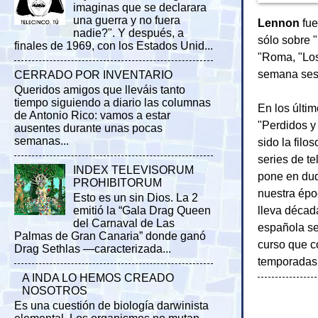
imaginas que se declarara
una guerra y no fuera
Lennon
fue
nadie?". Y después, a
sólo sobre 
finales de 1969, con los Estados Unid...
"Roma, "Los 
semana sesu
CERRADO POR INVENTARIO
Queridos amigos que lleváis tanto
tiempo siguiendo a diario las columnas
En los últim
de Antonio Rico: vamos a estar
"Perdidos y 
ausentes durante unas pocas
semanas...
sido la filo
series de te
INDEX TELEVISORUM
pone en dud
PROHIBITORUM
nuestra époc
Esto es un sin Dios. La 2
lleva décad
emitió la “Gala Drag Queen
del Carnaval de Las
española s
Palmas de Gran Canaria” donde ganó
curso que c
Drag Sethlas —caracterizada...
temporadas
A INDA LO HEMOS CREADO
NOSOTROS
Es una cuestión de biología darwinista