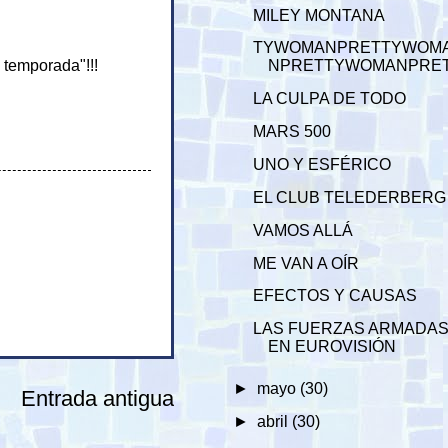
MILEY MONTANA
TYWOMANPRETTYWOM
 temporada"!!!
NPRETTYWOMANPRE
LA CULPA DE TODO
MARS 500
UNO Y ESFÉRICO
EL CLUB TELEDERBERG
VAMOS ALLÁ
ME VAN A OÍR
EFECTOS Y CAUSAS
LAS FUERZAS ARMADA
EN EUROVISIÓN
►
mayo
(30)
Entrada antigua
►
abril
(30)