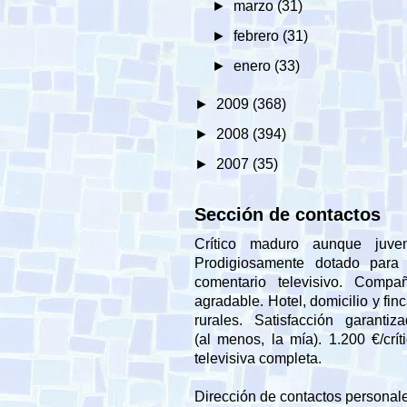
►
marzo
(31)
►
febrero
(31)
►
enero
(33)
►
2009
(368)
►
2008
(394)
►
2007
(35)
Sección de contactos
Crítico maduro aunque juveni
Prodigiosamente dotado para 
comentario televisivo. Compañ
agradable. Hotel, domicilio y fin
rurales. Satisfacción garantiz
(al menos, la mía). 1.200 €/crít
televisiva completa.
Dirección de contactos personal