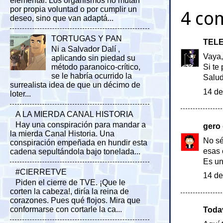
elemental. Los organismos no mutan
por propia voluntad o por cumplir un
4 co
deseo, sino que van adaptá...
TORTUGAS Y PAN
TELE
Ni a Salvador Dalí ,
Vaya,
aplicando sin piedad su
método paranoico-crítico,
Si te
se le habría ocurrido la
Salud
surrealista idea de que un décimo de
14 de
loter...
A LA MIERDA CANAL HISTORIA
Hay una conspiración para mandar a
gero
la mierda Canal Historia. Una
No sé
conspiración empeñada en hundir esta
esas 
cadena sepultándola bajo tonelada...
Es un
#CIERRETVE
14 de
Piden el cierre de TVE. ¡Que le
corten la cabeza!, diría la reina de
corazones. Pues qué flojos. Mira que
conformarse con cortarle la ca...
Todav