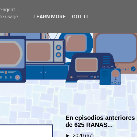
er-agent
LEARN MORE
GOT IT
ate usage
En episodios anteriores
de 625 RANAS...
►
2020
(67)