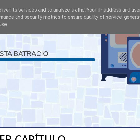
iver its services and to analyze traffic. Your IP address and us
mance and security metrics to ensure quality of service, gener
use.
ISTA BATRACIO
ER CAPÍTULO