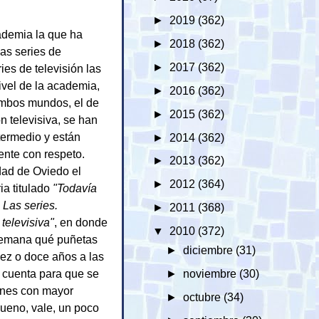
►
2019
(362)
cademia la que ha
►
2018
(362)
las series de
►
2017
(362)
ries de televisión las
ivel de la academia,
►
2016
(362)
ambos mundos, el de
►
2015
(362)
ón televisiva, se han
termedio y están
►
2014
(362)
ente con respeto.
►
2013
(362)
dad de Oviedo el
►
2012
(364)
ia titulado
"Todavía
 Las series.
►
2011
(368)
 televisiva"
, en donde
▼
2010
(372)
 semana qué puñetas
►
diciembre
(31)
iez o doce años a las
s cuenta para que se
►
noviembre
(30)
iones con mayor
►
octubre
(34)
-bueno, vale, un poco