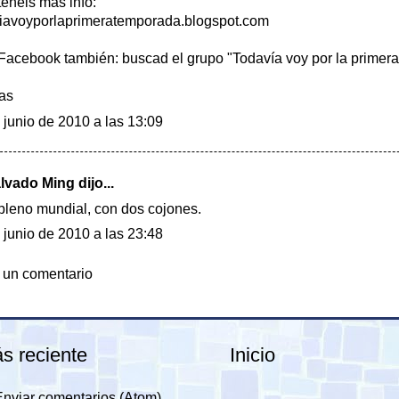
teneis más info:
iavoyporlaprimeratemporada.blogspot.com
Facebook también: buscad el grupo "Todavía voy por la primera
as
 junio de 2010 a las 13:09
alvado Ming
dijo...
pleno mundial, con dos cojones.
 junio de 2010 a las 23:48
 un comentario
s reciente
Inicio
Enviar comentarios (Atom)