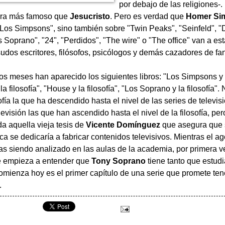
por debajo de las religiones-.
ra más famoso que
Jesucristo
. Pero es verdad que
Homer Si
"Los Simpsons", sino también sobre "Twin Peaks", "Seinfeld", "
Soprano", "24", "Perdidos", "The wire" o "The office" van a est
dos escritores, filósofos, psicólogos y demás cazadores de fa
os meses han aparecido los siguientes libros: "Los Simpsons y la
la filosofía", "House y la filosofía", "Los Soprano y la filosofía". 
sofía la que ha descendido hasta el nivel de las series de televis
levisión las que han ascendido hasta el nivel de la filosofía, pe
a aquella vieja tesis de
Vicente Domínguez
que asegura que 
a se dedicaría a fabricar contenidos televisivos. Mientras el a
as siendo analizado en las aulas de la academia, por primera v
e empieza a entender que
Tony Soprano
tiene tanto que estud
omienza hoy es el primer capítulo de una serie que promete te
.