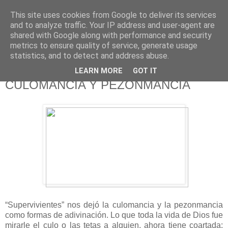
This site uses cookies from Google to deliver its services
625 RANAS
and to analyze traffic. Your IP address and user-agent are
shared with Google along with performance and security
metrics to ensure quality of service, generate usage
LA TELEVISIÓN DESDE EL PUNTO DE VISTA BATRACIO
statistics, and to detect and address abuse.
LEARN MORE
GOT IT
24/6/18
CULOMANCIA Y PEZONMANCIA
“Supervivientes” nos dejó la culomancia y la pezonmancia
como formas de adivinación. Lo que toda la vida de Dios fue
mirarle el culo o las tetas a alguien, ahora tiene coartada: