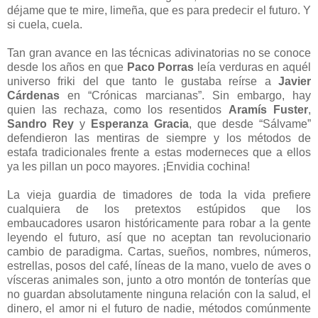
déjame que te mire, limeña, que es para predecir el futuro. Y
si cuela, cuela.
Tan gran avance en las técnicas adivinatorias no se conoce
desde los años en que
Paco Porras
leía verduras en aquél
universo friki del que tanto le gustaba reírse a
Javier
Cárdenas
en “Crónicas marcianas”. Sin embargo, hay
quien las rechaza, como los resentidos
Aramís Fuster
,
Sandro Rey
y
Esperanza Gracia
, que desde “Sálvame”
defendieron las mentiras de siempre y los métodos de
estafa tradicionales frente a estas moderneces que a ellos
ya les pillan un poco mayores. ¡Envidia cochina!
La vieja guardia de timadores de toda la vida prefiere
cualquiera de los pretextos estúpidos que los
embaucadores usaron históricamente para robar a la gente
leyendo el futuro, así que no aceptan tan revolucionario
cambio de paradigma. Cartas, sueños, nombres, números,
estrellas, posos del café, líneas de la mano, vuelo de aves o
vísceras animales son, junto a otro montón de tonterías que
no guardan absolutamente ninguna relación con la salud, el
dinero, el amor ni el futuro de nadie, métodos comúnmente