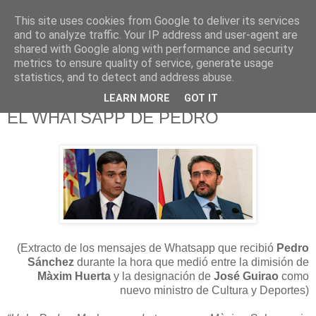
This site uses cookies from Google to deliver its services
625 RANAS
and to analyze traffic. Your IP address and user-agent are
shared with Google along with performance and security
metrics to ensure quality of service, generate usage
LA TELEVISIÓN DESDE EL PUNTO DE VISTA BATRACIO
statistics, and to detect and address abuse.
LEARN MORE
GOT IT
15/6/18
EL WHATSAPP DE PEDRO
(Extracto de los mensajes de Whatsapp que recibió
Pedro
Sánchez
durante la hora que medió entre la dimisión de
Màxim Huerta
y la designación de
José Guirao
como
nuevo ministro de Cultura y Deportes)