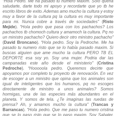
“Hola Pedro. Me ha pasado tu numero Màxim. Solo queria
saludarte, darte todo mi apoyo y recordarte que yo tb he
escrito libros de exito. Ademas amo mucho la cultura y estoy
muy a favor de la cultura pq la cultura es muy importante
para mi. Nunca cobre a través de sociedades”
(
Risto
Mejide
).
“Hola pedro que pasa con los pachachos? Los
pachachos tb chomoch cultura y amamoch la cultura. Pq no
un ministro pachacho? Quiero decir otro ministro pachacho”
(
David Broncano
).
“Hola pedro. Soy la Pedroche. Me ha
pasado tu numero risto que se lo había pasado maxim. Si
buscas alguien que ame mucho la cultura PERO TB EL
DEPORTE esa soy yo. Soy una mujer. Podria dar las
campanadas este año desde el ministerio”
(
Cristina
Pedroche
).
“Hooooola pedro. Queremos decirte que
apoyamos por completo tu proyecto de renovación. En vez
de escoger a un ministro que opina que los animales son
igual de inteligentes que los humanos, pq no escoges
directamente de ministro a unos animales? Somos
hormigas, una de las especies más abundantes en el
planeta. Y somos de tela. ¿Te imaginas las ruedas de
prensa? Ah, y amamos mucho la cultura”
(
Trancas y
Barrancas
).
“Hola pedro. Que me paso tu numero cristina
que se lo paso risto que se lo paso maxim. Soy Sabater.