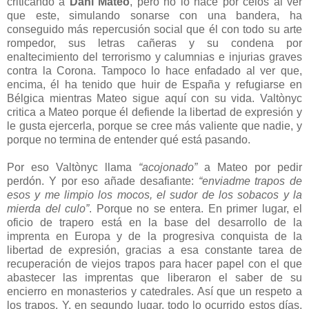
criticando a
Dani Mateo
, pero no lo hace por celos al ver
que este, simulando sonarse con una bandera, ha
conseguido más repercusión social que él con todo su arte
rompedor, sus letras cañeras y su condena por
enaltecimiento del terrorismo y calumnias e injurias graves
contra la Corona. Tampoco lo hace enfadado al ver que,
encima, él ha tenido que huir de España y refugiarse en
Bélgica mientras Mateo sigue aquí con su vida. Valtònyc
critica a Mateo porque él defiende la libertad de expresión y
le gusta ejercerla, porque se cree más valiente que nadie, y
porque no termina de entender qué está pasando.
Por eso Valtònyc llama
“acojonado”
a Mateo por pedir
perdón. Y por eso añade desafiante:
“enviadme trapos de
esos y me limpio los mocos, el sudor de los sobacos y la
mierda del culo”
. Porque no se entera. En primer lugar, el
oficio de trapero está en la base del desarrollo de la
imprenta en Europa y de la progresiva conquista de la
libertad de expresión, gracias a esa constante tarea de
recuperación de viejos trapos para hacer papel con el que
abastecer las imprentas que liberaron el saber de su
encierro en monasterios y catedrales. Así que un respeto a
los trapos. Y, en segundo lugar, todo lo ocurrido estos días,