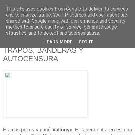
This site uses cookies from Google to deliver its services
625 RANAS
and to analyze traffic. Your IP address and user-agent are
shared with Google along with performance and security
metrics to ensure quality of service, generate usage
LA TELEVISIÓN DESDE EL PUNTO DE VISTA BATRACIO
statistics, and to detect and address abuse.
LEARN MORE
GOT IT
9/11/18
TRAPOS, BANDERAS Y
AUTOCENSURA
Éramos pocos y parió
Valtònyc
. El rapero entra en escena