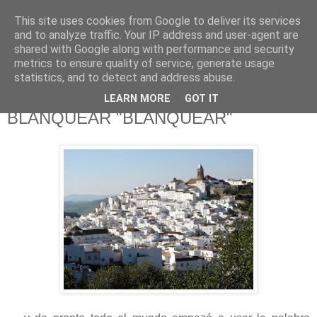
This site uses cookies from Google to deliver its services
625 RANAS
and to analyze traffic. Your IP address and user-agent are
shared with Google along with performance and security
metrics to ensure quality of service, generate usage
LA TELEVISIÓN DESDE EL PUNTO DE VISTA BATRACIO
statistics, and to detect and address abuse.
LEARN MORE
GOT IT
2/5/19
BLANQUEAR "BLANQUEAR"