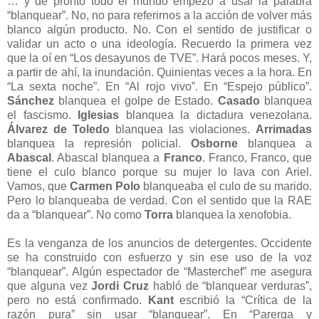
… y de pronto todo el mundo empezó a usar la palabra
“blanquear”. No, no para referirnos a la acción de volver más
blanco algún producto. No. Con el sentido de justificar o
validar un acto o una ideología. Recuerdo la primera vez
que la oí en “Los desayunos de TVE”. Hará pocos meses. Y,
a partir de ahí, la inundación. Quinientas veces a la hora. En
“La sexta noche”. En “Al rojo vivo”. En “Espejo público”.
Sánchez
blanquea el golpe de Estado.
Casado
blanquea
el fascismo.
Iglesias
blanquea la dictadura venezolana.
Álvarez de Toledo
blanquea las violaciones.
Arrimadas
blanquea la represión policial.
Osborne
blanquea a
Abascal
. Abascal blanquea a
Franco
. Franco, Franco, que
tiene el culo blanco porque su mujer lo lava con Ariel.
Vamos, que
Carmen Polo
blanqueaba el culo de su marido.
Pero lo blanqueaba de verdad. Con el sentido que la RAE
da a “blanquear”. No como
Torra
blanquea la xenofobia.
Es la venganza de los anuncios de detergentes. Occidente
se ha construido con esfuerzo y sin ese uso de la voz
“blanquear”. Algún espectador de “Masterchef” me asegura
que alguna vez
Jordi Cruz
habló de “blanquear verduras”,
pero no está confirmado.
Kant
escribió la “Crítica de la
razón pura” sin usar “blanquear”. En “Parerga y