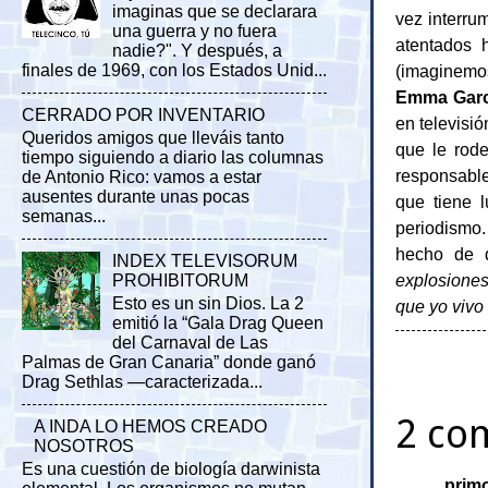
imaginas que se declarara
vez interru
una guerra y no fuera
atentados 
nadie?". Y después, a
(imaginemos
finales de 1969, con los Estados Unid...
Emma Garc
CERRADO POR INVENTARIO
en televisió
Queridos amigos que lleváis tanto
que le rod
tiempo siguiendo a diario las columnas
responsable
de Antonio Rico: vamos a estar
ausentes durante unas pocas
que tiene 
semanas...
periodismo.
hecho de q
INDEX TELEVISORUM
explosiones
PROHIBITORUM
Esto es un sin Dios. La 2
que yo vivo
emitió la “Gala Drag Queen
del Carnaval de Las
Palmas de Gran Canaria” donde ganó
Drag Sethlas —caracterizada...
2 co
A INDA LO HEMOS CREADO
NOSOTROS
Es una cuestión de biología darwinista
prim