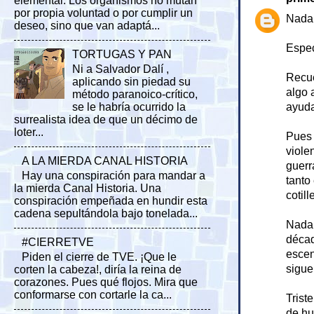
elemental. Los organismos no mutan
por propia voluntad o por cumplir un
Nada 
deseo, sino que van adaptá...
Espec
TORTUGAS Y PAN
Ni a Salvador Dalí ,
Recue
aplicando sin piedad su
algo 
método paranoico-crítico,
se le habría ocurrido la
ayuda
surrealista idea de que un décimo de
loter...
Pues 
viole
A LA MIERDA CANAL HISTORIA
guerr
Hay una conspiración para mandar a
tanto
la mierda Canal Historia. Una
cotil
conspiración empeñada en hundir esta
cadena sepultándola bajo tonelada...
Nada 
décad
#CIERRETVE
escen
Piden el cierre de TVE. ¡Que le
sigue
corten la cabeza!, diría la reina de
corazones. Pues qué flojos. Mira que
conformarse con cortarle la ca...
Trist
de hu