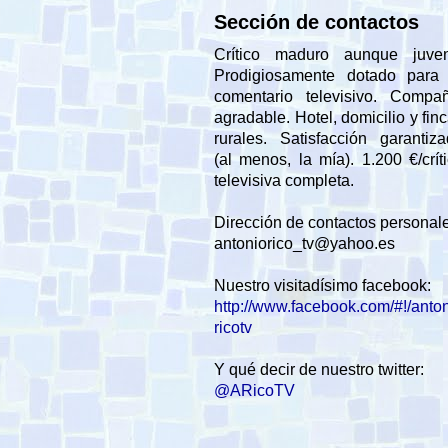
Sección de contactos
Crítico maduro aunque juveni
Prodigiosamente dotado para 
comentario televisivo. Compañ
agradable. Hotel, domicilio y fin
rurales. Satisfacción garantiz
(al menos, la mía). 1.200 €/crít
televisiva completa.
Dirección de contactos personal
antoniorico_tv@yahoo.es
Nuestro visitadísimo facebook:
http://www.facebook.com/#!/anto
ricotv
Y qué decir de nuestro twitter:
@ARicoTV