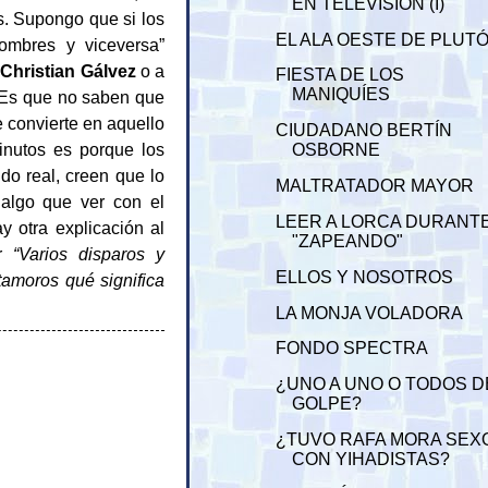
EN TELEVISIÓN (I)
s. Supongo que si los
EL ALA OESTE DE PLUT
ombres y viceversa”
a
Christian Gálvez
o a
FIESTA DE LOS
MANIQUÍES
¿Es que no saben que
e convierte en aquello
CIUDADANO BERTÍN
nutos es porque los
OSBORNE
do real, creen que lo
MALTRATADOR MAYOR
algo que ver con el
LEER A LORCA DURANT
 otra explicación al
"ZAPEANDO"
ar
“Varios disparos y
ELLOS Y NOSOTROS
amoros qué significa
LA MONJA VOLADORA
FONDO SPECTRA
¿UNO A UNO O TODOS D
GOLPE?
¿TUVO RAFA MORA SEX
CON YIHADISTAS?