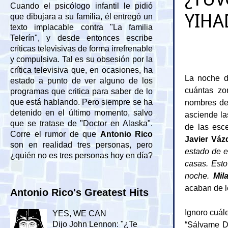
Cuando el psicólogo infantil le pidió
YIHA
que dibujara a su familia, él entregó un
texto implacable contra "La familia
Telerín", y desde entonces escribe
críticas televisivas de forma irrefrenable
y compulsiva. Tal es su obsesión por la
crítica televisiva que, en ocasiones, ha
La noche d
estado a punto de ver alguno de los
cuántas zo
programas que critica para saber de lo
nombres de
que está hablando. Pero siempre se ha
detenido en el último momento, salvo
asciende la
que se tratase de "Doctor en Alaska".
de las esc
Corre el rumor de que
Antonio Rico
Javier Váz
son en realidad tres personas, pero
estado de e
¿quién no es tres personas hoy en día?
casas. Esto
noche.
Mil
acaban de l
Antonio Rico's Greatest Hits
Ignoro cuále
YES, WE CAN
“Sálvame De
Dijo John Lennon: "¿Te