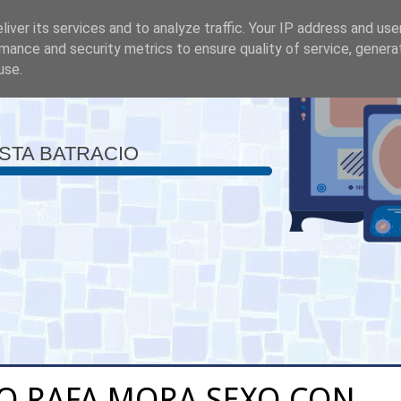
iver its services and to analyze traffic. Your IP address and us
mance and security metrics to ensure quality of service, gener
use.
ISTA BATRACIO
O RAFA MORA SEXO CON