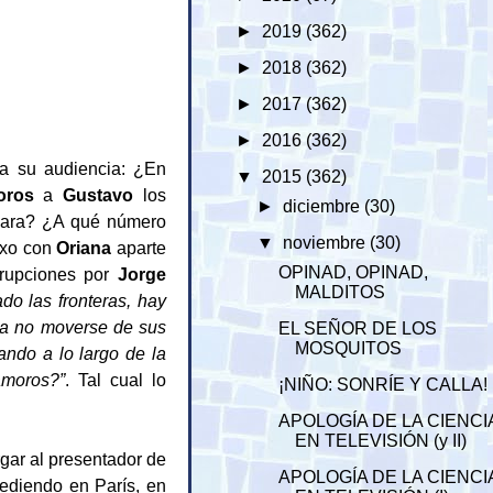
►
2019
(362)
►
2018
(362)
►
2017
(362)
►
2016
(362)
 a su audiencia: ¿En
▼
2015
(362)
oros
a
Gustavo
los
►
diciembre
(30)
igara? ¿A qué número
▼
noviembre
(30)
xo con
Oriana
aparte
OPINAD, OPINAD,
errupciones por
Jorge
MALDITOS
do las fronteras, hay
s a no moverse de sus
EL SEÑOR DE LOS
MOSQUITOS
ndo a lo largo de la
amoros?”
. Tal cual lo
¡NIÑO: SONRÍE Y CALLA!
APOLOGÍA DE LA CIENCI
EN TELEVISIÓN (y II)
rgar al presentador de
APOLOGÍA DE LA CIENCI
cediendo en París, en