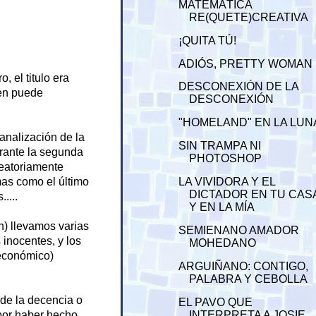
MATEMÁTICA
RE(QUETE)CREATIVA
¡QUITA TÚ!
ADIÓS, PRETTY WOMAN
, el titulo era
DESCONEXIÓN DE LA
ien puede
DESCONEXIÓN
"HOMELAND" EN LA LUN
analización de la
SIN TRAMPA NI
rante la segunda
PHOTOSHOP
leatoriamente
LA VIVIDORA Y EL
mas como el último
DICTADOR EN TU CAS
....
Y EN LA MÍA
n) llevamos varias
SEMIENANO AMADOR
 inocentes, y los
MOHEDANO
 económico)
ARGUIÑANO: CONTIGO,
PALABRA Y CEBOLLA
o de la decencia o
EL PAVO QUE
INTERPRETA A JOSIE
por haber hecho