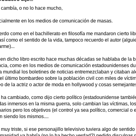
cambía, o no lo hace mucho,
ialmente en los medios de comunicación de masas.
rdo como en el bachillerato en filosofía me mandaron cierto libro
así como el sentido de la vida, tampoco recuerdo el autor (algu
rme)...
en dicho libro escrito hace muchas décadas se hablaba de la b
ncia, como en los medios de comunicación estadounidenses du
a mundial los boletines de noticias entremezclaban y citaban a
 el último bombardeo sobre la población civil con miles de vícti
leo de la actriz o actor de moda en hollywood y cosas semejantes.
ha cambiado, como dijo cierto político (estadounidense tambié
as inmersos en la misma guerra, solo cambian las víctimas, los
arios pero los objetivos (el control ya sea político, comercial o
n siendo los mismos....
e muy triste, si ese personajillo televisivo tuviera algo de sentid
manidad ya habría (no lo ha hecho verdad?) pedido disculpas 