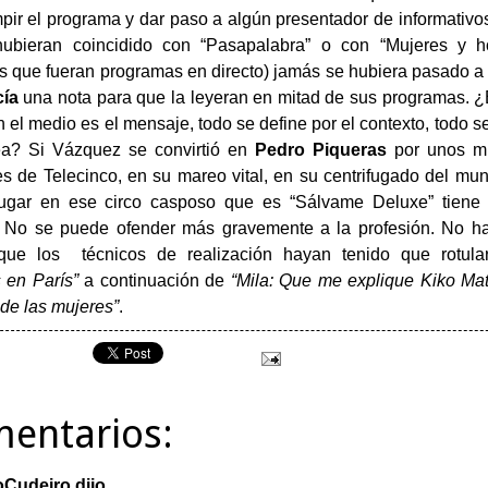
mpir el programa y dar paso a algún presentador de informativo
hubieran coincidido con “Pasapalabra” o con “Mujeres y h
 que fueran programas en directo) jamás se hubiera pasado 
ía
una nota para que la leyeran en mitad de sus programas. 
n el medio es el mensaje, todo se define por el contexto, todo s
ea? Si Vázquez se convirtió en
Pedro Piqueras
por unos mi
s de Telecinco, en su mareo vital, en su centrifugado del mun
lugar en ese circo casposo que es “Sálvame Deluxe” tiene 
 No se puede ofender más gravemente a la profesión. No hay
ue los técnicos de realización hayan tenido que rotul
 en París”
a continuación de
“Mila: Que me explique Kiko Mat
 de las mujeres”
.
mentarios:
oCudeiro
dijo...