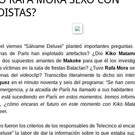
DISTAS?
el viernes “Sálvame Deluxe” planteó importantes preguntas
nas de París han explotado artefactos? ¿Dio
Kiko Matam
 dos supuestos amantes de
Makoke
para que él los invest
s víctimas en la sala de fiestas Bataclan? ¿Tuvo
Rafa Mora
se
enas del
videoclip
? Transcribo literalmente lo dicho sin int
quez
en el minuto noventa y seis del programa:
“Se han cerra
mergencia, y la alcadía de París ha llamado a sus habitante
 está sucediendo en París en estos momentos. Iremos informa
a
, ¿cómo encaras el futuro en este momento con Kiko Mat
eer.
s fueron los criterios de los responsables de Telecinco al enca
luxe” la labor de dar la información sobre lo que estaba su