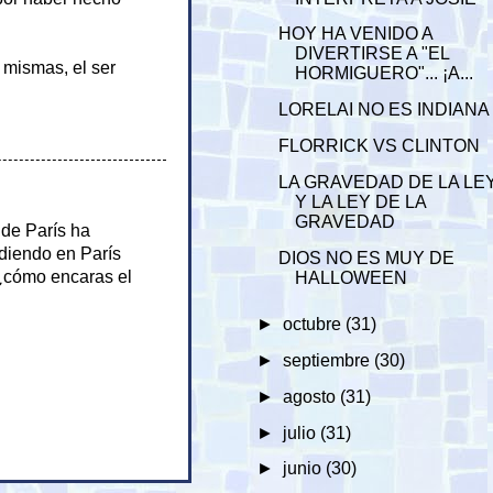
HOY HA VENIDO A
DIVERTIRSE A "EL
 mismas, el ser
HORMIGUERO"... ¡A...
LORELAI NO ES INDIANA
FLORRICK VS CLINTON
LA GRAVEDAD DE LA LE
Y LA LEY DE LA
GRAVEDAD
 de París ha
diendo en París
DIOS NO ES MUY DE
 ¿cómo encaras el
HALLOWEEN
►
octubre
(31)
►
septiembre
(30)
►
agosto
(31)
►
julio
(31)
►
junio
(30)