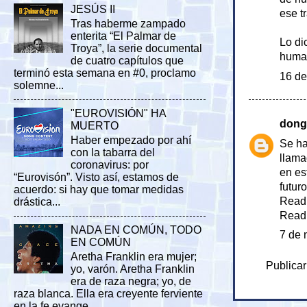
JESÚS II
ese tr
Tras haberme zampado
enterita “El Palmar de
Lo di
Troya”, la serie documental
human
de cuatro capítulos que
terminó esta semana en #0, proclamo
16 de
solemne...
"EUROVISIÓN" HA
dong
MUERTO
Haber empezado por ahí
Se ha
con la tabarra del
llama
coronavirus: por
en es
“Eurovisón”. Visto así, estamos de
futur
acuerdo: si hay que tomar medidas
Read
drástica...
Read
NADA EN COMÚN, TODO
7 de 
EN COMÚN
Aretha Franklin era mujer;
Publicar
yo, varón. Aretha Franklin
era de raza negra; yo, de
raza blanca. Ella era creyente ferviente
en la fe evange...