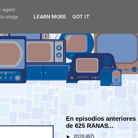
er-agent
LEARN MORE
GOT IT
ate usage
En episodios anteriores
de 625 RANAS...
►
2020
(67)