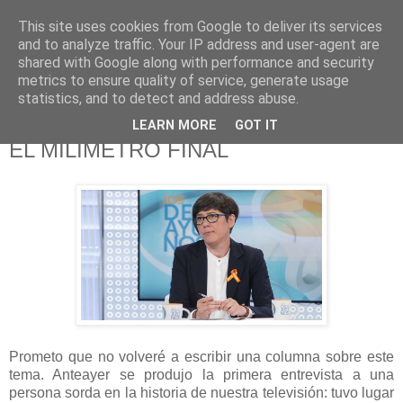
This site uses cookies from Google to deliver its services
625 RANAS
and to analyze traffic. Your IP address and user-agent are
shared with Google along with performance and security
metrics to ensure quality of service, generate usage
LA TELEVISIÓN DESDE EL PUNTO DE VISTA BATRACIO
statistics, and to detect and address abuse.
LEARN MORE
GOT IT
27/4/17
EL MILÍMETRO FINAL
Prometo que no volveré a escribir una columna sobre este
tema. Anteayer se produjo la primera entrevista a una
persona sorda en la historia de nuestra televisión: tuvo lugar