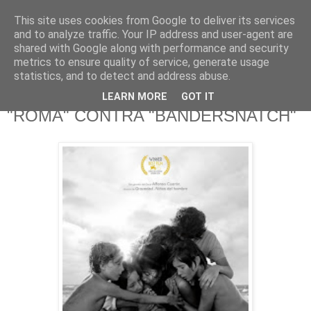
This site uses cookies from Google to deliver its services
625 RANAS
and to analyze traffic. Your IP address and user-agent are
shared with Google along with performance and security
metrics to ensure quality of service, generate usage
LA TELEVISIÓN DESDE EL PUNTO DE VISTA BATRACIO
statistics, and to detect and address abuse.
LEARN MORE
GOT IT
31/12/18
"ROMA" CONTRA "BANDERSNATCH"