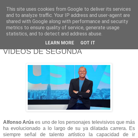
This site uses cookies from Google to deliver its services
625 RANAS
and to analyze traffic. Your IP address and user-agent are
shared with Google along with performance and security
metrics to ensure quality of service, generate usage
LA TELEVISIÓN DESDE EL PUNTO DE VISTA BATRACIO
statistics, and to detect and address abuse.
LEARN MORE
GOT IT
17/12/18
VÍDEOS DE SEGUNDA
Alfonso Arús
es uno de los personajes televisivos que más
ha evolucionado a lo largo de su ya dilatada carrera. Es
siempre señal de talento artístico la capacidad de ir