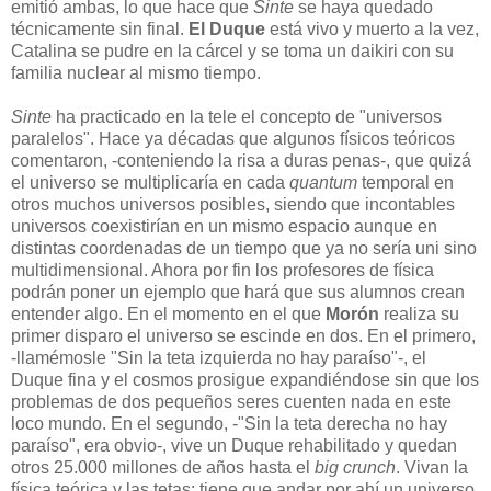
emitió ambas, lo que hace que
Sinte
se haya quedado
técnicamente sin final.
El Duque
está vivo y muerto a la vez,
Catalina se pudre en la cárcel y se toma un daikiri con su
familia nuclear al mismo tiempo.
Sinte
ha practicado en la tele el concepto de "universos
paralelos". Hace ya décadas que algunos físicos teóricos
comentaron, -conteniendo la risa a duras penas-, que quizá
el universo se multiplicaría en cada
quantum
temporal en
otros muchos universos posibles, siendo que incontables
universos coexistirían en un mismo espacio aunque en
distintas coordenadas de un tiempo que ya no sería uni sino
multidimensional. Ahora por fin los profesores de física
podrán poner un ejemplo que hará que sus alumnos crean
entender algo. En el momento en el que
Morón
realiza su
primer disparo el universo se escinde en dos. En el primero,
-llamémosle "Sin la teta izquierda no hay paraíso"-, el
Duque fina y el cosmos prosigue expandiéndose sin que los
problemas de dos pequeños seres cuenten nada en este
loco mundo. En el segundo, -"Sin la teta derecha no hay
paraíso", era obvio-, vive un Duque rehabilitado y quedan
otros 25.000 millones de años hasta el
big crunch
. Vivan la
física teórica y las tetas: tiene que andar por ahí un universo