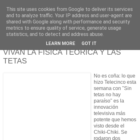
This site uses cookies from Google to deliver its services
625 RANAS
and to analyze traffic. Your IP address and user-agent are
shared with Google along with performance and security
metrics to ensure quality of service, generate usage
LA TELEVISIÓN DESDE EL PUNTO DE VISTA BATRACIO
statistics, and to detect and address abuse.
LEARN MORE
GOT IT
13/1/09
VIVAN LA FÍSICA TEÓRICA Y LAS
TETAS
No es coña: lo que
hizo Telecinco esta
semana con "Sin
tetas no hay
paraíso" es la
innovación
televisiva más
potente que hemos
visto desde el
Chiki-Chiki. Se
rodaron dos