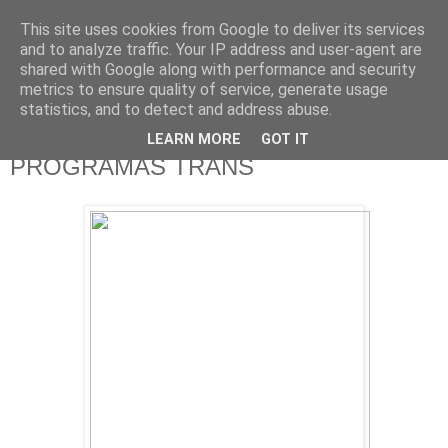
This site uses cookies from Google to deliver its services
625 RANAS
and to analyze traffic. Your IP address and user-agent are
shared with Google along with performance and security
metrics to ensure quality of service, generate usage
LA TELEVISIÓN DESDE EL PUNTO DE VISTA BATRACIO
statistics, and to detect and address abuse.
LEARN MORE
GOT IT
20/5/17
PROGRAMAS TRANS