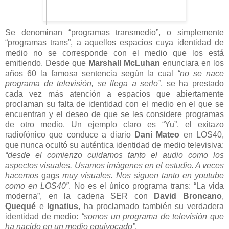
Se denominan “programas transmedio”, o simplemente
“programas trans”, a aquellos espacios cuya identidad de
medio no se corresponde con el medio que los está
emitiendo. Desde que
Marshall McLuhan
enunciara en los
años 60 la famosa sentencia según la cual
“no se nace
programa de televisión, se llega a serlo”
, se ha prestado
cada vez más atención a espacios que abiertamente
proclaman su falta de identidad con el medio en el que se
encuentran y el deseo de que se les considere programas
de otro medio. Un ejemplo claro es “Yu”, el exitazo
radiofónico que conduce a diario
Dani Mateo
en LOS40,
que nunca ocultó su auténtica identidad de medio televisiva:
“desde el comienzo cuidamos tanto el audio como los
aspectos visuales. Usamos imágenes en el estudio. A veces
hacemos
gags
muy visuales. Nos siguen tanto en youtube
como en LOS40”
. No es el único programa trans: “La vida
moderna”, en la cadena SER con
David Broncano
,
Quequé
e
Ignatius
, ha proclamado también su verdadera
identidad de medio:
“somos un programa de televisión que
ha nacido en un medio equivocado”
.