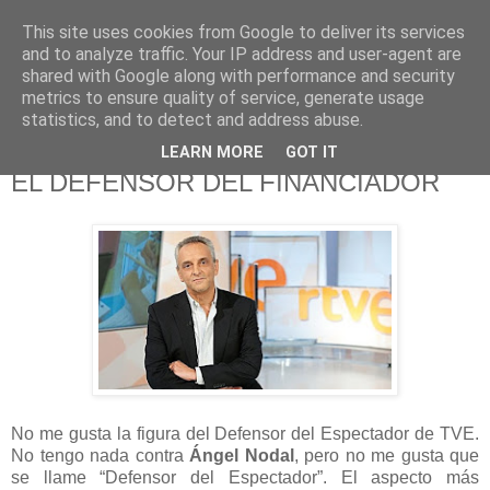
This site uses cookies from Google to deliver its services
625 RANAS
and to analyze traffic. Your IP address and user-agent are
shared with Google along with performance and security
metrics to ensure quality of service, generate usage
LA TELEVISIÓN DESDE EL PUNTO DE VISTA BATRACIO
statistics, and to detect and address abuse.
LEARN MORE
GOT IT
1/4/18
EL DEFENSOR DEL FINANCIADOR
No me gusta la figura del Defensor del Espectador de TVE.
No tengo nada contra
Ángel Nodal
, pero no me gusta que
se llame “Defensor del Espectador”. El aspecto más