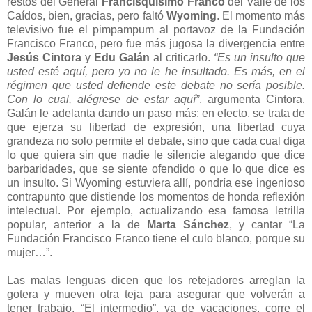
restos del General
Francisquísimo Franco
del Valle de los
Caídos, bien, gracias, pero faltó
Wyoming
. El momento más
televisivo fue el pimpampum al portavoz de la Fundación
Francisco Franco, pero fue más jugosa la divergencia entre
Jesús Cintora
y
Edu Galán
al criticarlo.
“Es un insulto que
usted esté aquí, pero yo no le he insultado. Es más, en el
régimen que usted defiende este debate no sería posible.
Con lo cual, alégrese de estar aquí”
, argumenta Cintora.
Galán le adelanta dando un paso más: en efecto, se trata de
que ejerza su libertad de expresión, una libertad cuya
grandeza no solo permite el debate, sino que cada cual diga
lo que quiera sin que nadie le silencie alegando que dice
barbaridades, que se siente ofendido o que lo que dice es
un insulto. Si Wyoming estuviera allí, pondría ese ingenioso
contrapunto que distiende los momentos de honda reflexión
intelectual. Por ejemplo, actualizando esa famosa letrilla
popular, anterior a la de
Marta Sánchez
, y cantar “La
Fundación Francisco Franco tiene el culo blanco, porque su
mujer…”.
Las malas lenguas dicen que los retejadores arreglan la
gotera y mueven otra teja para asegurar que volverán a
tener trabajo. “El intermedio”, ya de vacaciones, corre el