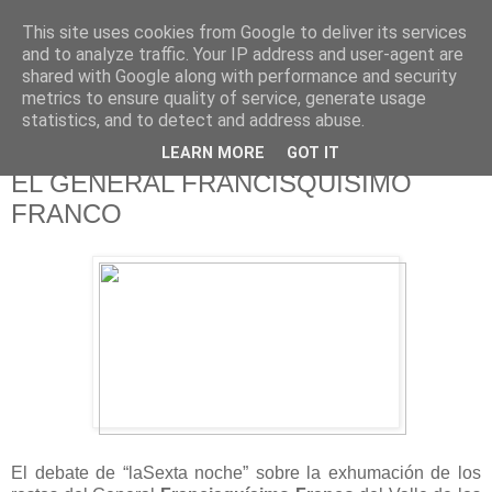
This site uses cookies from Google to deliver its services
625 RANAS
and to analyze traffic. Your IP address and user-agent are
shared with Google along with performance and security
metrics to ensure quality of service, generate usage
LA TELEVISIÓN DESDE EL PUNTO DE VISTA BATRACIO
statistics, and to detect and address abuse.
LEARN MORE
GOT IT
3/7/18
EL GENERAL FRANCISQUÍSIMO
FRANCO
El debate de “laSexta noche” sobre la exhumación de los