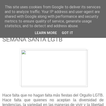
This site uses cookies from Google to deliver its services
625 RANAS
and to analyze traffic. Your IP address and user-agent are
shared with Google along with performance and security
metrics to ensure quality of service, generate usage
LA TELEVISIÓN DESDE EL PUNTO DE VISTA BATRACIO
statistics, and to detect and address abuse.
LEARN MORE
GOT IT
10/7/18
SEMANA SANTA LGTB
Hace falta que no hagan falta más fiestas del Orgullo LGTB.
Hace falta que quienes no aceptan la diversidad de
tendencias, la variedad en las maneras de vivir y la libertad