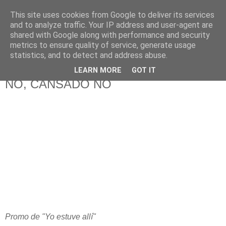
This site uses cookies from Google to deliver its services
625 RANAS
and to analyze traffic. Your IP address and user-agent are
shared with Google along with performance and security
metrics to ensure quality of service, generate usage
LA TELEVISIÓN DESDE EL PUNTO DE VISTA BATRACIO
statistics, and to detect and address abuse.
LEARN MORE
GOT IT
17/3/08
NO, CANSADO NO
Promo de "Yo estuve allí"