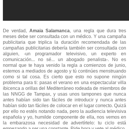
De verdad,
Amaia Salamanca
, una regla que dura tres
meses debe ser consultada con un médico. Y una campaña
publicitaria que triplica la duración recomendada de las
campañas publicitarias debería también ser consultada con
alguien, -un programador televisivo, un experto en
comunicación... no sé... un abogado penalista-. No es
normal que te haya venido la regla a comienzos de junio,
estemos a mediados de agosto y tú continúes menstruando
como si tal cosa. Es cierto que esto no supone ningún
problema para ti: pasas el verano en una espectacular villa
ibicenca a orillas del Mediterráneo rodeada de miembros de
las NNGG de Tampax, y usas unos tampones que nunca
antes habían sido tan fáciles de introducir y nunca antes
habían sido tan fáciles de colocar en el lugar correcto. Quizá
por ello no estés notando nada, pero la audiencia televisiva
española y yo, humilde componente de ella, nos vemos en
la embarazosa necesidad de advertírtelo: tu ciclo está
empezando a ser una constante. Pide hora y vete al médico.