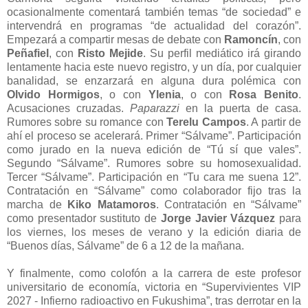
ocasionalmente comentará también temas “de sociedad” e
intervendrá en programas “de actualidad del corazón”.
Empezará a compartir mesas de debate con
Ramoncín
, con
Peñafiel
, con
Risto Mejide
. Su perfil mediático irá girando
lentamente hacia este nuevo registro, y un día, por cualquier
banalidad, se enzarzará en alguna dura polémica con
Olvido Hormigos
, o con
Ylenia
, o con
Rosa Benito
.
Acusaciones cruzadas.
Paparazzi
en la puerta de casa.
Rumores sobre su romance con
Terelu Campos
. A partir de
ahí el proceso se acelerará. Primer “Sálvame”. Participación
como jurado en la nueva edición de “Tú sí que vales”.
Segundo “Sálvame”. Rumores sobre su homosexualidad.
Tercer “Sálvame”. Participación en “Tu cara me suena 12”.
Contratación en “Sálvame” como colaborador fijo tras la
marcha de
Kiko Matamoros
. Contratación en “Sálvame”
como presentador sustituto de
Jorge Javier Vázquez
para
los viernes, los meses de verano y la edición diaria de
“Buenos días, Sálvame” de 6 a 12 de la mañana.
Y finalmente, como colofón a la carrera de este profesor
universitario de economía, victoria en “Supervivientes VIP
2027 - Infierno radioactivo en Fukushima”, tras derrotar en la