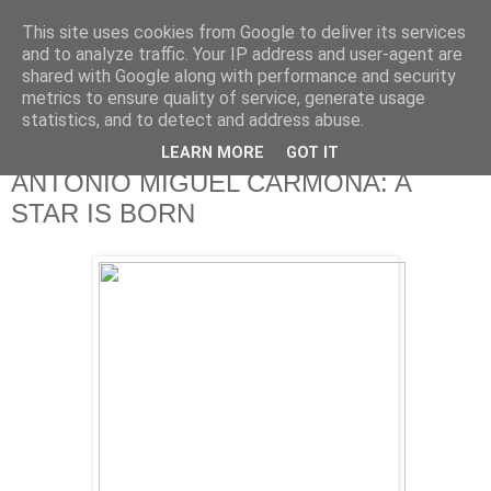
This site uses cookies from Google to deliver its services
625 RANAS
and to analyze traffic. Your IP address and user-agent are
shared with Google along with performance and security
metrics to ensure quality of service, generate usage
LA TELEVISIÓN DESDE EL PUNTO DE VISTA BATRACIO
statistics, and to detect and address abuse.
LEARN MORE
GOT IT
6/8/15
ANTONIO MIGUEL CARMONA: A
STAR IS BORN