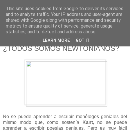
This site uses cookies from Google to deliver its services
625 RANAS
and to analyze traffic. Your IP address and user-agent are
shared with Google along with performance and security
metrics to ensure quality of service, generate usage
LA TELEVISIÓN DESDE EL PUNTO DE VISTA BATRACIO
statistics, and to detect and address abuse.
LEARN MORE
GOT IT
12/8/15
¿TODOS SOMOS NEWTONIANOS?
No se puede aprender a escribir monólogos geniales del
mismo modo que, como sostenía
Kant
, no se puede
aprender a escribir poesías geniales. Pero es muy fácil