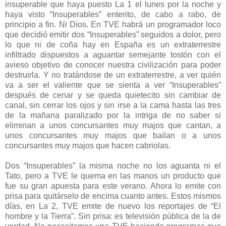
insuperable que haya puesto La 1 el lunes por la noche y
haya visto “Insuperables” enterito, de cabo a rabo, de
principio a fin. Ni Dios. En TVE habrá un programador loco
que decidió emitir dos “Insuperables” seguidos a dolor, pero
lo que ni de coña hay en España es un extraterrestre
infiltrado dispuestos a aguantar semejante tostón con el
avieso objetivo de conocer nuestra civilización para poder
destruirla. Y no tratándose de un extraterrestre, a ver quién
va a ser el valiente que se sienta a ver “Insuperables”
después de cenar y se queda quietecito sin cambiar de
canal, sin cerrar los ojos y sin irse a la cama hasta las tres
de la mañana paralizado por la intriga de no saber si
eliminan a unos concursantes muy majos que cantan, a
unos concursantes muy majos que bailan o a unos
concursantes muy majos que hacen cabriolas.
Dos “Insuperables” la misma noche no los aguanta ni el
Tato, pero a TVE le quema en las manos un producto que
fue su gran apuesta para este verano. Ahora lo emite con
prisa para quitárselo de encima cuanto antes. Estos mismos
días, en La 2, TVE emite de nuevo los reportajes de “El
hombre y la Tierra”. Sin prisa: es televisión pública de la de