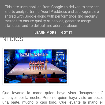
This site uses cookies from Google to deliver its services
625 RANAS
and to analyze traffic. Your IP address and user-agent are
shared with Google along with performance and security
metrics to ensure quality of service, generate usage
LA TELEVISIÓN DESDE EL PUNTO DE VISTA BATRACIO
statistics, and to detect and address abuse.
LEARN MORE
GOT IT
26/8/15
NI DIOS
Que levante la mano quien haya visto “Insuperables”
anteayer por la noche. Pero no quien haya visto un poco,
una parte, mucho o casi todo. Que levante la mano el