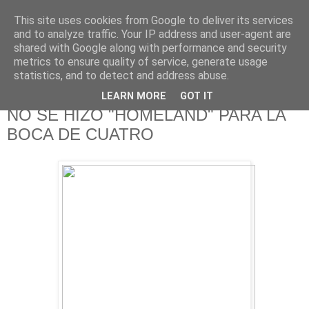
This site uses cookies from Google to deliver its services
625 RANAS
and to analyze traffic. Your IP address and user-agent are
shared with Google along with performance and security
metrics to ensure quality of service, generate usage
LA TELEVISIÓN DESDE EL PUNTO DE VISTA BATRACIO
statistics, and to detect and address abuse.
LEARN MORE
GOT IT
5/8/15
NO SE HIZO "HOMELAND" PARA LA
BOCA DE CUATRO