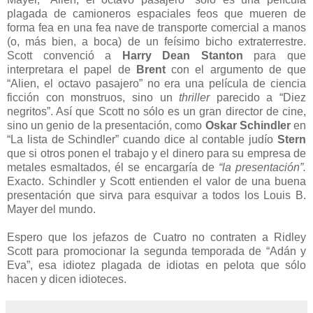
plagada de camioneros espaciales feos que mueren de
forma fea en una fea nave de transporte comercial a manos
(o, más bien, a boca) de un feísimo bicho extraterrestre.
Scott convenció a
Harry Dean Stanton
para que
interpretara el papel de
Brent
con el argumento de que
“Alien, el octavo pasajero” no era una película de ciencia
ficción con monstruos, sino un
thriller
parecido a “Diez
negritos”. Así que Scott no sólo es un gran director de cine,
sino un genio de la presentación, como
Oskar Schindler
en
“La lista de Schindler” cuando dice al contable judío
Stern
que si otros ponen el trabajo y el dinero para su empresa de
metales esmaltados, él se encargaría de
“la presentación”.
Exacto. Schindler y Scott entienden el valor de una buena
presentación que sirva para esquivar a todos los Louis B.
Mayer del mundo.
Espero que los jefazos de Cuatro no contraten a Ridley
Scott para promocionar la segunda temporada de “Adán y
Eva”, esa idiotez plagada de idiotas en pelota que sólo
hacen y dicen idioteces.