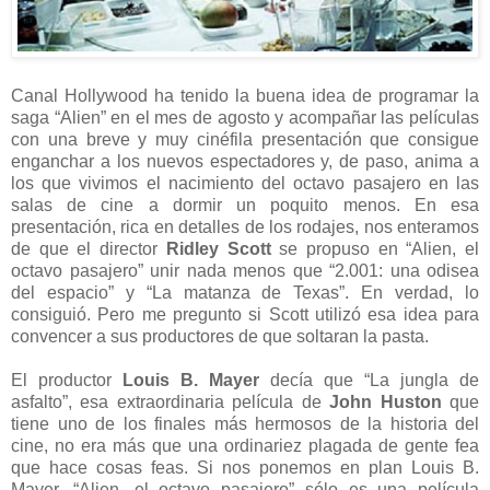
Canal Hollywood ha tenido la buena idea de programar la
saga “Alien” en el mes de agosto y acompañar las películas
con una breve y muy cinéfila presentación que consigue
enganchar a los nuevos espectadores y, de paso, anima a
los que vivimos el nacimiento del octavo pasajero en las
salas de cine a dormir un poquito menos. En esa
presentación, rica en detalles de los rodajes, nos enteramos
de que el director
Ridley Scott
se propuso en “Alien, el
octavo pasajero” unir nada menos que “2.001: una odisea
del espacio” y “La matanza de Texas”. En verdad, lo
consiguió. Pero me pregunto si Scott utilizó esa idea para
convencer a sus productores de que soltaran la pasta.
El productor
Louis B. Mayer
decía que “La jungla de
asfalto”, esa extraordinaria película de
John Huston
que
tiene uno de los finales más hermosos de la historia del
cine, no era más que una ordinariez plagada de gente fea
que hace cosas feas. Si nos ponemos en plan Louis B.
Mayer, “Alien, el octavo pasajero” sólo es una película