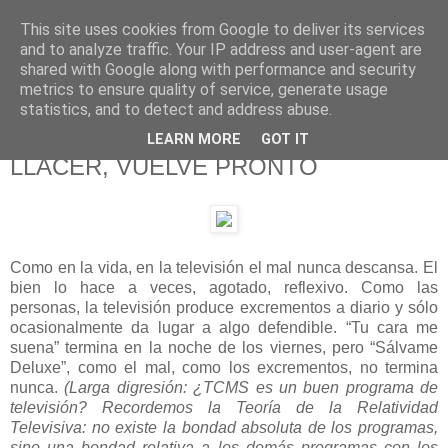
This site uses cookies from Google to deliver its services
625 RANAS
and to analyze traffic. Your IP address and user-agent are
shared with Google along with performance and security
metrics to ensure quality of service, generate usage
LA TELEVISIÓN DESDE EL PUNTO DE VISTA BATRACIO
statistics, and to detect and address abuse.
LEARN MORE
GOT IT
5/2/16
LLÁCER, VUELVE PRONTO
Como en la vida, en la televisión el mal nunca descansa. El
bien lo hace a veces, agotado, reflexivo. Como las
personas, la televisión produce excrementos a diario y sólo
ocasionalmente da lugar a algo defendible. “Tu cara me
suena” termina en la noche de los viernes, pero “Sálvame
Deluxe”, como el mal, como los excrementos, no termina
nunca.
(Larga digresión: ¿TCMS es un buen programa de
televisión? Recordemos la Teoría de la Relatividad
Televisiva: no existe la bondad absoluta de los programas,
sino una bondad relativa a los demás programas con los