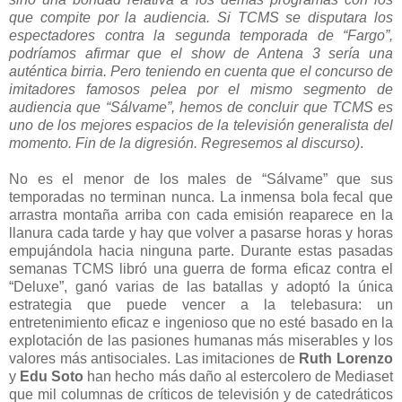
que compite por la audiencia. Si TCMS se disputara los
espectadores contra la segunda temporada de “Fargo”,
podríamos afirmar que el show de Antena 3 sería una
auténtica birria. Pero teniendo en cuenta que el concurso de
imitadores famosos pelea por el mismo segmento de
audiencia que “Sálvame”, hemos de concluir que TCMS es
uno de los mejores espacios de la televisión generalista del
momento. Fin de la digresión. Regresemos al discurso)
.
No es el menor de los males de “Sálvame” que sus
temporadas no terminan nunca. La inmensa bola fecal que
arrastra montaña arriba con cada emisión reaparece en la
llanura cada tarde y hay que volver a pasarse horas y horas
empujándola hacia ninguna parte. Durante estas pasadas
semanas TCMS libró una guerra de forma eficaz contra el
“Deluxe”, ganó varias de las batallas y adoptó la única
estrategia que puede vencer a la telebasura: un
entretenimiento eficaz e ingenioso que no esté basado en la
explotación de las pasiones humanas más miserables y los
valores más antisociales. Las imitaciones de
Ruth Lorenzo
y
Edu Soto
han hecho más daño al estercolero de Mediaset
que mil columnas de críticos de televisión y de catedráticos