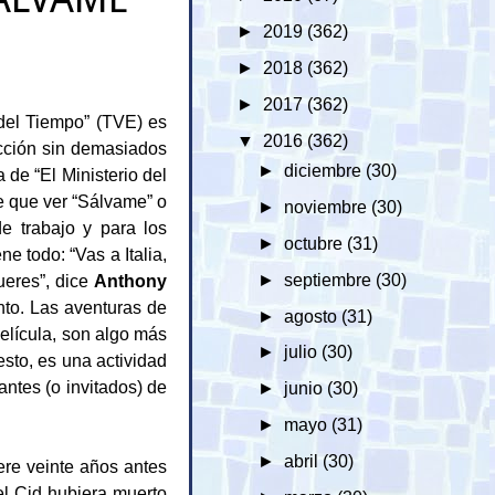
►
2019
(362)
►
2018
(362)
►
2017
(362)
 del Tiempo” (TVE) es
▼
2016
(362)
ficción sin demasiados
►
diciembre
(30)
 de “El Ministerio del
e que ver “Sálvame” o
►
noviembre
(30)
 trabajo y para los
►
octubre
(31)
ne todo: “Vas a Italia,
ueres”, dice
Anthony
►
septiembre
(30)
nto. Las aventuras de
►
agosto
(31)
película, son algo más
►
julio
(30)
sto, es una actividad
ntes (o invitados) de
►
junio
(30)
►
mayo
(31)
►
abril
(30)
re veinte años antes
el Cid hubiera muerto