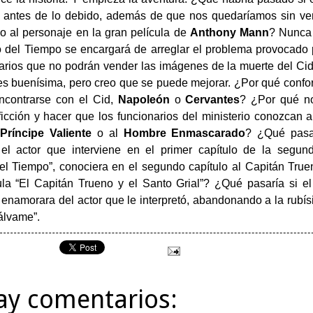
s antes de lo debido, además de que nos quedaríamos sin v
do al personaje en la gran película de
Anthony Mann
? Nunca
io del Tiempo se encargará de arreglar el problema provocado 
arios que no podrán vender las imágenes de la muerte del Cid
 es buenísima, pero creo que se puede mejorar. ¿Por qué confor
encontrarse con el Cid,
Napoleón
o
Cervantes
? ¿Por qué no
 ficción y hacer que los funcionarios del ministerio conozcan 
Príncipe Valiente
o al
Hombre Enmascarado
? ¿Qué pasa
 el actor que interviene en el primer capítulo de la segu
del Tiempo”, conociera en el segundo capítulo al Capitán Truen
ula “El Capitán Trueno y el Santo Grial”? ¿Qué pasaría si e
 enamorara del actor que le interpretó, abandonando a la rubí
álvame”.
ay comentarios: