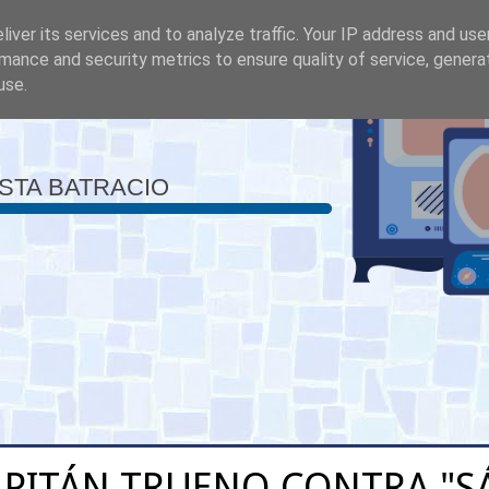
iver its services and to analyze traffic. Your IP address and us
mance and security metrics to ensure quality of service, gener
use.
ISTA BATRACIO
APITÁN TRUENO CONTRA "S