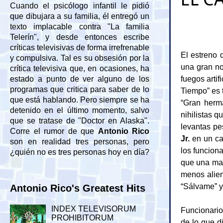
Cuando el psicólogo infantil le pidió
que dibujara a su familia, él entregó un
texto implacable contra "La familia
Telerín", y desde entonces escribe
críticas televisivas de forma irrefrenable
El estreno 
y compulsiva. Tal es su obsesión por la
una gran not
crítica televisiva que, en ocasiones, ha
fuegos artif
estado a punto de ver alguno de los
programas que critica para saber de lo
Tiempo” es 
que está hablando. Pero siempre se ha
“Gran herm
detenido en el último momento, salvo
nihilistas q
que se tratase de "Doctor en Alaska".
levantas pe
Corre el rumor de que
Antonio Rico
Jr.
en un ca
son en realidad tres personas, pero
los funciona
¿quién no es tres personas hoy en día?
que una man
menos alien
“Sálvame” y
Antonio Rico's Greatest Hits
INDEX TELEVISORUM
Funcionario
PROHIBITORUM
de lo que d