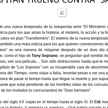
de una nueva temporada de la estupenda serie “El Ministerio
icia para los que aman la historia, el misterio, la acción y la 
iciales en plan “Transformers”. El estreno de la nueva temporada
también una mala noticia para los que quieren convencernos d
ano” es una manera de relajarse después de un duro día de
ue, como el hijo de
Tony Soprano
, se preguntan qué sentido tie
sas, ves una película… Son sólo distracciones hasta que te m
pítulo de “Los Soprano” con su insuperable cara de aburrimie
rios del Tiempo, como viajar a Italia, levantar pesas o ver una 
era de pasar el tiempo hasta que llegue la muerte y, por supue
ante que estar pendiente de las horribles vidas de los concursa
 de los invitados (o concursantes) de “Gran hermano”.
s del siglo XX viajan en el tiempo hasta el siglo XI. El
Cid
mue
ice la historia. Y empieza la aventura. ¿Qué habría pasado si 