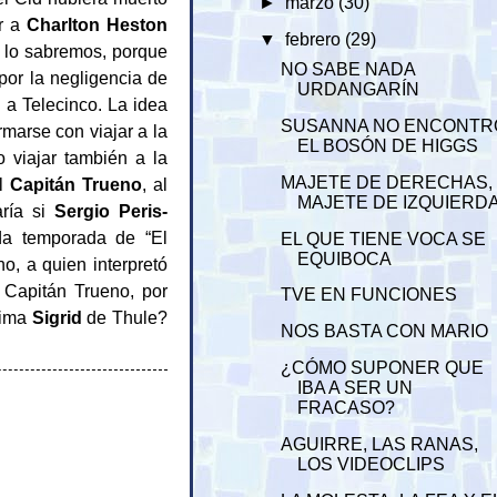
►
marzo
(30)
er a
Charlton Heston
▼
febrero
(29)
 lo sabremos, porque
NO SABE NADA
por la negligencia de
URDANGARÍN
 a Telecinco. La idea
SUSANNA NO ENCONTR
marse con viajar a la
EL BOSÓN DE HIGGS
 viajar también a la
MAJETE DE DERECHAS,
al
Capitán Trueno
, al
MAJETE DE IZQUIERD
ría si
Sergio Peris-
nda temporada de “El
EL QUE TIENE VOCA SE
EQUIBOCA
o, a quien interpretó
l Capitán Trueno, por
TVE EN FUNCIONES
sima
Sigrid
de Thule?
NOS BASTA CON MARIO
¿CÓMO SUPONER QUE
IBA A SER UN
FRACASO?
AGUIRRE, LAS RANAS,
LOS VIDEOCLIPS