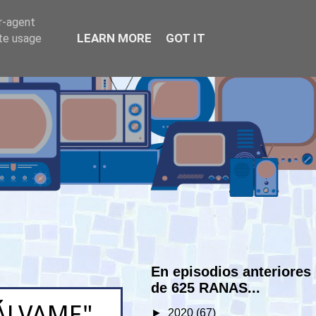
er-agent
LEARN MORE
GOT IT
ate usage
En episodios anteriores
de 625 RANAS...
ÁLVAME"
►
2020
(67)