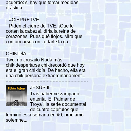
acuerdo: si hay que tomar medidas
drástica...
#CIERRETVE
Piden el cierre de TVE. ¡Que le
corten la cabeza!, diría la reina de
corazones. Pues qué flojos. Mira que
conformarse con cortarle la ca...
CHIKIDÍA
Two: go crusaito Nada más
chikidespertarse chikirecordó que hoy
era el gran chikidía. De hecho, ella era
una chikipersona extraordinariament...
JESÚS II
Tras haberme zampado
enterita “El Palmar de
Troya”, la serie documental
de cuatro capítulos que
terminó esta semana en #0, proclamo
solemne...