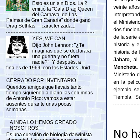
Esto es un sin Dios. La 2
veinte año
emitió la “Gala Drag Queen
interpretan
del Carnaval de Las
Palmas de Gran Canaria” donde ganó
el Minister
Drag Sethlas —caracterizada...
dos funcion
de la serie
YES, WE CAN
historia y 
Dijo John Lennon: "¿Te
imaginas que se declarara
historia de
una guerra y no fuera
Jabato
, al
nadie?". Y después, a
Mencheta
,
finales de 1969, con los Estados Unid...
Ministerio 
CERRADO POR INVENTARIO
en la pelíc
Queridos amigos que lleváis tanto
ejemplo, se
tiempo siguiendo a diario las columnas
Tiembla, “S
de Antonio Rico: vamos a estar
ausentes durante unas pocas
semanas...
A INDA LO HEMOS CREADO
NOSOTROS
No h
Es una cuestión de biología darwinista