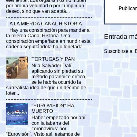
elemental. Los organismos no mutan
por propia voluntad o por cumplir un
Publicar
deseo, sino que van adaptá...
A LA MIERDA CANAL HISTORIA
Hay una conspiración para mandar a
Entrada má
la mierda Canal Historia. Una
conspiración empeñada en hundir esta
cadena sepultándola bajo tonelada...
Suscribirse a:
TORTUGAS Y PAN
Ni a Salvador Dalí ,
aplicando sin piedad su
método paranoico-crítico,
se le habría ocurrido la
surrealista idea de que un décimo de
loter...
"EUROVISIÓN" HA
MUERTO
Haber empezado por ahí
con la tabarra del
coronavirus: por
“Eurovisón”. Visto así, estamos de