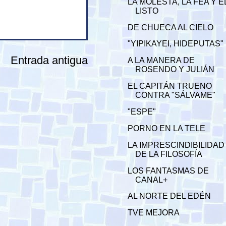
LA MOLESTA, LA FEA Y E
LISTO
DE CHUECA AL CIELO
"YIPIKAYEI, HIDEPUTAS"
Entrada antigua
A LA MANERA DE
ROSENDO Y JULIÁN
EL CAPITÁN TRUENO
CONTRA "SÁLVAME"
"ESPE"
PORNO EN LA TELE
LA IMPRESCINDIBILIDAD
DE LA FILOSOFÍA
LOS FANTASMAS DE
CANAL+
AL NORTE DEL EDÉN
TVE MEJORA